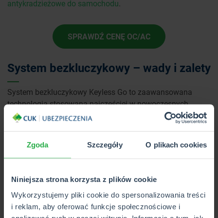
antykradzieżowe do samochodu
.
SPRAWDŹ CENĘ OC/AC
System bezkluczykowy – wady i zalety
System bezkluczykowy Keyless Go to zaawansowana
technologia stosowana najczęściej w nowoczesnych
samochodach, której oczywistym walorem jest komfort
użytkowników. Eliminuje bowiem konieczność korzystania
z tradycyjnego klucza. Podsumujmy jednak najważniejsze
Zgoda
Szczegóły
O plikach cookies
zalety i wady takiego rozwiązania, by zyskać pełen obraz
całego systemu.
Niniejsza strona korzysta z plików cookie
Zalety:
Wykorzystujemy pliki cookie do spersonalizowania treści
Ogromna wygoda
– nie musisz szukać ani wyciągać
i reklam, aby oferować funkcje społecznościowe i
klucza z torby czy plecaka, co ułatwia korzystanie z
analizować ruch w naszej witrynie. Informacje o tym, jak