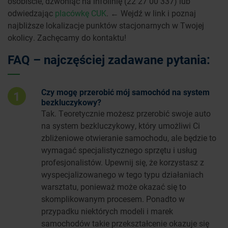
osobiście, dzwoniąc na infolinię (22 27 00 337) lub
odwiedzając
placówkę CUK
. ← Wejdź w link i poznaj
najbliższe lokalizacje punktów stacjonarnych w Twojej
okolicy. Zachęcamy do kontaktu!
FAQ – najczęściej zadawane pytania:
Czy mogę przerobić mój samochód na system
1
bezkluczykowy?
Tak. Teoretycznie możesz przerobić swoje auto
na system bezkluczykowy, który umożliwi Ci
zbliżeniowe otwieranie samochodu, ale będzie to
wymagać specjalistycznego sprzętu i usług
profesjonalistów. Upewnij się, że korzystasz z
wyspecjalizowanego w tego typu działaniach
warsztatu, ponieważ może okazać się to
skomplikowanym procesem. Ponadto w
przypadku niektórych modeli i marek
samochodów takie przekształcenie okazuje się