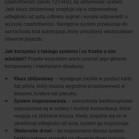
częstotliwości (około 125 kHz), by aktywować system.
Jeśli klucz zbliżeniowy znajduje się w odpowiedniej
odległości od auta, odbiera sygnał i wysyła odpowiedź o
wyższej częstotliwości. Następnie system przekazuje do
samochodu kod autoryzacji, który umożliwia właścicielowi
otwarcie pojazdu.
Jak korzystać z takiego systemu i co trzeba o nim
wiedzieć?
Przede wszystkim warto poznać jego główne
komponenty i mechanizm działania:
Klucz zbliżeniowy
– występuje zwykle w postaci karty
lub pilota, który można wygodnie przechowywać w
kieszeni, torebce lub plecaku.
System rozpoznawania
– samochody bezkluczykowe
wyposażone są w anteny i moduły komunikacji, które
reagują na zbliżenie klucza. Kiedy znajdzie się on w
określonej odległości od auta, system go rozpoznaje.
Otwieranie drzwi
– po rozpoznaniu klucza system
bezkluczykowy pozwala na otwarcie drzwi pojazdu,