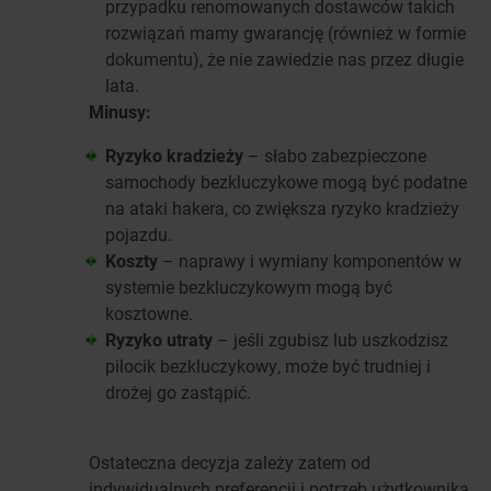
przypadku renomowanych dostawców takich
rozwiązań mamy gwarancję (również w formie
dokumentu), że nie zawiedzie nas przez długie
lata.
Minusy:
Ryzyko kradzieży
– słabo zabezpieczone
samochody bezkluczykowe mogą być podatne
na ataki hakera, co zwiększa ryzyko kradzieży
pojazdu.
Koszty
– naprawy i wymiany komponentów w
systemie bezkluczykowym mogą być
kosztowne.
Ryzyko utraty
– jeśli zgubisz lub uszkodzisz
pilocik bezkluczykowy, może być trudniej i
drożej go zastąpić.
Ostateczna decyzja zależy zatem od
indywidualnych preferencji i potrzeb użytkownika.