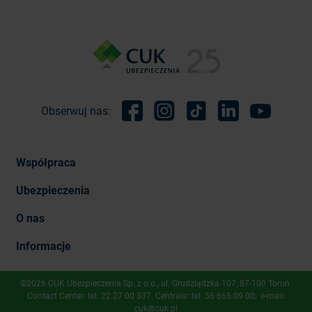
Obserwuj nas:
Facebook
Instagram
TikTok
Linkedin
Youtube
Współpraca
Ubezpieczenia
O nas
Informacje
©2026 CUK Ubezpieczenia Sp. z o.o., ​ul. Grudziądzka 107, 87-100 Toruń.
Contact Center: tel.
22 27 00 337
. Centrala: tel.
56 665 09 00
, e-mail:
cuk@cuk.pl