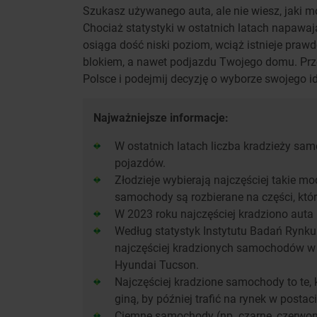
Szukasz używanego auta, ale nie wiesz, jaki m
Chociaż statystyki w ostatnich latach napaw
osiąga dość niski poziom, wciąż istnieje praw
blokiem, a nawet podjazdu Twojego domu. Prz
Polsce i podejmij decyzję o wyborze swojego i
Najważniejsze informacje:
W ostatnich latach liczba kradzieży sa
pojazdów.
Złodzieje wybierają najczęściej takie mod
samochody są rozbierane na części, które
W 2023 roku najczęściej kradziono auta
Według statystyk Instytutu Badań Rynk
najczęściej kradzionych samochodów w P
Hyundai Tucson.
Najczęściej kradzione samochody to te, k
giną, by później trafić na rynek w posta
Ciemne samochody (np. czarne, czerwone)