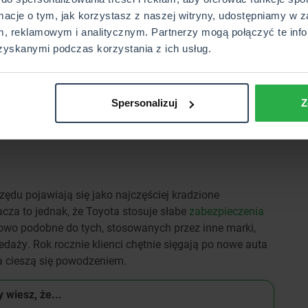
rmacje o tym, jak korzystasz z naszej witryny, udostępniamy w z
, reklamowym i analitycznym. Partnerzy mogą połączyć te info
zyskanymi podczas korzystania z ich usług.
Spersonalizuj
Z
rzędu pojawiają się jako najczęściej kradzione
a to jednak, że Toyota stosuje słabe
zabezpieczenia
owo podobne do tych, stosowanych przez inne marki,
edaży. Rok rocznie klienci chętnie sięgają po nowe auta
a cieszą się powodzeniem.
 wiesz, że...