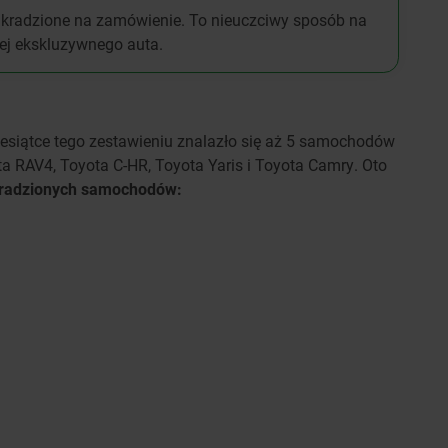
radzione na zamówienie. To nieuczciwy sposób na
iej ekskluzywnego auta.
ziesiątce tego zestawieniu znalazło się aż 5 samochodów
ta RAV4, Toyota C-HR, Toyota Yaris i Toyota Camry. Oto
j kradzionych samochodów: