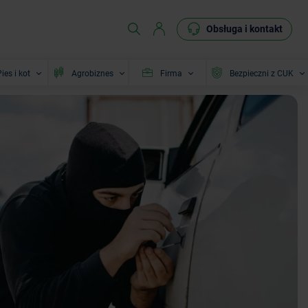
Obsługa i kontakt
ies i kot
Agrobiznes
Firma
Bezpieczni z CUK