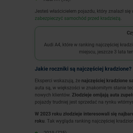
Jesteś właścicielem pojazdu, który znalazł s
zabezpieczyć samochód przed kradzieżą
.
Czy
Audi A4, które w ranking najczęściej kra
miejscu, jeszcze 3 lata t
Jakie roczniki są najczęściej kradzione?
Eksperci wskazują, że
najczęściej kradzione s
auta są, w większości w znakomitym stanie tec
nowych klientów.
Złodzieje omijają auta zupe
pojazdy trudniej jest sprzedać na rynku wtórn
W 2023 roku złodzieje interesowali się najb
roku
. Tak wygląda ranking najczęściej kradzio
2019 (725),