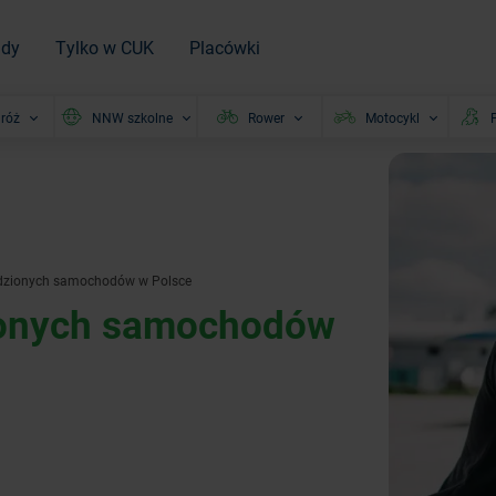
ady
Tylko w CUK
Placówki
róż
NNW szkolne
Rower
Motocykl
P
radzionych samochodów w Polsce
zionych samochodów