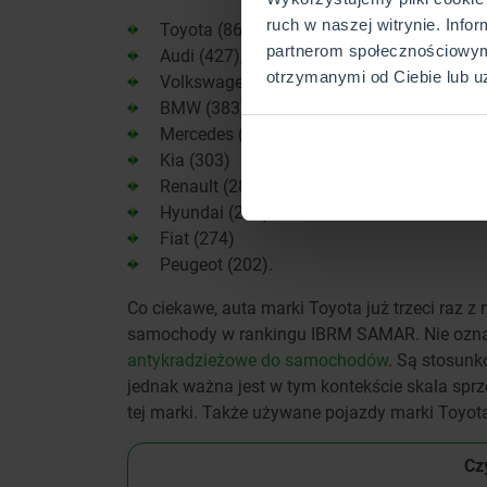
ruch w naszej witrynie. Info
Toyota (869),
partnerom społecznościowym
Audi (427),
otrzymanymi od Ciebie lub u
Volkswagen (398),
BMW (383),
Mercedes (328),
Kia (303)
Renault (285)
Hyundai (282),
Fiat (274)
Peugeot (202).
Co ciekawe, auta marki Toyota już trzeci raz z 
samochody w rankingu IBRM SAMAR. Nie oznacz
antykradzieżowe do samochodów
. Są stosunk
jednak ważna jest w tym kontekście skala sprz
tej marki. Także używane pojazdy marki Toyot
Czy