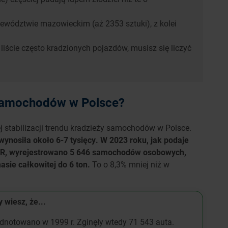
jewództwie mazowieckim (aż 2353 sztuki), z kolei
liście często kradzionych pojazdów, musisz się liczyć
y samochodów w Polsce?
 stabilizacji trendu kradzieży samochodów w Polsce.
 wynosiła około 6-7 tysięcy. W 2023 roku, jak podaje
AR, wyrejestrowano 5 646 samochodów osobowych,
asie całkowitej do 6 ton.
To o 8,3% mniej niż w
 wiesz, że...
odnotowano w 1999 r. Zginęły wtedy 71 543 auta.