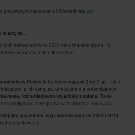
ię w powyższym zestawieniu? Dowiedz się,
jak
 wiesz, że...
dzionych samochodów w 2023 roku znalazło się na 10.
emu było numerem jeden dla złodziei.
amochody w Polsce to te, które mają od 2 do 7 lat.
Takie
hnicznym, a ich cena jest atrakcyjna dla potencjalnych
łnie nowe, które niedawno wyjechały z salonu.
Takie
ym ze względu na niski popyt na fabrycznie nowe auta.
ardziej tymi pojazdami, wyprodukowanymi w 2019 i 2018
nych roczników aut: