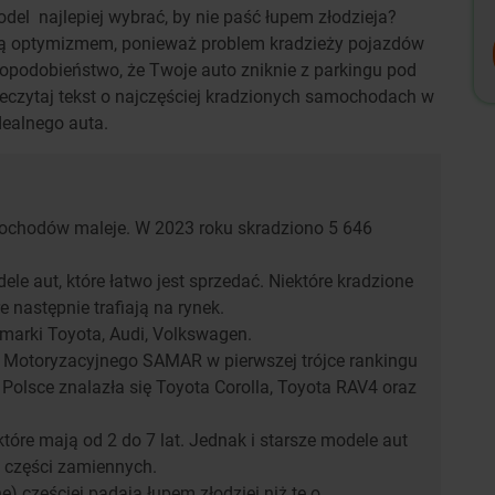
odel
najlepiej wybrać, by nie paść łupem złodzieja?
ają optymizmem, ponieważ problem kradzieży pojazdów
dopodobieństwo, że Twoje auto zniknie z parkingu pod
eczytaj tekst o najczęściej kradzionych samochodach w
dealnego auta.
mochodów maleje. W 2023 roku skradziono 5 646
ele aut, które łatwo jest sprzedać. Niektóre kradzione
 następnie trafiają na rynek.
 marki Toyota, Audi, Volkswagen.
u Motoryzacyjnego SAMAR w pierwszej trójce rankingu
olsce znalazła się Toyota Corolla, Toyota RAV4 oraz
tóre mają od 2 do 7 lat. Jednak i starsze modele aut
ci części zamiennych.
 częściej padają łupem złodziei niż te o