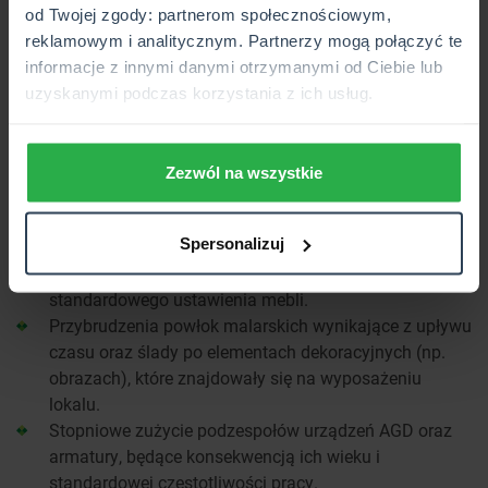
zużycia lokalu, za które najemca nie ponosi
od Twojej zgody: partnerom społecznościowym,
odpowiedzialności finansowej. Zgodnie z obowiązującymi
reklamowym i analitycznym. Partnerzy mogą połączyć te
przepisami, wynajmujący nie może żądać pokrycia
informacje z innymi danymi otrzymanymi od Ciebie lub
kosztów przywrócenia nieruchomości do stanu
uzyskanymi podczas korzystania z ich usług.
pierwotnego, jeśli zmiany w jej wyglądzie są wyłącznym
następstwem prawidłowego i zgodnego z przeznaczeniem
użytkowania.
Zezwól na wszystkie
Do zakresu normalnej eksploatacji należą w szczególności:
Spersonalizuj
Naturalne zmatowienie powierzchni paneli, drobne
zarysowania podłóg oraz ślady powstałe w wyniku
standardowego ustawienia mebli.
Przybrudzenia powłok malarskich wynikające z upływu
czasu oraz ślady po elementach dekoracyjnych (np.
obrazach), które znajdowały się na wyposażeniu
lokalu.
Stopniowe zużycie podzespołów urządzeń AGD oraz
armatury, będące konsekwencją ich wieku i
standardowej częstotliwości pracy.