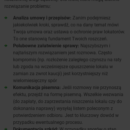
rozwiązanie problemu:
Analiza umowy i przepisów:
Zanim podejmiesz
jakiekolwiek kroki, sprawdź, co na dany temat mówi
Twoja umowa oraz ustawa o ochronie praw lokatorów.
To one stanowią fundament Twoich roszczeń.
Polubowne załatwienie sprawy:
Najszybszym i
najtańszym rozwiązaniem jest rozmowa. Często
kompromis (np. rozłożenie zaległego czynszu na raty
lub zgoda na wcześniejsze opuszczenie lokalu w
zamian za zwrot kaucji) jest korzystniejszy niż
wielomiesięczny spór
Komunikacja pisemna:
Jeśli rozmowy nie przynoszą
efektu, przejdź na formę pisemną. Wszelkie wezwania
(do zapłaty, do zaprzestania niszczenia lokalu czy do
dokonania naprawy) wysyłaj listem poleconym z
potwierdzeniem odbioru. Jest to kluczowy dowód w
przypadku ewentualnego procesu.
Dokumentacja szkód:
W przypadku sporów o stan