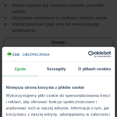
drobne naprawy (np. wymiana żarówek, uszczelek,
baterii),
utrzymanie mieszkania w czystości i dobrym stanie,
szkody powstałe z jego winy lub niewłaściwego
użytkowania.
Uwaga:
W przypadku awarii, najemca ma obowiązek
niezwłocznie poinformować o niej właściciela. Jeśli
usterka grozi powstaniem większej szkody (np. pęknięta
Zgoda
Szczegóły
O plikach cookies
rura), a właściciel nie reaguje, najemca może dokonać
naprawy na jego koszt, o ile wcześniej go o tym uprzedził.
Niniejsza strona korzysta z plików cookie
Czym jest normalna eksploatacja
Wykorzystujemy pliki cookie do spersonalizowania treści
mieszkania?
i reklam, aby oferować funkcje społecznościowe i
analizować ruch w naszej witrynie. Informacje o tym, jak
Pojęcie normalnej eksploatacji odnosi się do naturalnego
korzystasz z naszej witryny, udostępniamy w zależności