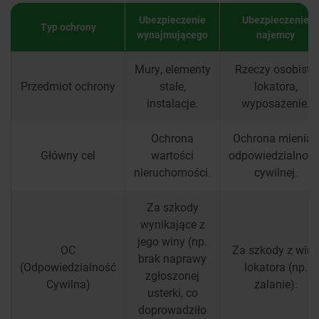
Ubezpieczenie
Ubezpieczenie
Typ ochrony
wynajmującego
najemcy
Mury, elementy
Rzeczy osobiste
Przedmiot ochrony
stałe,
lokatora,
instalacje.
wyposażenie.
Ochrona
Ochrona mienia i
Główny cel
wartości
odpowiedzialnośc
nieruchomości.
cywilnej.
Za szkody
wynikające z
jego winy (np.
OC
Za szkody z winy
brak naprawy
(Odpowiedzialność
lokatora (np.
zgłoszonej
Cywilna)
zalanie).
usterki, co
doprowadziło