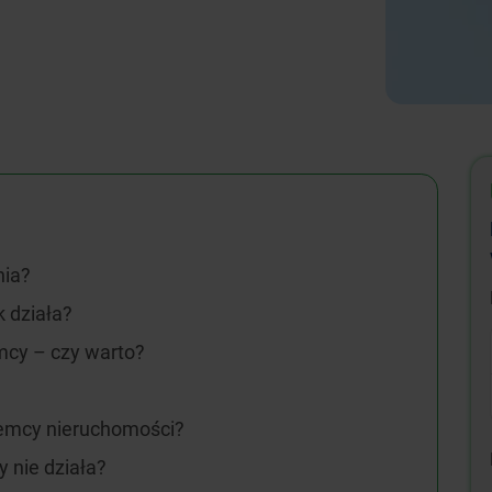
nia?
 działa?
mcy – czy warto?
jemcy nieruchomości?
 nie działa?