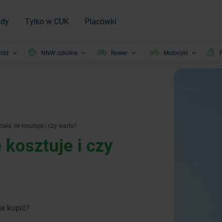
ady
Tylko w CUK
Placówki
róż
NNW szkolne
Rower
Motocykl
P
ała, ile kosztuje i czy warto?
 kosztuje i czy
je kupić?