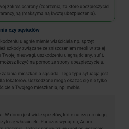
ój zakres ochrony (zdarzenia, za które ubezpieczyciel
arancyjną (maksymalną kwotę ubezpieczenia).
nia czy sąsiadów
kodzeniu ulegnie mienie właściciela np. sprzęt
ież szkody związane ze zniszczeniem mebli w stałej
 Twojej nieuwagi, uszkodzeniu ulegną ściany, sufit,
e możesz liczyć na pomoc ze strony ubezpieczyciela.
 zalania mieszkania sąsiada. Tego typu sytuacja jest
dla lokatorów. Uszkodzone mogą okazać się nie tylko
ściciela Twojego mieszkania, np. meble.
 W domu jest wiele sprzętów, które należą do niego,
zczyli się właściciele. Podczas wynajmu, Adam
 zniszczenia. Jednak ponieważ wykupił on wcześniej