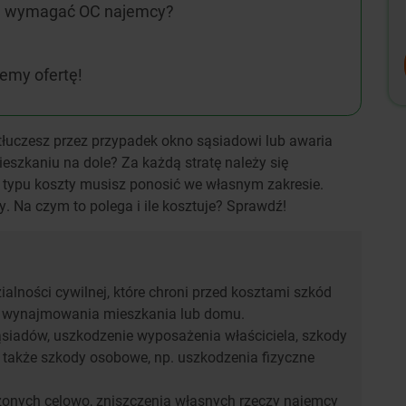
że wymagać OC najemcy?
jemy ofertę!
stłuczesz przez przypadek okno sąsiadowi lub awaria
ieszkaniu na dole? Za każdą stratę należy się
typu koszty musisz ponosić we własnym zakresie.
 Na czym to polega i ile kosztuje? Sprawdź!
lności cywilnej, które chroni przed kosztami szkód
 wynajmowania mieszkania lub domu.
siadów, uszkodzenie wyposażenia właściciela, szkody
a także szkody osobowe, np. uszkodzenia fizyczne
onych celowo, zniszczenia własnych rzeczy najemcy