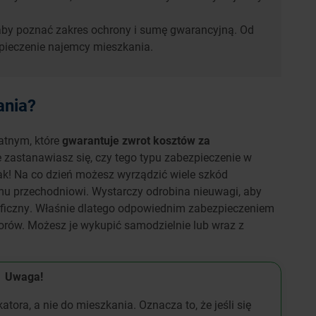
 aby poznać zakres ochrony i sumę gwarancyjną. Od
zpieczenie najemcy mieszkania.
ania?
atnym, które
gwarantuje zwrot kosztów za
zastanawiasz się, czy tego typu zabezpieczenie w
tak! Na co dzień możesz wyrządzić wiele szkód
mu przechodniowi. Wystarczy odrobina nieuwagi, aby
raficzny. Właśnie dlatego odpowiednim zabezpieczeniem
torów. Możesz je wykupić samodzielnie lub wraz z
Uwaga!
tora, a nie do mieszkania. Oznacza to, że jeśli się