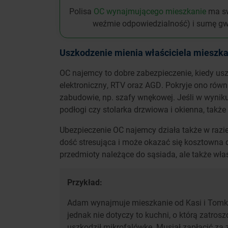
Polisa
OC wynajmującego mieszkanie
ma sw
weźmie odpowiedzialność) i sumę gw
Uszkodzenie mienia właściciela mieszka
OC najemcy to dobre zabezpieczenie, kiedy usz
elektroniczny, RTV oraz AGD. Pokryje ono równ
zabudowie, np. szafy wnękowej. Jeśli w wyniku
podłogi czy stolarka drzwiowa i okienna, takż
Ubezpieczenie OC najemcy działa także w razie
dość stresująca i może okazać się kosztowna 
przedmioty należące do sąsiada, ale także wła
Przykład:
Adam wynajmuje mieszkanie od Kasi i Tomka.
jednak nie dotyczy to kuchni, o którą zatros
uszkodził mikrofalówkę. Musiał zapłacić za