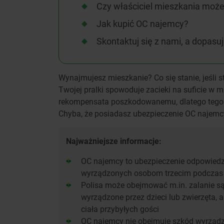
Czy właściciel mieszkania mo
Jak kupić OC najemcy?
Skontaktuj się z nami, a dopasu
Wynajmujesz mieszkanie? Co się stanie, jeśli 
Twojej pralki spowoduje zacieki na suficie w m
rekompensata poszkodowanemu, dlatego tego 
Chyba, że posiadasz ubezpieczenie OC najemcy.
Najważniejsze informacje:
OC najemcy to ubezpieczenie odpowiedzia
wyrządzonych osobom trzecim podczas
Polisa może obejmować m.in. zalanie są
wyrządzone przez dzieci lub zwierzęta, 
ciała przybyłych gości
OC najemcy nie obejmuje szkód wyrządz