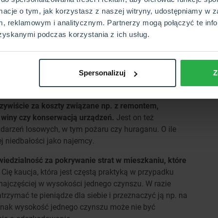
rmacje o tym, jak korzystasz z naszej witryny, udostępniamy w z
jmująca mieszkanie, jak i właściciel nieruchomości.
, reklamowym i analitycznym. Partnerzy mogą połączyć te info
 polisę mieszkaniową o OC najemcy, aby zabezpieczyć
zyskanymi podczas korzystania z ich usług.
spowodowanych przez lokatorów.
emcy – czy warto?
Spersonalizuj
Z
, dobrze jest przygotować się na każdą ewentualność.
zywiście za koszty związane np. z remontem,
 winy czy konserwacją urządzeń.
Jest on też
darzeń losowych, w tym pożaru czy huraganu. O ile
jej niedbałości jako najemcy.
iedzialność za pokrywanie strat w mieszkaniu, które
ę kaucja, która jest częstą praktyką w przypadku
 najczęściej w wysokości jednego czynszu. W razie
rzymać te pieniądze dla siebie i przeznaczyć ją np. na
dnak wysokość jednego czynszu może nie być