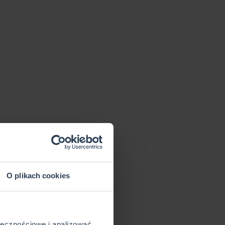
O plikach cookies
ołecznościowe i analizować