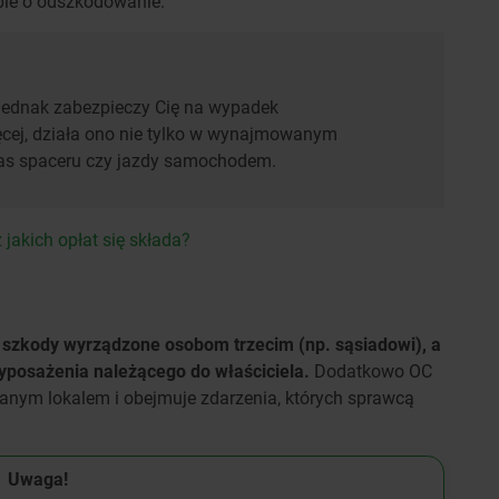
ebie o odszkodowanie.
 jednak zabezpieczy Cię na wypadek
ięcej, działa ono nie tylko w wynajmowanym
czas spaceru czy jazdy samochodem.
 jakich opłat się składa?
szkody wyrządzone osobom trzecim (np. sąsiadowi), a
posażenia należącego do właściciela.
Dodatkowo OC
nym lokalem i obejmuje zdarzenia, których sprawcą
Uwaga!