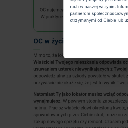
ruch w naszej witrynie. Info
OC najemcy może kupić zarówno osoba wyna
partnerom społecznościowym
W praktyce właściciele często rozszerzają
otrzymanymi od Ciebie lub u
się na wypadek szkód 
OC w życiu prywatnym dla naj
Mimo to, że lokal jest wyłącznie wynajmowany
Właściciel Twojego mieszkania odpowiada oc
usuwaniem usterek niewynikających z Twojej
odpowiedzialny za szkody powstałe w skutek z
oczywiście nie okaże się, że jest to wynik Two
Natomiast Ty jako lokator musisz wziąć odpow
wynajmujesz.
W pewnym stopniu zabezpiecza Ci
najmu. Płacisz właścicielowi określoną kwotę,
spowodowanych przez Ciebie strat, może on zat
zakup nowego sprzętu czy remont. Czasem je