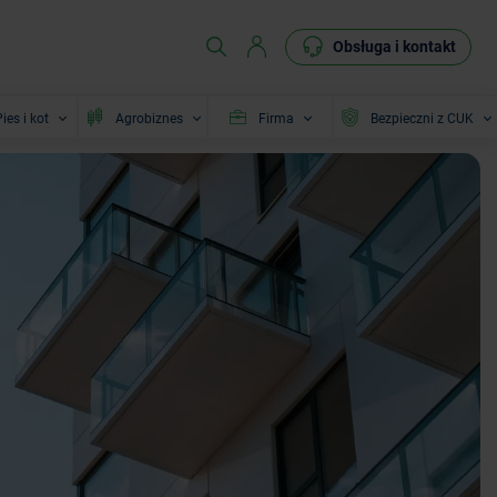
Obsługa i kontakt
ies i kot
Agrobiznes
Firma
Bezpieczni z CUK