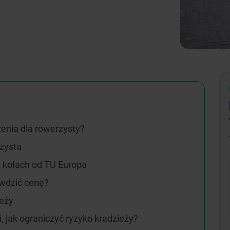
enia dla rowerzysty?
zysta
 kołach od TU Europa
awdzić cenę?
ieży
, jak ograniczyć ryzyko kradzieży?