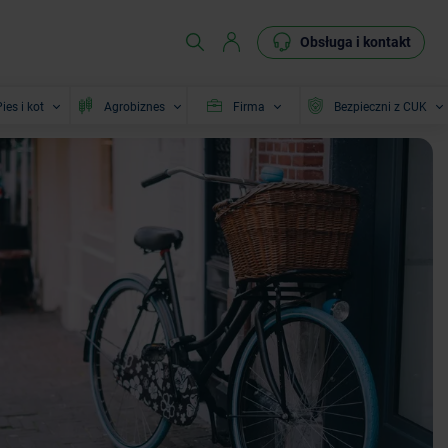
Obsługa i kontakt
ies i kot
Agrobiznes
Firma
Bezpieczni z CUK