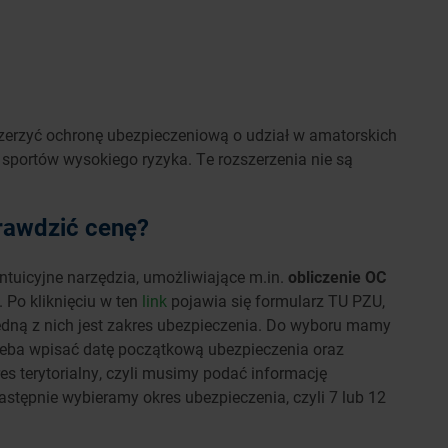
erzyć ochronę ubezpieczeniową o udział w amatorskich
portów wysokiego ryzyka. Te rozszerzenia nie są
prawdzić cenę?
intuicyjne narzędzia, umożliwiające m.in.
obliczenie OC
. Po kliknięciu w ten
link
pojawia się formularz TU PZU,
ną z nich jest zakres ubezpieczenia. Do wyboru mamy
rzeba wpisać datę początkową ubezpieczenia oraz
s terytorialny, czyli musimy podać informację
stępnie wybieramy okres ubezpieczenia, czyli 7 lub 12