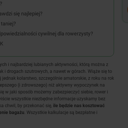
?
wdzi się najlepiej?
taniej?
dpowiedzialności cywilnej dla rowerzysty?
UK
ych i najbardziej lubianych aktywności, którą można z
k i drogach szutrowych, a nawet w górach. Wiąże się to
jednak kolarstwo, szczególnie amatorskie, z roku na rok
 lepszego (i zdrowszego) niż aktywny wypoczynek na
ię w jaki sposób możemy zabezpieczyć siebie, rower i
ście wszystkie niezbędne informacje uzyskamy bez
a chwil, by przekonać się,
ile będzie nas kosztować
enie bagażu
. Wszystkie kalkulacje są bezpłatne i