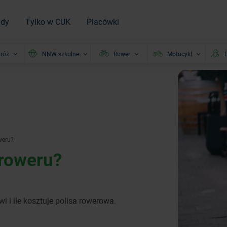
ady
Tylko w CUK
Placówki
róż
NNW szkolne
Rower
Motocykl
P
weru?
 roweru?
i ile kosztuje polisa rowerowa.