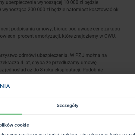
umy ubezpieczenia wynoszącej 10 000 zł będzie
 wynosząca 200 000 zł będzie natomiast kosztować ok.
moment podpisania umowy, biorąc pod uwagę cenę zakupu
powiedni procent amortyzacji, które znajdziemy w OWU,
 towarzystwo odmówi ubezpieczenia. W PZU można na
przekracza 4 lat, chyba że przedłużamy umowę
 jednoślad aż do 8 roku eksploatacji. Podobnie
 gdzie mamy możliwość ubezpieczenia pojazdu do 5 roku
jne lata - możemy ubezpieczać rower aż do ukończenia
ieczenie świeżo kupionego roweru za 1 000 zł w ramach
ałe 50 zł. Rower kupiony za tę kwotę niecałe 4 lata temu
enia z września 2025 r.)
Szczegóły
RAWDŹ CENĘ
 plików cookie
ZENIA ROWEROWEGO
do spersonalizowania treści i reklam, aby oferować funkcje sp