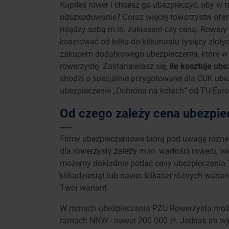
Kupiłeś rower i chcesz go ubezpieczyć, aby w 
odszkodowanie? Coraz więcej towarzystw oferuj
między sobą m.in. zakresem czy ceną. Rowe
kosztować od kilku do kilkunastu tysięcy złoty
zakupem dodatkowego ubezpieczenia, które w r
rowerzystę. Zastanawiasz się,
ile kosztuje ub
chodzi o specjalnie przygotowane dla CUK ube
ubezpieczenie „Ochrona na kołach” od TU Eur
Od czego zależy cena ubezpie
Firmy ubezpieczeniowe biorą pod uwagę różne k
dla rowerzysty zależy m.in. wartości roweru, 
możemy dokładnie podać ceny ubezpieczenia T
kilkadziesiąt lub nawet kilkaset różnych wari
Twój wariant.
W ramach ubezpieczenia PZU Rowerzysta może
ramach NNW - nawet 200 000 zł. Jednak im wy