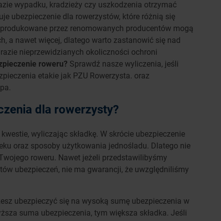
razie wypadku, kradzieży czy uszkodzenia otrzymać
e ubezpieczenie dla rowerzystów, które różnią się
ry produkowane przez renomowanych producentów mogą
ch, a nawet więcej, dlatego warto zastanowić się nad
azie nieprzewidzianych okoliczności ochroni
ezpieczenie roweru?
Sprawdź nasze wyliczenia, jeśli
zpieczenia etakie jak PZU Rowerzysta. oraz
opa.
czenia dla rowerzysty?
westie, wyliczając składkę. W skrócie ubezpieczenie
wieku oraz sposoby użytkowania jednośladu. Dlatego nie
wojego roweru. Nawet jeżeli przedstawilibyśmy
antów ubezpieczeń, nie ma gwarancji, że uwzględniliśmy
sz ubezpieczyć się na wysoką sumę ubezpieczenia w
ższa suma ubezpieczenia, tym większa składka. Jeśli