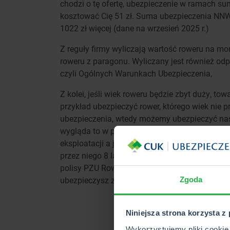
chodzi o tę ofertę, ubezpieczenie w ramach s
kosztować Cię 51 zł. Suma ubezpieczenia NNW
1022 zł więcej (dane na wrzesień 2025 r.)
Z reguły firmy wyliczają wartość roweru na 
roweru z paragonu. Wyliczany jest również od
czyli Ogólnych Warunkach Ubezpieczenia,
Z kolei, jeśli wiek roweru będzie zbyt duży,
przykład ubezpieczyć rower, którego wiek nie 
ubezpieczenia, wtedy możemy ubezpieczyć nasz
wygląda to w przypadku oferty od TU Europa,
eksploatacji a jeśli wznawiamy polisę na kole
przez niego 8 lat. Decydując się np. na ubezp
polisy PZU Rowerzysta, zapłacisz za casco niec
ubezpieczysz za ok. 18 zł na 7 miesięcy (wylicz
Zgoda
SP
Niniejsza strona korzysta z
UBEZPIEC
Wykorzystujemy pliki cookie 