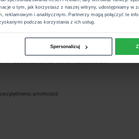
rmacje o tym, jak korzystasz z naszej witryny, udostępniamy w z
rzysta
, reklamowym i analitycznym. Partnerzy mogą połączyć te info
zyskanymi podczas korzystania z ich usług.
osłużyliśmy się kalkulatorem online na cuk.pl. Chcemy
0 zł. Jako zakres ubezpieczenia wybraliśmy wszystkie
ieczenie bagażu. W PZU można skomponować dowolną
Spersonalizuj
Z
ezpieczenia nie kupisz OC i pozostałych ubezpieczeń.
r w PZU za nieco ponad 150 zł? Oczywiście. Oto
 uwzględnieniu amortyzacji