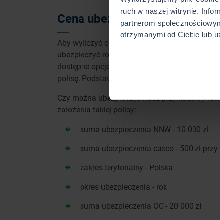
ruch w naszej witrynie. Info
Cena ubezpieczenia PZU Rowe
partnerom społecznościowym
otrzymanymi od Ciebie lub u
Aby wyliczyć cenę ubezpieczenia jednośladu, p
ubezpieczyć rower kupiony 3 lata temu za 100
dostępne opcje: NNW, OC, casco oraz ubezp
polisę. Podstawą jest jednak NNW. Bez tego ub
Czy można ubezpieczyć nasz przykładowy rowe
założenia takiej polisy:
suma ubezpieczenia NNW - 10 000 zł
suma ubezpieczenia casco - 500 zł przy
zakres terytorialny - Polska
okres ubezpieczenia - rok
suma ubezpieczenia OC - 20 000 zł