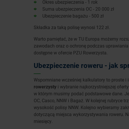
Okres ubezpieczenia - 1 rok
Suma ubezpieczenia OC - 20 000 zł
Ubezpieczenie bagażu - 500 zł
Składka za taką polisę wynosi 122 zł.
Warto pamiętać, że w TU Europa możemy rozsz
zawodach oraz o ochronę podczas uprawiania s
dostępne w ofercie PZU Rowerzysta.
Ubezpieczenie roweru - jak s
Wspomniane wcześniej kalkulatory to proste i 
rowerzysty
i wybranie najkorzystniejszej oferty
w którym musimy podać podstawowe dane. Jed
OC, Casco, NNW i Bagaż. W kolejnej rubryce t
wysokość polisy NNW. Kolejno wybieramy zakre
dotyczącą miejsca wykorzystywania roweru. Na
miesięcy.