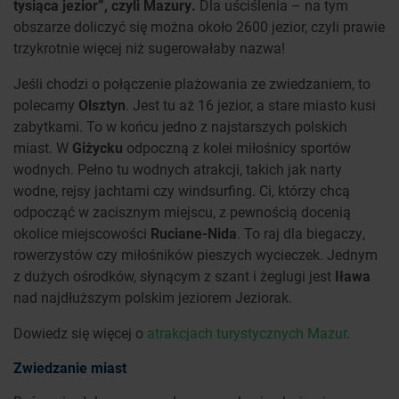
tysiąca jezior”, czyli Mazury.
Dla uściślenia – na tym
obszarze doliczyć się można około 2600 jezior, czyli prawie
trzykrotnie więcej niż sugerowałaby nazwa!
Jeśli chodzi o połączenie plażowania ze zwiedzaniem, to
polecamy
Olsztyn
. Jest tu aż 16 jezior, a stare miasto kusi
zabytkami. To w końcu jedno z najstarszych polskich
miast. W
Giżycku
odpoczną z kolei miłośnicy sportów
wodnych. Pełno tu wodnych atrakcji, takich jak narty
wodne, rejsy jachtami czy windsurfing. Ci, którzy chcą
odpocząć w zacisznym miejscu, z pewnością docenią
okolice miejscowości
Ruciane-Nida
. To raj dla biegaczy,
rowerzystów czy miłośników pieszych wycieczek. Jednym
z dużych ośrodków, słynącym z szant i żeglugi jest
Iława
nad najdłuższym polskim jeziorem Jeziorak.
Dowiedz się więcej o
atrakcjach turystycznych Mazur
.
Zwiedzanie miast