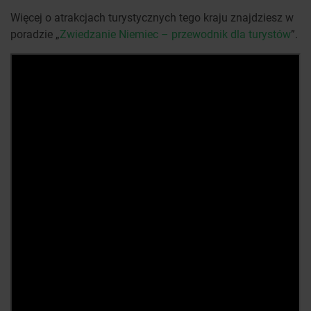
Więcej o atrakcjach turystycznych tego kraju znajdziesz w
poradzie „
Zwiedzanie Niemiec – przewodnik dla turystów
”.