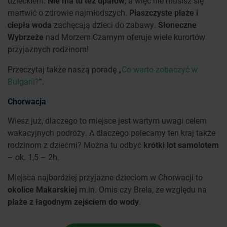
dzieckiem.
Nie ma tu też upałów
, a więc nie musisz się
martwić o zdrowie najmłodszych.
Piaszczyste plaże i
ciepła woda
zachęcają dzieci do zabawy.
Słoneczne
Wybrzeże
nad Morzem Czarnym oferuje wiele kurortów
przyjaznych rodzinom!
Przeczytaj także naszą poradę „
Co warto zobaczyć w
Bułgarii?
”.
Chorwacja
Wiesz już, dlaczego to miejsce jest wartym uwagi celem
wakacyjnych podróży. A dlaczego polecamy ten kraj także
rodzinom z dziećmi? Można tu odbyć
krótki lot samolotem
– ok. 1,5 – 2h.
Miejsca najbardziej przyjazne dzieciom w Chorwacji to
okolice Makarskiej
m.in. Omis czy Brela, ze względu na
plaże z łagodnym zejściem do wody
.