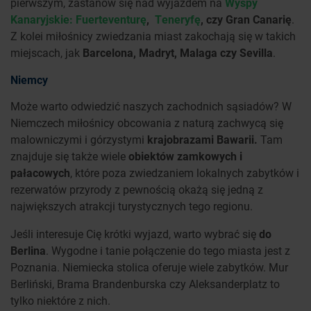
pierwszym, zastanów się nad wyjazdem na
Wyspy
Kanaryjskie: Fuerteventurę
,
Teneryfę
, czy Gran Canarię
.
Z kolei miłośnicy zwiedzania miast zakochają się w takich
miejscach, jak
Barcelona, Madryt, Malaga czy Sevilla
.
Niemcy
Może warto odwiedzić naszych zachodnich sąsiadów? W
Niemczech miłośnicy obcowania z naturą zachwycą się
malowniczymi i górzystymi
krajobrazami Bawarii.
Tam
znajduje się także wiele
obiektów zamkowych i
pałacowych
, które poza zwiedzaniem lokalnych zabytków i
rezerwatów przyrody z pewnością okażą się jedną z
największych atrakcji turystycznych tego regionu.
Jeśli interesuje Cię krótki wyjazd, warto wybrać się
do
Berlina
. Wygodne i tanie połączenie do tego miasta jest z
Poznania. Niemiecka stolica oferuje wiele zabytków. Mur
Berliński, Brama Brandenburska czy Aleksanderplatz to
tylko niektóre z nich.