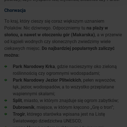
Chorwacja
To kraj, który cieszy się coraz większym uznaniem
Polaków. Nic dziwnego. Odpoczniemy tu
na plaży w
słońcu, a nawet w otoczeniu gór (Makarska)
, a w przerwie
od kąpieli wodnych czy słonecznych zwiedzimy wiele
ciekawych miejsc.
Do najbardziej popularnych zaliczyć
można:
Park Narodowy Krka
, gdzie nacieszymy oko zieloną
roślinnością czy ogromnymi wodospadami;
Park Narodowy Jezior Plitwickich
, pełen wąwozów,
łąk, jezior, wodospadów, a to wszystko przeplatane
wapiennymi skałami;
Split
, miasto, w którym znajduje się ogrom zabytków;
Dubrownik
, miejsce, w którym kręcono „Grę o tron”;
Trogir
, którego starówka wpisana jest na Listę
Światowego dziedzictwa UNESCO;