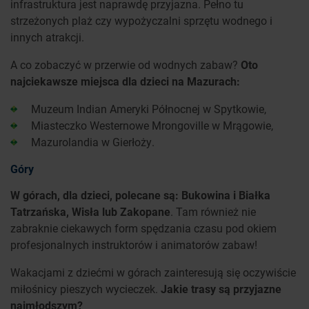
infrastruktura jest naprawdę przyjazna. Pełno tu
strzeżonych plaż czy wypożyczalni sprzętu wodnego i
innych atrakcji.
A co zobaczyć w przerwie od wodnych zabaw?
Oto
najciekawsze miejsca dla dzieci na Mazurach:
Muzeum Indian Ameryki Północnej w Spytkowie,
Miasteczko Westernowe Mrongoville w Mrągowie,
Mazurolandia w Gierłoży.
Góry
W górach, dla dzieci, polecane są: Bukowina i Białka
Tatrzańska, Wisła lub Zakopane
. Tam również nie
zabraknie ciekawych form spędzania czasu pod okiem
profesjonalnych instruktorów i animatorów zabaw!
Wakacjami z dziećmi w górach zainteresują się oczywiście
miłośnicy pieszych wycieczek.
Jakie trasy są przyjazne
najmłodszym?