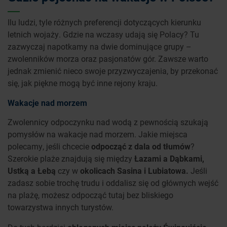
Ilu ludzi, tyle różnych preferencji dotyczących kierunku
letnich wojaży. Gdzie na wczasy udają się Polacy? Tu
zazwyczaj napotkamy na dwie dominujące grupy –
zwolenników morza oraz pasjonatów gór. Zawsze warto
jednak zmienić nieco swoje przyzwyczajenia, by przekonać
się, jak piękne mogą być inne rejony kraju.
Wakacje nad morzem
Zwolennicy odpoczynku nad wodą z pewnością szukają
pomysłów na wakacje nad morzem. Jakie miejsca
polecamy, jeśli chcecie
odpocząć z dala od tłumów
?
Szerokie plaże znajdują się między
Łazami a Dąbkami,
Ustką a Łebą
czy w
okolicach Sasina i Lubiatowa.
Jeśli
zadasz sobie trochę trudu i oddalisz się od głównych wejść
na plażę, możesz odpocząć tutaj bez bliskiego
towarzystwa innych turystów.