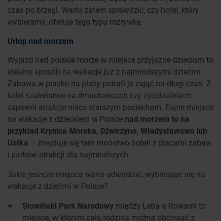
czas po brzegi. Warto zatem sprawdzić, czy hotel, który
wybieramy, oferuje tego typu rozrywkę.
Urlop nad morzem
Wyjazd nad polskie morze w miejsce przyjazne dzieciom to
idealny sposób na wakacje już z najmłodszymi dziećmi.
Zabawa w piasku na plaży potrafi je zająć na długi czas. Z
kolei szaleństwo na dmuchańcach czy zjeżdżalniach
zapewni atrakcje nieco starszym pociechom. Fajne miejsce
na wakacje z dzieckiem w Polsce
nad morzem to na
przykład Krynica Morska, Dźwirzyno, Władysławowo lub
Ustka
– znajduje się tam mnóstwo hoteli z placami zabaw
i parków atrakcji dla najmłodszych.
Jakie jeszcze miejsca warto odwiedzić, wybierając się na
wakacje z dziećmi w Polsce?
Słowiński Park Narodowy
między Łebą a Rowami to
miejsce, w którym całą rodziną można obcować z