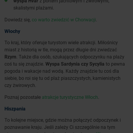
wyspa Hvar
z portem jachtowym i żwirowymi,
skalistymi plażami.
Dowiedz się,
co warto zwiedzić w Chorwacji
.
Włochy
To kraj, który oferuje turystom wiele atrakcji. Miłośnicy
miast z historią w tle, mogą przez długie dni zwiedzać
Rzym
. Także dla osób, szukających odpoczynku na plaży
coś tu się znajdzie.
Wyspa Sardynia czy Sycylia
to pewna
pogoda i wakacje nad wodą. Każdy znajdzie tu coś dla
siebie, bo roi się tu od plaż piaszczystych, kamienistych
czy żwirowych.
Poznaj pozostałe
atrakcje turystyczne Włoch
.
Hiszpania
To kolejne miejsce, gdzie można połączyć odpoczynek i
poznawanie kraju. Jeśli zależy Ci szczególnie na tym