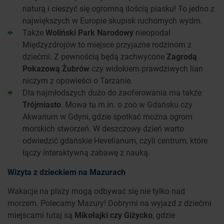
naturą i cieszyć się ogromną ilością piasku! To jedno z
największych w Europie skupisk ruchomych wydm.
Także
Woliński Park Narodowy
nieopodal
Międzyzdrojów to miejsce przyjazne rodzinom z
dziećmi. Z pewnością będą zachwycone
Zagrodą
Pokazową Żubrów
czy widokiem prawdziwych lian
niczym z opowieści o Tarzanie.
Dla najmłodszych dużo do zaoferowania ma także
Trójmiasto
. Mowa tu m.in. o zoo w Gdańsku czy
Akwarium w Gdyni, gdzie spotkać można ogrom
morskich stworzeń. W deszczowy dzień warto
odwiedzić gdańskie Hevelianum, czyli centrum, które
łączy interaktywną zabawę z nauką.
Wizyta z dzieckiem na Mazurach
Wakacje na plaży mogą odbywać się nie tylko nad
morzem. Polecamy Mazury! Dobrymi na wyjazd z dziećmi
miejscami tutaj są
Mikołajki czy Giżycko
, gdzie