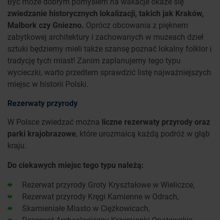
Być może dobrym pomysłem na wakacje okaże się
zwiedzanie historycznych lokalizacji, takich jak Kraków,
Malbork czy Gniezno.
Oprócz obcowania z pięknem
zabytkowej architektury i zachowanych w muzeach dzieł
sztuki będziemy mieli także szansę poznać lokalny folklor i
tradycję tych miast! Zanim zaplanujemy tego typu
wycieczki, warto przedtem sprawdzić listę najważniejszych
miejsc w historii Polski.
Rezerwaty przyrody
W Polsce zwiedzać można
liczne rezerwaty przyrody oraz
parki krajobrazowe
, które urozmaicą każdą podróż w głąb
kraju.
Do ciekawych miejsc tego typu należą:
Rezerwat przyrody Groty Kryształowe w Wieliczce,
Rezerwat przyrody Kręgi Kamienne w Odrach,
Skamieniałe Miasto w Ciężkowicach,
Rezerwat Archeologiczny Krzemionki Opatowskie,