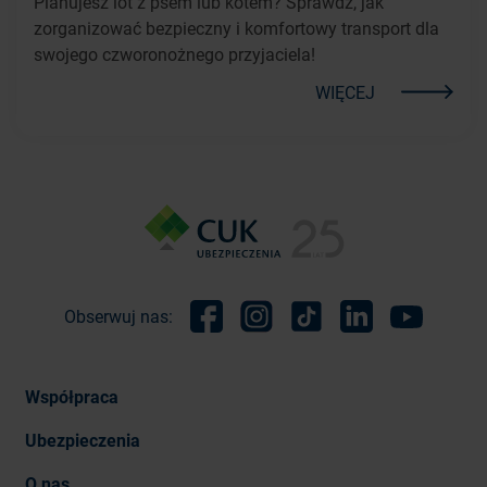
Planujesz lot z psem lub kotem? Sprawdź, jak
zorganizować bezpieczny i komfortowy transport dla
swojego czworonożnego przyjaciela!
WIĘCEJ
Obserwuj nas:
Facebook
Instagram
TikTok
Linkedin
Youtube
Współpraca
Ubezpieczenia
O nas