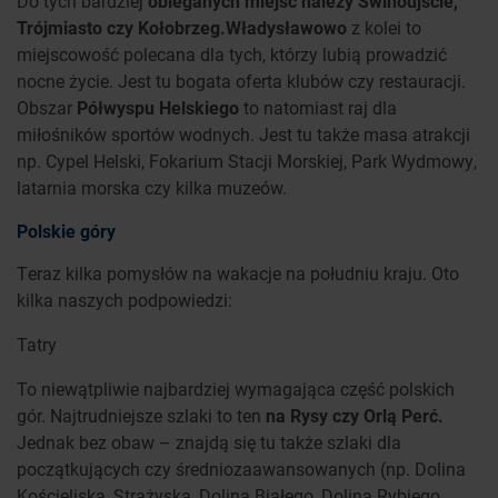
Do tych bardziej
obleganych miejsc należy Świnoujście,
Trójmiasto czy Kołobrzeg.
Władysławowo
z kolei to
miejscowość polecana dla tych, którzy lubią prowadzić
nocne życie. Jest tu bogata oferta klubów czy restauracji.
Obszar
Półwyspu Helskiego
to natomiast raj dla
miłośników sportów wodnych. Jest tu także masa atrakcji
np. Cypel Helski, Fokarium Stacji Morskiej, Park Wydmowy,
latarnia morska czy kilka muzeów.
Polskie góry
Teraz kilka pomysłów na wakacje na południu kraju. Oto
kilka naszych podpowiedzi:
Tatry
To niewątpliwie najbardziej wymagająca część polskich
gór. Najtrudniejsze szlaki to ten
na Rysy czy Orlą Perć.
Jednak bez obaw – znajdą się tu także szlaki dla
początkujących czy średniozaawansowanych (np. Dolina
Kościeliska, Strążyska, Dolina Białego, Dolina Rybiego