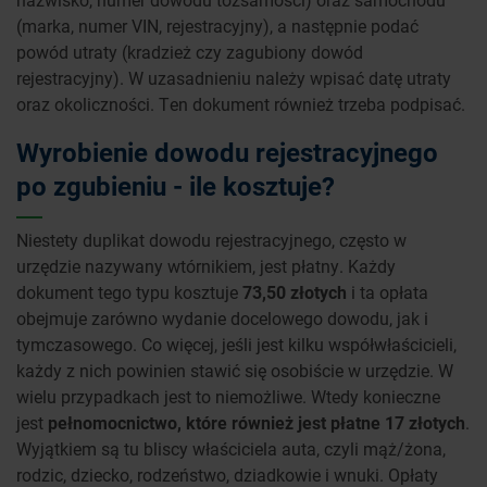
(marka, numer VIN, rejestracyjny), a następnie podać
powód utraty (kradzież czy zagubiony dowód
rejestracyjny). W uzasadnieniu należy wpisać datę utraty
oraz okoliczności. Ten dokument również trzeba podpisać.
Wyrobienie dowodu rejestracyjnego
po zgubieniu - ile kosztuje?
Niestety duplikat dowodu rejestracyjnego, często w
urzędzie nazywany wtórnikiem, jest płatny. Każdy
dokument tego typu kosztuje
73,50 złotych
i ta opłata
obejmuje zarówno wydanie docelowego dowodu, jak i
tymczasowego. Co więcej, jeśli jest kilku współwłaścicieli,
każdy z nich powinien stawić się osobiście w urzędzie. W
wielu przypadkach jest to niemożliwe. Wtedy konieczne
jest
pełnomocnictwo, które również jest płatne 17 złotych
.
Wyjątkiem są tu bliscy właściciela auta, czyli mąż/żona,
rodzic, dziecko, rodzeństwo, dziadkowie i wnuki. Opłaty