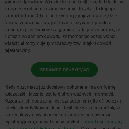
wydaje odpowiedni Wydział Komunikacji Urzędu Miasta, w
zależności od adresu zamieszkania. Każdy, kto kupuje
samochód, ma 30 dni na rejestrację pojazdu w urzędzie.
Nie ma znaczenia, czy jest to auto używane, prosto z
salonu, czy też kupione za granicą. Cała procedura wiąże
się też z wydaniem dowodu. W momencie oczekiwania,
właściciel otrzymuje tymczasowy tzw. miękki dowód
rejestracyjny.
SPRAWDŹ CENĘ OC/AC
Kiedy otrzymasz już docelowy dokument, ma on formę
książeczki i łącznie jest to 6 stron ważnych informacji.
Każda z nich opatrzona jest oznaczeniem (literą), po czym
łatwiej zidentyfikować dane. Jeśli chcesz zapoznać się ze
szczegółowym wyjaśnieniem oznaczeń na dowodzie
rejestracyjnym, sprawdź nasz artykuł:
Dowód rejestracyjny
- oznaczenia i kody, które warto znać
. Do czego potrzebny