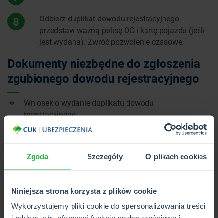
Odbierz duplikat dowodu rejestracyjnego i
8
przedstaw ważną polisę OC i kartę pojazdu (jeśli
jest wydana). Zwróć pozwolenie czasowe.
Dokumenty niezbędne do zgłoszenia
zgubionego dowodu rejestracyjnego
Wniosek o wydanie duplikatu dowodu
rejestracyjnego,
oświadczenie RODO,
oświadczenie o utracie dowodu rejestracyjnego,
dowód rejestracyjny pojazdu (jeśli są pozostałości,
Zgoda
Szczegóły
O plikach cookies
np. w wyniku pożaru lub zalania),
zaświadczenie od stacji kontroli o pozytywnym
badaniu technicznym,
Niniejsza strona korzysta z plików cookie
pełnomocnictwo (opcjonalnie),
Wykorzystujemy pliki cookie do spersonalizowania treści
karta pojazdu (przy odbiorze),
i reklam, aby oferować funkcje społecznościowe i