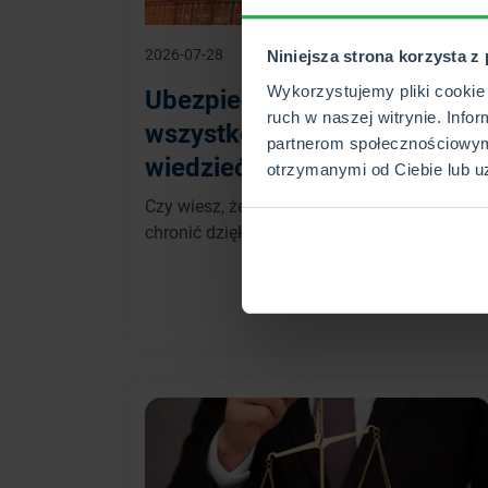
2026-07-28
Niniejsza strona korzysta z
Wykorzystujemy pliki cookie 
Ubezpieczenie cargo –
ruch w naszej witrynie. Info
wszystko, co musisz
partnerom społecznościowym
wiedzieć
otrzymanymi od Ciebie lub u
Czy wiesz, że przewożąc towary, możesz je
chronić dzięki polisie cargo?
WIĘCEJ