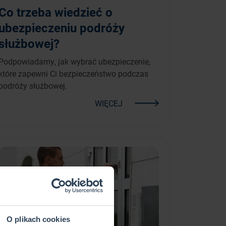
Co trzeba wiedzieć o
ubezpieczeniu podróży
służbowej?
Podpowiadamy, jak wybrać ubezpieczenie,
które zapewni Ci bezpieczeństwo podczas
podróży służbowej.
WIĘCEJ
O plikach cookies