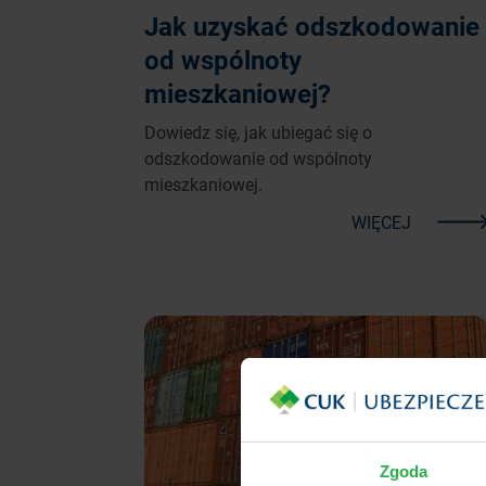
Jak uzyskać odszkodowanie
od wspólnoty
mieszkaniowej?
Dowiedz się, jak ubiegać się o
odszkodowanie od wspólnoty
mieszkaniowej.
WIĘCEJ
Zgoda