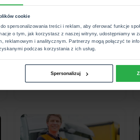
2026-07-28
 plików cookie
do spersonalizowania treści i reklam, aby oferować funkcje sp
Czy można otrzymać
rmacje o tym, jak korzystasz z naszej witryny, udostępniamy w z
odszkodowanie za
, reklamowym i analitycznym. Partnerzy mogą połączyć te info
spowodowanie depresji
zyskanymi podczas korzystania z ich usług.
przez pracę?
Depresja spowodowana pracą? Dowiedz się,
Spersonalizuj
Z
czy możesz ubiegać się o odszkodowanie.
WIĘCEJ