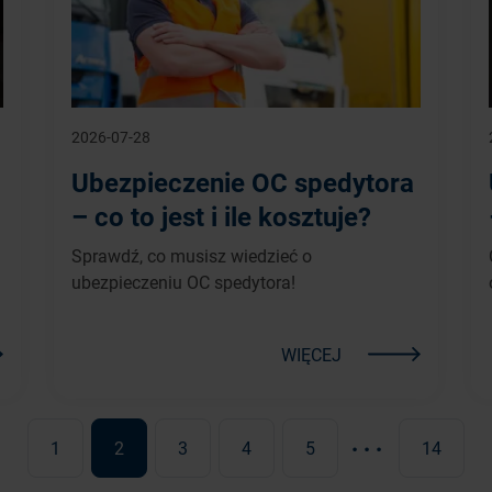
2026-07-28
Ubezpieczenie OC spedytora
– co to jest i ile kosztuje?
Sprawdź, co musisz wiedzieć o
ubezpieczeniu OC spedytora!
WIĘCEJ
...
1
2
3
4
5
14
przednia