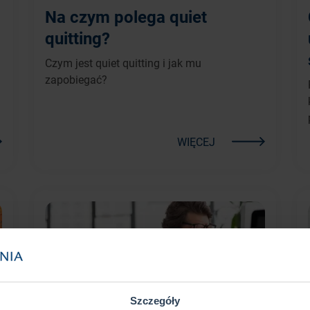
Na czym polega quiet
quitting?
Czym jest quiet quitting i jak mu
zapobiegać?
WIĘCEJ
Szczegóły