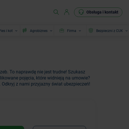
Obsługa i kontakt
ies i kot
Agrobiznes
Firma
Bezpieczni z CUK
zeb. To naprawdę nie jest trudne! Szukasz
ikowane pojęcia, które widnieją na umowie?
. Odkryj z nami przyjazny świat ubezpieczeń!