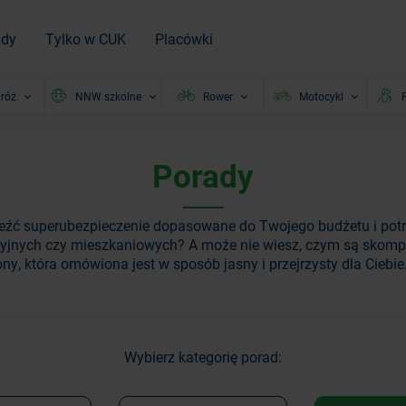
ady
Tylko w CUK
Placówki
róż
NNW szkolne
Rower
Motocykl
P
Porady
leźć superubezpieczenie dopasowane do Twojego budżetu i potr
yjnych czy mieszkaniowych? A może nie wiesz, czym są skompl
ny, która omówiona jest w sposób jasny i przejrzysty dla Ciebie
Wybierz kategorię porad: