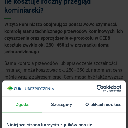
Ile kosztuje roczny przegląd
kominiarski?
Wizyta kominiarza obejmująca podstawowe czynności:
kontrolę stanu technicznego przewodów kominowych, ich
czyszczenie oraz sporządzenie e-protokołu w CEEB –
kosztuje zwykle ok. 250–450 zł w przypadku domu
jednorodzinnego.
Sama kontrola przewodów lub sprawdzenie szczelności
instalacji może kosztować ok. 250–350 zł, natomiast cena
rośnie wraz z zakresem prac. Ceny mogą być także wyższe
w dużych miastach, takich jak Warszawa, Kraków czy
Gdańsk.
Za przeglądy kominiarskie płaci właściciel
budynku, a nie najemca.
Zgoda
Szczegóły
O plikach cookies
Wskazane niżej składniki usługi mogą regulować końcową
stawkę za przegląd:
Niniejsza strona korzysta z plików cookie