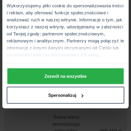
Rodzaj usługi
Ryzyka
Zakres usługi
Wykorzystujemy pliki cookie do spersonalizowania treści
kominiarskiej
nazwane
i reklam, aby oferować funkcje społecznościowe i
analizować ruch w naszej witrynie. Informacje o tym, jak
Wykonanie
korzystasz z naszej witryny, udostępniamy w zależności
ekspertyzy na
~250 zł (w
od Twojej zgody: partnerom społecznościowym,
Ekspertyza
potrzeby rozdzielni
zależności
reklamowym i analitycznym. Partnerzy mogą połączyć te
kominiarska
gazu w przypadku
od
informacje z innymi danymi otrzymanymi od Ciebie lub
domu
lokalizacji)
uzyskanymi podczas korzystania z ich usług.
jednorodzinnego.
Zezwól na wszystkie
Dokonanie kontroli
Przegląd
kominiarskiej w
~250-450 zł
kominiarski
domu
Spersonalizuj
jednorodzinnym.
Ocena stanu
technicznego
przewodów
~300-450 zł