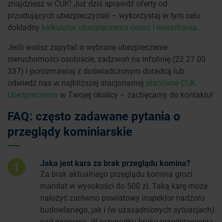
znajdziesz w CUK! Już dziś sprawdź oferty od
przodujących ubezpieczycieli – wykorzystaj w tym celu
dokładny
kalkulator ubezpieczenia domu i mieszkania
.
Jeśli wolisz zapytać o wybrane ubezpieczenie
nieruchomości osobiście, zadzwoń na infolinię (22 27 00
337) i porozmawiaj z doświadczonym doradcą lub
odwiedź nas w najbliższej stacjonarnej
placówce CUK
Ubezpieczenia
w Twojej okolicy – zachęcamy do kontaktu!
FAQ: często zadawane pytania o
przeglądy kominiarskie
Jaka jest kara za brak przeglądu komina?
1
Za brak aktualnego przeglądu komina grozi
mandat w wysokości do 500 zł. Taką karę może
nałożyć zarówno powiatowy inspektor nadzoru
budowlanego, jak i (w uzasadnionych sytuacjach)
sąd rejonowy. W przypadku braku przedstawienia