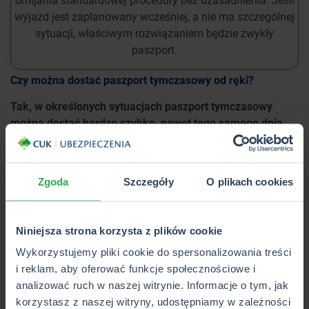
wyjazd jest zaplanowany wcześniej, a nie ma szczególnej
sytuacji, właściwym rozwiązaniem będzie zwykły
paszport.
Czy można dostać paszport tymczasowy od ręki?
Tak, w określonych sytuacjach paszport tymczasowy
można dostać bardzo szybko, nawet tego samego dnia.
Dotyczy to zwłaszcza punktów paszportowych na
lotniskach, gdzie dokument jest wydawany osobom, które
przed wylotem utraciły paszport, zapomniały go zabrać
Zgoda
Szczegóły
O plikach cookies
albo zorientowały się, że dokument jest nieważny lub ma
zbyt krótki termin ważności.
Niniejsza strona korzysta z plików cookie
Nie oznacza to jednak, że każdy może otrzymać paszport
tymczasowy od ręki. Urzędnik musi potwierdzić tożsamość,
Wykorzystujemy pliki cookie do spersonalizowania treści
obywatelstwo i sprawdzić, czy sytuacja uzasadnia wydanie
i reklam, aby oferować funkcje społecznościowe i
dokumentu.
analizować ruch w naszej witrynie. Informacje o tym, jak
korzystasz z naszej witryny, udostępniamy w zależności