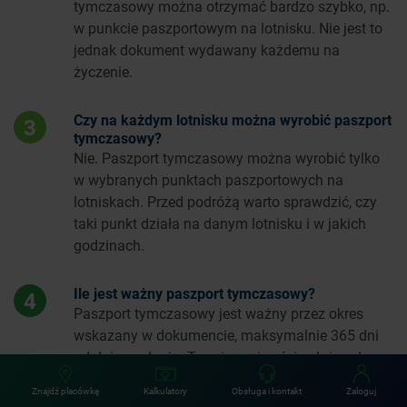
tymczasowy można otrzymać bardzo szybko, np.
w punkcie paszportowym na lotnisku. Nie jest to
jednak dokument wydawany każdemu na
życzenie.
Czy na każdym lotnisku można wyrobić paszport
3
tymczasowy?
Nie. Paszport tymczasowy można wyrobić tylko
w wybranych punktach paszportowych na
lotniskach. Przed podróżą warto sprawdzić, czy
taki punkt działa na danym lotnisku i w jakich
godzinach.
Ile jest ważny paszport tymczasowy?
4
Paszport tymczasowy jest ważny przez okres
wskazany w dokumencie, maksymalnie 365 dni
od dnia wydania. Termin ważności zależy od
okoliczności, w których dokument został wydany.
Znajdź placówkę
Kalkulatory
Obsługa i kontakt
Zaloguj