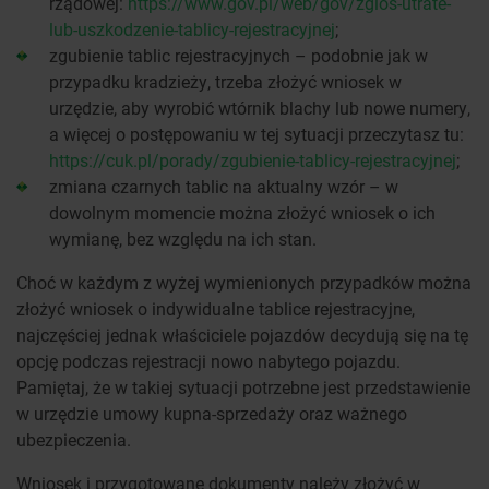
rządowej:
https://www.gov.pl/web/gov/zglos-utrate-
lub-uszkodzenie-tablicy-rejestracyjnej
;
zgubienie tablic rejestracyjnych – podobnie jak w
przypadku kradzieży, trzeba złożyć wniosek w
urzędzie, aby wyrobić wtórnik blachy lub nowe numery,
a więcej o postępowaniu w tej sytuacji przeczytasz tu:
https://cuk.pl/porady/zgubienie-tablicy-rejestracyjnej
;
zmiana czarnych tablic na aktualny wzór – w
dowolnym momencie można złożyć wniosek o ich
wymianę, bez względu na ich stan.
Choć w każdym z wyżej wymienionych przypadków można
złożyć wniosek o indywidualne tablice rejestracyjne,
najczęściej jednak właściciele pojazdów decydują się na tę
opcję podczas rejestracji nowo nabytego pojazdu.
Pamiętaj, że w takiej sytuacji potrzebne jest przedstawienie
w urzędzie umowy kupna-sprzedaży oraz ważnego
ubezpieczenia.
Wniosek i przygotowane dokumenty należy złożyć w