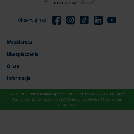
Obserwuj nas:
Facebook
Instagram
TikTok
Linkedin
Youtube
Współpraca
Ubezpieczenia
O nas
Informacje
©2026 CUK Ubezpieczenia Sp. z o.o., ​ul. Grudziądzka 107, 87-100 Toruń.
Contact Center: tel.
22 27 00 337
. Centrala: tel.
56 665 09 00
, e-mail:
cuk@cuk.pl