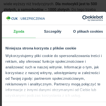
wiele wyższy niż tradycyjnych.
Dla motocykli jest to 500
złotych, a samochodów – 1000 złotych
. Do tego trzeba
wziąć pod uwagę jeszcze pozostałe opłaty za dowód
rejestracyjny, nalepki kontrolne czy pozwolenie czasowe.
Jeśli zatem zastanawiasz się, ile kosztują indywidualne
Zgoda
Szczegóły
O plikach cookies
tablice rejestracyjne, to trzeba liczyć się z opłatą minimum
1080 złotych.
Ile znaków jest do dyspozycji?
Niniejsza strona korzysta z plików cookie
Wykorzystujemy pliki cookie do spersonalizowania treści i
Wydawać by się mogło, że to po stronie kierowcy zależy,
reklam, aby oferować funkcje społecznościowe i
jak mogą wyglądać indywidualne tablice rejestracyjne. Ile
analizować ruch w naszej witrynie. Informacje o tym, jak
znaków można w praktyce wybrać?
Pierwsze dwa znaki to
korzystasz z naszej witryny, udostępniamy w zależności
przypisana odgórnie litera i cyfra
, świadcząca o
od Twojej zgody: partnerom społecznościowym,
województwie, w którym jest zarejestrowane auto. Dopiero
reklamowym i analitycznym. Partnerzy mogą połączyć te
kolejne znaki (od 3 do 5) stanowią indywidualny wyróżnik
informacje z innymi danymi otrzymanymi od Ciebie lub
pojazdu.
Do wyboru jest ciąg liter bez polskich znaków
uzyskanymi podczas korzystania z ich usług.
oraz cyfry 0-9
(mogą być wyłącznie na końcu numeru
rejestracyjnego, czyli na ostatnim i przedostatnim miejscu).