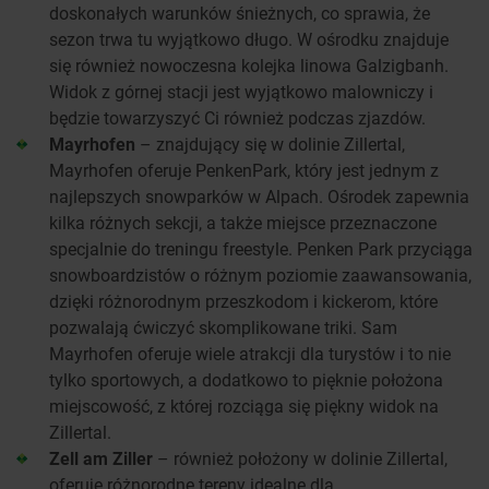
doskonałych warunków śnieżnych, co sprawia, że
sezon trwa tu wyjątkowo długo. W ośrodku znajduje
się również nowoczesna kolejka linowa Galzigbanh.
Widok z górnej stacji jest wyjątkowo malowniczy i
będzie towarzyszyć Ci również podczas zjazdów.
Mayrhofen
– znajdujący się w dolinie Zillertal,
Mayrhofen oferuje PenkenPark, który jest jednym z
najlepszych snowparków w Alpach. Ośrodek zapewnia
kilka różnych sekcji, a także miejsce przeznaczone
specjalnie do treningu freestyle. Penken Park przyciąga
snowboardzistów o różnym poziomie zaawansowania,
dzięki różnorodnym przeszkodom i kickerom, które
pozwalają ćwiczyć skomplikowane triki. Sam
Mayrhofen oferuje wiele atrakcji dla turystów i to nie
tylko sportowych, a dodatkowo to pięknie położona
miejscowość, z której rozciąga się piękny widok na
Zillertal.
Zell am Ziller
– również położony w dolinie Zillertal,
oferuje różnorodne tereny idealne dla