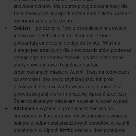
snowboardzistów. Ma dobrze przygotowane trasy dla
freeriderów oraz snowpark Action-Park Zillertal Arena z
różnorodnymi przeszkodami.
– położony w Tyrolu ośrodek słynie z dwóch
Sölden
lodowców – Rettenbach i Tiefenbach – które
gwarantują całoroczny dostęp do śniegu. Właśnie
dlatego jest atrakcyjny dla snowboardzistów, ponieważ
oferuje ogromne tereny freeride, a także różnorodne
strefy snowparkowe. To jedno z bardziej
zróżnicowanych miejsc w Austrii. Trasy na lodowcach
są szerokie i idealne do szybkiej jazdy lub prób
pierwszych skoków. Warto wybrać się tu również z
powodu bogatej oferty imprezowej Apres Ski, co czyni
Sölden doskonałym miejscem na pełen wrażeń wypad.
Kitzbühel
– wymieniając najlepsze miejsca na
snowboard w Europie, musimy wspomnieć również o
jednym z najbardziej prestiżowych ośrodków w Austrii,
położonym w Alpach Kitzbühelskich. Jest popularny