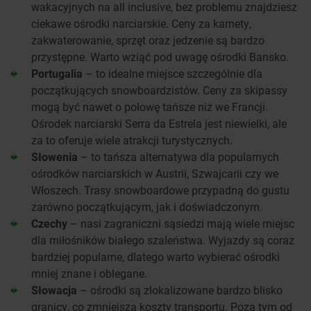
wakacyjnych na all inclusive, bez problemu znajdziesz
ciekawe ośrodki narciarskie. Ceny za karnety,
zakwaterowanie, sprzęt oraz jedzenie są bardzo
przystępne. Warto wziąć pod uwagę ośrodki Bansko.
Portugalia
– to idealne miejsce szczególnie dla
początkujących snowboardzistów. Ceny za skipassy
mogą być nawet o połowę tańsze niż we Francji.
Ośrodek narciarski Serra da Estrela jest niewielki, ale
za to oferuje wiele atrakcji turystycznych.
Słowenia
– to tańsza alternatywa dla popularnych
ośrodków narciarskich w Austrii, Szwajcarii czy we
Włoszech. Trasy snowboardowe przypadną do gustu
zarówno początkującym, jak i doświadczonym.
Czechy
– nasi zagraniczni sąsiedzi mają wiele miejsc
dla miłośników białego szaleństwa. Wyjazdy są coraz
bardziej popularne, dlatego warto wybierać ośrodki
mniej znane i oblegane.
Słowacja
– ośrodki są zlokalizowane bardzo blisko
granicy, co zmniejsza koszty transportu. Poza tym od