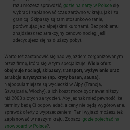
razu możesz sprawdzić,
gdzie na narty w Polsce
się
wybrać i zaplanować czas zarówno w kraju, jak i za
granicą. Skipassy są tam stosunkowo tanie,
porównując je z alpejskimi kurortami. Bez problemu
znajdziesz też atrakcyjny cenowo nocleg, jeśli
zdecydujesz się na dłuższy pobyt.
Warto też zastanowić się nad wyjazdem zorganizowanym
przez firmę, która się w tym specjalizuje.
Wiele ofert
obejmuje noclegi, skipassy, transport, wyżywienie oraz
atrakcje turystyczne (np. kryty basen, sauna)
.
Najpopularniejsze są wycieczki w Alpy (Francja,
Szwajcaria, Włochy), a ich koszt może być nawet niższy
niż 2000 złotych za tydzień. Aby jednak mieć pewność, że
terminy będą Ci odpowiadać, a ceny nie będą wygórowane,
sprawdź oferty z wyprzedzeniem. Tani wyjazd możesz też
zaplanować w naszym kraju. Zobacz,
gdzie pojechać na
snowboard w Polsce
?.