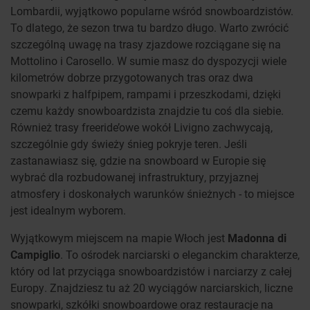
Lombardii, wyjątkowo popularne wśród snowboardzistów.
To dlatego, że sezon trwa tu bardzo długo. Warto zwrócić
szczególną uwagę na trasy zjazdowe rozciągane się na
Mottolino i Carosello. W sumie masz do dyspozycji wiele
kilometrów dobrze przygotowanych tras oraz dwa
snowparki z halfpipem, rampami i przeszkodami, dzięki
czemu każdy snowboardzista znajdzie tu coś dla siebie.
Również trasy freeride’owe wokół Livigno zachwycają,
szczególnie gdy świeży śnieg pokryje teren. Jeśli
zastanawiasz się, gdzie na snowboard w Europie się
wybrać dla rozbudowanej infrastruktury, przyjaznej
atmosfery i doskonałych warunków śnieżnych - to miejsce
jest idealnym wyborem.
Wyjątkowym miejscem na mapie Włoch jest
Madonna di
Campiglio
. To ośrodek narciarski o eleganckim charakterze,
który od lat przyciąga snowboardzistów i narciarzy z całej
Europy. Znajdziesz tu aż 20 wyciągów narciarskich, liczne
snowparki, szkółki snowboardowe oraz restauracje na