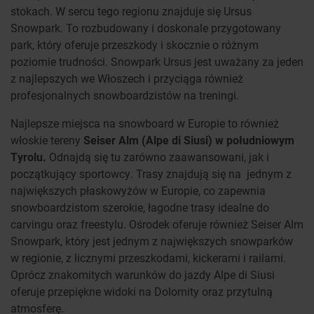
stokach. W sercu tego regionu znajduje się Ursus
Snowpark. To rozbudowany i doskonale przygotowany
park, który oferuje przeszkody i skocznie o różnym
poziomie trudności. Snowpark Ursus jest uważany za jeden
z najlepszych we Włoszech i przyciąga również
profesjonalnych snowboardzistów na treningi.
Najlepsze miejsca na snowboard w Europie to również
włoskie tereny
Seiser Alm (Alpe di Siusi) w południowym
Tyrolu.
Odnajdą się tu zarówno zaawansowani, jak i
początkujący sportowcy. Trasy znajdują się na
jednym z
największych płaskowyżów w Europie, co zapewnia
snowboardzistom szerokie, łagodne trasy idealne do
carvingu oraz freestylu. Ośrodek oferuje również Seiser Alm
Snowpark, który jest jednym z największych snowparków
w regionie, z licznymi przeszkodami, kickerami i railami.
Oprócz znakomitych warunków do jazdy Alpe di Siusi
oferuje przepiękne widoki na Dolomity oraz przytulną
atmosferę.