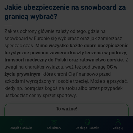
Jakie ubezpieczenie na snowboard za
granicą wybrać?
Zakres ochrony głównie zależy od tego, gdzie na
snowboard w Europie się wybierasz oraz jak zamierzasz
spędzać czas.
Mimo wszystko każde dobre ubezpieczenie
turystyczne powinno zawierać koszty leczenia w podróży,
transport medyczny do Polski oraz ratownictwo górskie.
Z
uwagi na charakter wyjazdu, weź też pod uwagę
OC w
życiu prywatnym
, które chroni Cię finansowo przed
szkodami wyrządzonymi osobie trzeciej. Może się przydać,
kiedy np. potrącisz kogoś na stoku albo przez przypadek
uszkodzisz cenny sprzęt sportowy.
To ważne!
W każdej umowie ubezpieczenia znajdują się wyłączenia
odpowiedzialności, z którymi warto się zapoznać. To lista
Znajdź placówkę
Kalkulatory
Obsługa i kontakt
Zaloguj