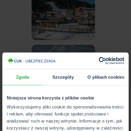
Zgoda
Szczegóły
O plikach cookies
Niniejsza strona korzysta z plików cookie
Wykorzystujemy pliki cookie do spersonalizowania treści
Włochy to kraj, w którym snowboardziści mogą czuć się
i reklam, aby oferować funkcje społecznościowe i
doskonale. Oferują spektakularne widoki, malownicze góry
analizować ruch w naszej witrynie. Informacje o tym, jak
oraz ośrodki z doskonałą infrastrukturą. Sezon trwa tu
korzystasz z naszej witryny, udostępniamy w zależności
bardzo długo, a warunki jazdy są na najwyższym