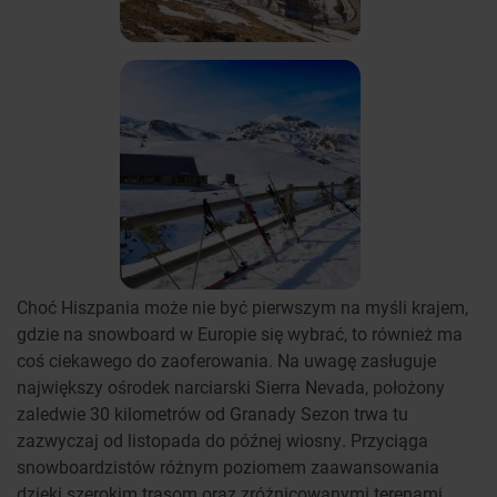
Choć Hiszpania może nie być pierwszym na myśli krajem,
gdzie na snowboard w Europie się wybrać, to również ma
coś ciekawego do zaoferowania. Na uwagę zasługuje
największy ośrodek narciarski Sierra Nevada, położony
zaledwie 30 kilometrów od Granady Sezon trwa tu
zazwyczaj od listopada do późnej wiosny. Przyciąga
snowboardzistów różnym poziomem zaawansowania
dzięki szerokim trasom oraz zróżnicowanymi terenami