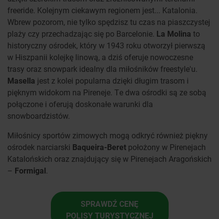
freeride. Kolejnym ciekawym regionem jest... Katalonia.
Wbrew pozorom, nie tylko spędzisz tu czas na piaszczystej
plaży czy przechadzając się po Barcelonie.
La Molina
to
historyczny ośrodek, który w 1943 roku otworzył pierwszą
w Hiszpanii kolejkę linową, a dziś oferuje nowoczesne
trasy oraz snowpark idealny dla miłośników freestyle'u.
Masella
jest z kolei popularna dzięki długim trasom i
pięknym widokom na Pireneje. Te dwa ośrodki są ze sobą
połączone i oferują doskonałe warunki dla
snowboardzistów.
Miłośnicy sportów zimowych mogą odkryć również piękny
ośrodek narciarski
Baqueira-Beret
położony w Pirenejach
Katalońskich oraz znajdujący się w Pirenejach Aragońskich
–
Formigal
.
SPRAWDŹ CENĘ
POLISY TURYSTYCZNEJ