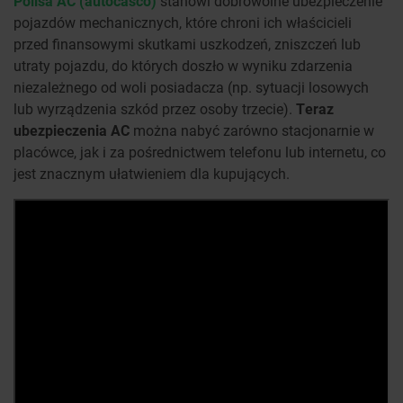
Polisa AC (autocasco)
stanowi dobrowolne ubezpieczenie
pojazdów mechanicznych, które chroni ich właścicieli
przed finansowymi skutkami uszkodzeń, zniszczeń lub
utraty pojazdu, do których doszło w wyniku zdarzenia
niezależnego od woli posiadacza (np. sytuacji losowych
lub wyrządzenia szkód przez osoby trzecie).
Teraz
ubezpieczenia AC
można nabyć zarówno stacjonarnie w
placówce, jak i za pośrednictwem telefonu lub internetu, co
jest znacznym ułatwieniem dla kupujących.