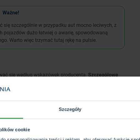
Ważne!
się szczególnie w przypadku aut mocno leciwych, z
h pojazdów dużo łatwiej o awarię, spowodowaną
go. Warto więc trzymać tutaj rękę na pulsie.
wać się według wskazówek producenta.
Szczegółowe
ji książce gwarancyjnej auta
. Trzeba jednak zaznaczyć,
serwisowych zależy również od sposobu eksploatacji
Szczegóły
leju powinna być wykonywana co:
 plików cookie
, które jeżdżą na długich dystansach
(co oznacza
do spersonalizowania treści i reklam, aby oferować funkcje sp