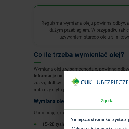
Regularna wymiana oleju powinna odbywać 
dużym przebiegiem. W przypadku takic
używaniem starego oleju silnikowe
Co ile trzeba wymieniać olej?
Wymiana oleju w samochodzie, powinna odby
informacje na ten temat znajdziesz w instrukc
że częstotliwość wykonywania tego typu prac 
auta czy stylu jazdy.
Wymiana oleju a przebieg auta
Zgoda
Uogólniając, można powiedzieć, że wymiana o
Niniejsza strona korzysta z
15-20 tysięcy kilometrów w przypadku aut
Wykorzystujemy pliki cookie 