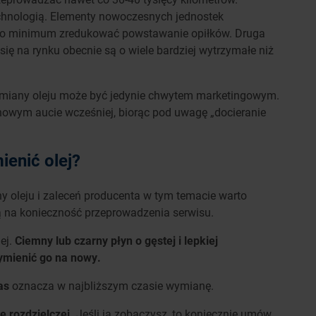
hnologią. Elementy nowoczesnych jednostek
do minimum zredukować powstawanie opiłków. Druga
ię na rynku obecnie są o wiele bardziej wytrzymałe niż
ymiany oleju może być jedynie chwytem marketingowym.
owym aucie wcześniej, biorąc pod uwagę „docieranie
ienić olej?
y oleju i zaleceń producenta w tym temacie warto
ą na konieczność przeprowadzenia serwisu.
ej.
Ciemny lub czarny płyn o gęstej i lepkiej
wymienić go na nowy.
as
oznacza w najbliższym czasie wymianę.
e rozdzielczej.
Jeśli ją zobaczysz, to koniecznie umów