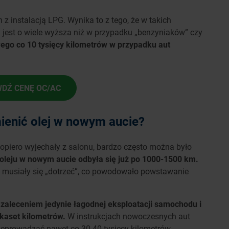
z instalacją LPG. Wynika to z tego, że w takich
jest o wiele wyższa niż w przypadku „benzyniaków” czy
ego co 10 tysięcy kilometrów w przypadku aut
DŹ CENĘ OC/AC
ienić olej w nowym aucie?
opiero wyjechały z salonu, bardzo często można było
oleju w nowym aucie odbyła się już po 1000-1500 km.
ka musiały się „dotrzeć”, co powodowało powstawanie
 zaleceniem jedynie łagodnej eksploatacji samochodu i
lkaset kilometrów.
W instrukcjach nowoczesnych aut
zeprowadzać nawet co 30-40 tysięcy kilometrów.