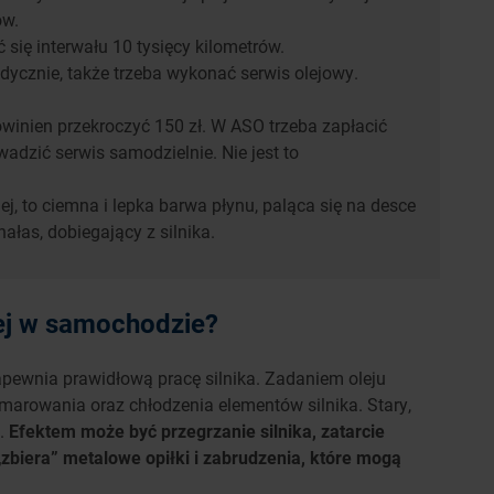
ów.
 się interwału 10 tysięcy kilometrów.
adycznie, także trzeba wykonać serwis olejowy.
winien przekroczyć 150 zł. W ASO trzeba zapłacić
adzić serwis samodzielnie. Nie jest to
ej, to ciemna i lepka barwa płynu, paląca się na desce
ałas, dobiegający z silnika.
ej w samochodzie?
apewnia prawidłową pracę silnika. Zadaniem oleju
marowania oraz chłodzenia elementów silnika. Stary,
a.
Efektem może być przegrzanie silnika, zatarcie
„zbiera” metalowe opiłki i zabrudzenia, które mogą