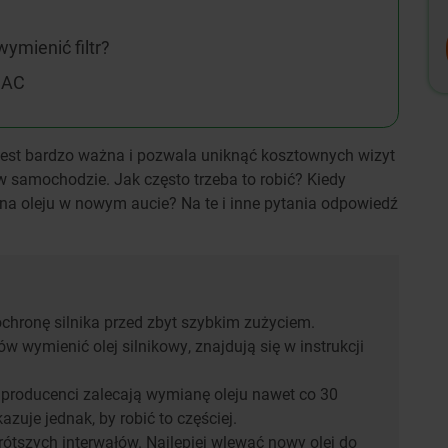
ymienić filtr?
 AC
est bardzo ważna i pozwala uniknąć kosztownych wizyt
w samochodzie. Jak często trzeba to robić? Kiedy
 oleju w nowym aucie? Na te i inne pytania odpowiedź
chronę silnika przed zbyt szybkim zużyciem.
ów wymienić olej silnikowy, znajdują się w instrukcji
producenci zalecają wymianę oleju nawet co 30
zuje jednak, by robić to częściej.
rótszych interwałów. Najlepiej wlewać nowy olej do