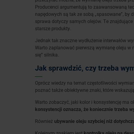
Producenci argumentują to zaawansowaną tec
napędowych są tak ze sobą „spasowane”, by 
sprawa dotyczy samych olejów. Te znajdujące s
starsze produkty.
Jednak tak znaczne wydłużenie interwałów w
Warto zaplanować pierwszą wymianę oleju w n
się” silnika.
Jak sprawdzić, czy trzeba wym
Oprócz wiedzy na temat częstotliwości wymian
poznać także obiektywne znaki, które wskazuj
Warto zobaczyć, jaki kolor i konsystencję ma ol
konsystencji oznacza, że koniecznie trzeba 
Również
ubywanie oleju szybciej niż dotychcz
Kolejnym znakiem jest
kontrolka oleju na desc