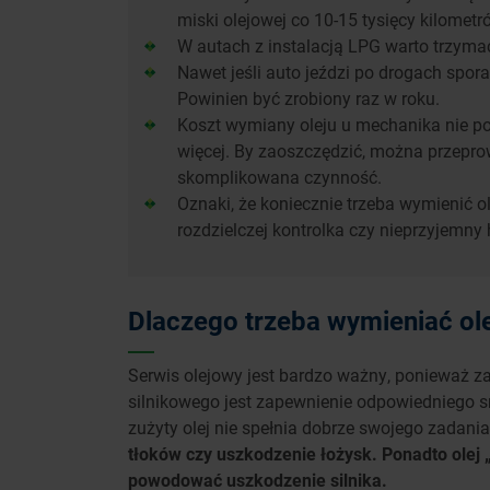
miski olejowej co 10-15 tysięcy kilometr
W autach z instalacją LPG warto trzymać
Nawet jeśli auto jeździ po drogach spor
Powinien być zrobiony raz w roku.
Koszt wymiany oleju u mechanika nie po
więcej. By zaoszczędzić, można przeprow
skomplikowana czynność.
Oznaki, że koniecznie trzeba wymienić ol
rozdzielczej kontrolka czy nieprzyjemny h
Dlaczego trzeba wymieniać ol
Serwis olejowy jest bardzo ważny, ponieważ z
silnikowego jest zapewnienie odpowiedniego s
zużyty olej nie spełnia dobrze swojego zadani
tłoków czy uszkodzenie łożysk. Ponadto olej 
powodować uszkodzenie silnika.