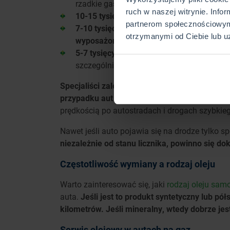
rzadkie gaszenie oraz uruchamianie silnika
ruch w naszej witrynie. Info
10-15 tysięcy kilometrów, jeśli samochód 
partnerom społecznościowym
7-10 tysięcy kilometrów, jeśli auto jeździ
otrzymanymi od Ciebie lub u
wyposażone w system start-stop
, a także
5-7 tysięcy kilometrów, jeśli auto wykor
szczególnie pojazdów z napędem 4x4), a 
Specjaliści zalecają, by wymiana oleju co 25 t
przypadku aut nowych, delikatnie eksploato
prędkością po autostradach i drogach szybkie
Nawet jeśli auto pojawia się na drodze tylko s
niezależnie od stanu licznika, powinno się d
Częstotliwość wymiany a rodzaj oleju
Warto zainteresować się, jaki
rodzaj oleju sa
auta.
Jeśli jest to produkt syntetyczny lub pół
kilometrów. Jeśli mineralny, wtedy dobrze jes
Serwis olejowy w autach na gaz