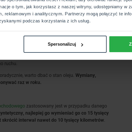
);
rmacje o tym, jak korzystasz z naszej witryny, udostępniamy w z
porusza się po krótkich trasach
;
, reklamowym i analitycznym. Partnerzy mogą połączyć te info
 często po mieście
, zwłaszcza zakorkowanym lub
jest
zyskanymi podczas korzystania z ich usług.
 gdy
styl jazdy kierowcy jest bardzo dynamiczny
;
zystywane jest w trudnych warunkach
(dotyczy
także
startujących w zawodach
.
Spersonalizuj
Z
ysięcy kilometrów i więcej odbywała się tylko w
wanych
, czyli takich, które często poruszają się ze stałą
go ruchu.
poradycznie, warto dbać o stan oleju.
Wymiany,
okonywać raz w roku.
mochodowego
zastosowany jest w przypadku danego
syntetyczny, najlepiej go wymieniać go co 15 tysięcy
t skrócić interwał nawet do 10 tysięcy kilometrów
.