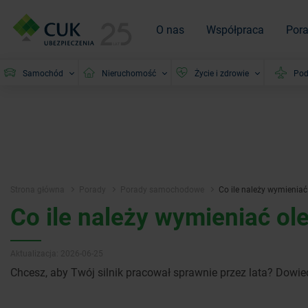
O nas
Współpraca
Por
Samochód
Nieruchomość
Życie i zdrowie
Pod
Strona główna
Porady
Porady samochodowe
Co ile należy wymienia
Co ile należy wymieniać ol
Aktualizacja: 2026-06-25
Chcesz, aby Twój silnik pracował sprawnie przez lata? Dowied