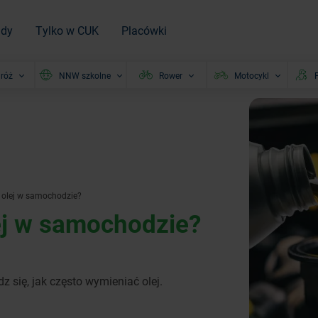
ady
Tylko w CUK
Placówki
róż
NNW szkolne
Rower
Motocykl
P
ć olej w samochodzie?
ej w samochodzie?
z się, jak często wymieniać olej.