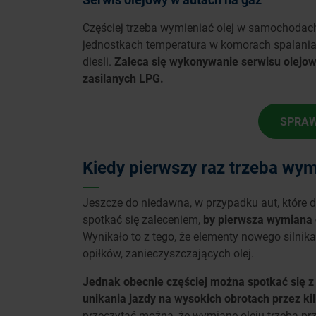
Częściej trzeba wymieniać olej w samochodach 
jednostkach temperatura w komorach spalania 
diesli.
Zaleca się wykonywanie serwisu olejow
zasilanych LPG.
SPRAW
Kiedy pierwszy raz trzeba wym
Jeszcze do niedawna, w przypadku aut, które d
spotkać się zaleceniem,
by pierwsza wymiana 
Wynikało to z tego, że elementy nowego silni
opiłków, zanieczyszczających olej.
Jednak obecnie częściej można spotkać się z
unikania jazdy na wysokich obrotach przez ki
przeczytać można, że wymianę oleju trzeba pr