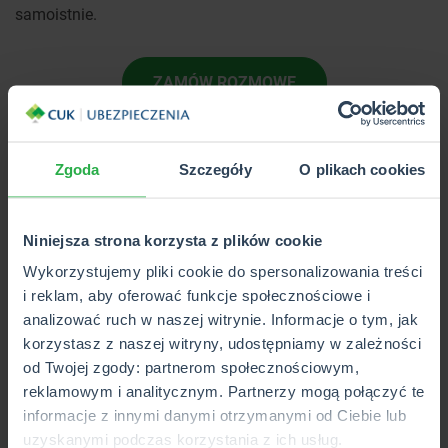
samoistnie.
ZAMÓW ROZMOWĘ
Z DORADCĄ
W niektórych przypadkach możesz
Zgoda
Szczegóły
O plikach cookies
zrezygnować z ubezpieczenia
Niniejsza strona korzysta z plików cookie
Niektóre banki umożliwiają rezygnację z
ubezpieczenia
Wykorzystujemy pliki cookie do spersonalizowania treści
kredytu hipotecznego
, choć taka sytuacja zdarza się
i reklam, aby oferować funkcje społecznościowe i
bardzo rzadko. Informacja o tym czy jest to możliwe,
analizować ruch w naszej witrynie. Informacje o tym, jak
będzie zawarta w umowie. Również tu należy szukać
korzystasz z naszej witryny, udostępniamy w zależności
informacji o tym, czy rezygnując z
ubezpieczenia kredytu
,
od Twojej zgody: partnerom społecznościowym,
zostaną zwrócone składki za okres niewykorzystanej
reklamowym i analitycznym. Partnerzy mogą połączyć te
ochrony. Niektóre banki stosują częściowy lub całościowy
informacje z innymi danymi otrzymanymi od Ciebie lub
zwrot. Za każdym razem przed podpisaniem umowy trzeba
uzyskanymi podczas korzystania z ich usług.
sprawdzić jej warunki i zorientować się, czy rezygnacja z