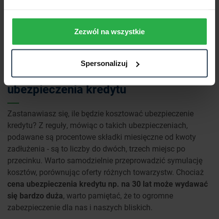
ubezpieczenia wiąże się ze zwrotem pieniędzy.
Zezwól na wszystkie
ZNAJDŹ NASZĄ PLACÓWKĘ
Spersonalizuj
Warto zrobić symulację kosztów
ubezpieczenia kredytu
Zastanawiasz się, ile będzie kosztować ubezpieczenie
kredytu? Z reguły, mówiąc o takich ubezpieczeniach,
podawane są procentowe składki miesięczne od kwoty
zadłużenia - są to liczby do dwóch, trzech miejsc po
przecinku. Warto samodzielnie przeprowadzić symulację
kosztów, porównując oferty różnych towarzystw. Chociaż
cena ubezpieczenia kredytu np. na 30 lat może wydawać
się bardzo duża
, warto pamiętać, że to ogromne
zabezpieczenie dla nas i naszych bliskich.