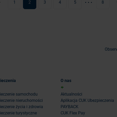
1
2
3
4
5
8
oprzednia
Obserw
ieczenia
O nas
ieczenie samochodu
Aktualności
ieczenie nieruchomości
Aplikacja CUK Ubezpieczenia
eczenie życia i zdrowia
PAYBACK
eczenie turystyczne
CUK Flex Pay