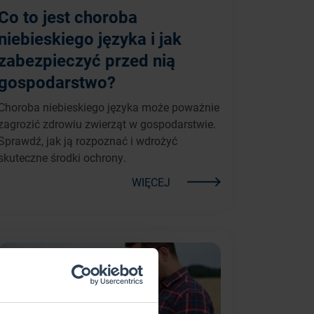
Co to jest choroba
niebieskiego języka i jak
zabezpieczyć przed nią
gospodarstwo?
Choroba niebieskiego języka może poważnie
zagrozić zdrowiu zwierząt w gospodarstwie.
Sprawdź, jak ją rozpoznać i wdrożyć
skuteczne środki ochrony.
WIĘCEJ