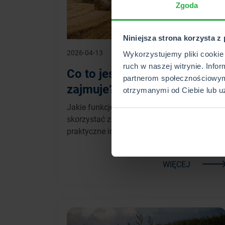
Zgoda
Niniejsza strona korzysta z
2026-04-13
Wykorzystujemy pliki cookie 
ruch w naszej witrynie. Info
Co to jest ARiMR i czym się
partnerom społecznościowym
zajmuje?
otrzymanymi od Ciebie lub u
Jakie funkcje pełni ARiMR i jak możesz
skorzystać z jej wsparcia? Zdobądź
praktyczne informacje na temat tej instytucji
WIĘCEJ