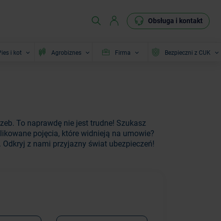
Obsługa i kontakt
ies i kot
Agrobiznes
Firma
Bezpieczni z CUK
zeb. To naprawdę nie jest trudne! Szukasz
ikowane pojęcia, które widnieją na umowie?
. Odkryj z nami przyjazny świat ubezpieczeń!