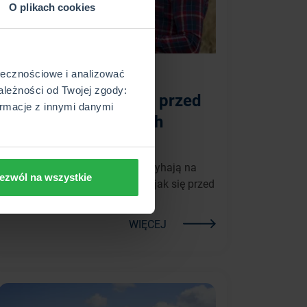
O plikach cookies
2026-04-13
ołecznościowe i analizować
ależności od Twojej zgody:
Jak zabezpieczyć się przed
rmacje z innymi danymi
szkodami w uprawach
rolnych?
Wyjaśniamy, jakie zagrożenia czyhają na
ezwól na wszystkie
Twoje uprawy i podpowiadamy, jak się przed
nimi zabezpieczyć.
WIĘCEJ