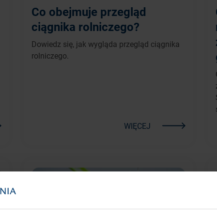
Co obejmuje przegląd
ciągnika rolniczego?
Dowiedz się, jak wygląda przegląd ciągnika
rolniczego.
WIĘCEJ