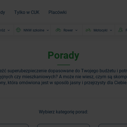
ady
Tylko w CUK
Placówki
róż
NNW szkolne
Rower
Motocykl
P
Porady
leźć superubezpieczenie dopasowane do Twojego budżetu i potr
yjnych czy mieszkaniowych? A może nie wiesz, czym są skompl
ny, która omówiona jest w sposób jasny i przejrzysty dla Ciebie
Wybierz kategorię porad: