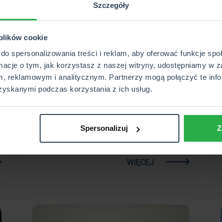
Szczegóły
 plików cookie
2026-04-13
do spersonalizowania treści i reklam, aby oferować funkcje sp
rmacje o tym, jak korzystasz z naszej witryny, udostępniamy w z
Jakie są dopłaty dla
, reklamowym i analitycznym. Partnerzy mogą połączyć te info
rolników?
zyskanymi podczas korzystania z ich usług.
Wyjaśniamy, jakie rodzaje dopłat przysługują
rolnikom w Polsce.
!
Spersonalizuj
Z
WIĘCEJ