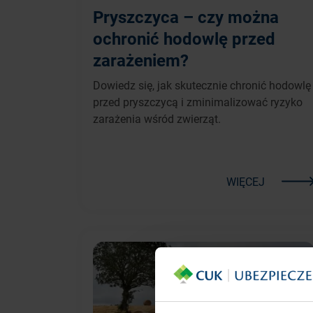
Pryszczyca – czy można
ochronić hodowlę przed
zarażeniem?
Dowiedz się, jak skutecznie chronić hodowlę
przed pryszczycą i zminimalizować ryzyko
zarażenia wśród zwierząt.
WIĘCEJ