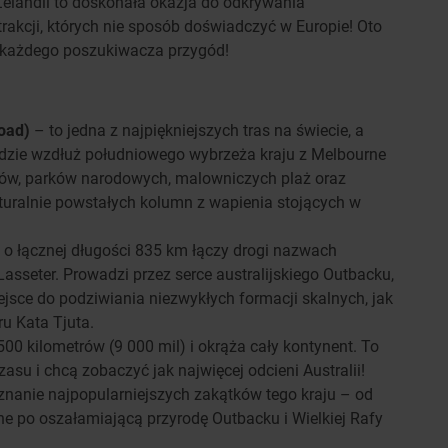
elandii to doskonała okazja do odkrywania
trakcji, których nie sposób doświadczyć w Europie! Oto
ą każdego poszukiwacza przygód!
oad)
– to jedna z najpiękniejszych tras na świecie, a
iedzie wzdłuż południowego wybrzeża kraju z Melbourne
fów, parków narodowych, malowniczych plaż oraz
uralnie powstałych kolumn z wapienia stojących w
 o łącznej długości 835 km łączy drogi nazwach
i Lasseter. Prowadzi przez serce australijskiego Outbacku,
iejsce do podziwiania niezwykłych formacji skalnych, jak
u Kata Tjuta.
00 kilometrów (9 000 mil) i okrąża cały kontynent. To
zasu i chcą zobaczyć jak najwięcej odcieni Australii!
znanie najpopularniejszych zakątków tego kraju – od
ne po oszałamiającą przyrodę Outbacku i Wielkiej Rafy