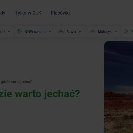
ady
Tylko w CUK
Placówki
róż
NNW szkolne
Rower
Motocykl
P
gdzie warto jechać?
ie warto jechać?