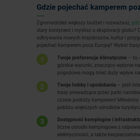
Gdzie pojechać kamperem po
Zgromadziłeś większy budżet i rozważasz,
gdz
stary kontynent i myślisz o eksploracji globu?
odkrywania nowych krajobrazów, kultur i przyg
pojechać kamperem poza Europę? Wybór trasy 
Twoje preferencje klimatyczne
– to,
1
górskie warunki, znacząco wpłynie na
pogodowe mogą mieć duży wpływ na 
Twoje hobby i upodobania
– jeśli in
2
trasy prowadzące przez parki narodo
czasie podróży kamperem! Miłośnicy h
pobliżu większych ośrodków turystycz
Dostępność kempingów i infrastruk
3
liczne ośrodki kempingowe z odpowie
elektryczności, a także bezpieczeństw