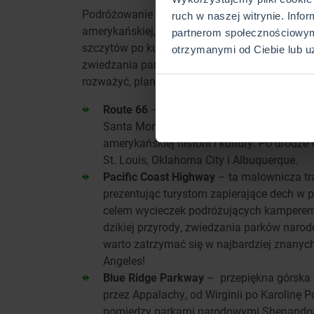
Podróżowanie kamperem przez USA to nie tylko
ruch w naszej witrynie. Info
amerykańskiej, ale także okazja do bliskiego 
partnerom społecznościowym
szczytów po kultowe plaże zachodniego wybrz
otrzymanymi od Ciebie lub u
zwiedzania parków narodowych i unikatowych re
rozważyć, planując wyprawę kamperem po US
Route 66
– kultowa, historyczna trasa pr
Santa Monica. Wyprawa tą drogą to prawd
amerykańskiej historii i kultury. Po drodz
St. Louis, Oklahoma City i Albuquerque.
Pacific Coast Highway
– ta malownicza tr
prezentując turystom zapierające dech w 
celem wycieczek podróżujących kamperem
dzikiej przyrody, zwiedzania parków narod
warto zatrzymać się w najbardziej znanych
Angeles!
Blue Ridge Parkway
– przepiękna górska
przez Appalachy, od Wirginii po Karolinę 
pomiędzy parkami narodowymi Shenandoah