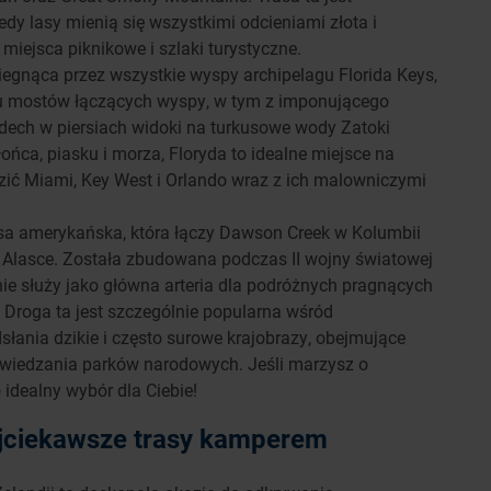
edy lasy mienią się wszystkimi odcieniami złota i
 miejsca piknikowe i szlaki turystyczne.
iegnąca przez wszystkie wyspy archipelagu Florida Keys,
elu mostów łączących wyspy, w tym z imponującego
e dech w piersiach widoki na turkusowe wody Zatoki
łońca, piasku i morza, Floryda to idealne miejsce na
zić Miami, Key West i Orlando wraz z ich malowniczymi
sa amerykańska, która łączy Dawson Creek w Kolumbii
a Alasce. Została zbudowana podczas II wojny światowej
ie służy jako główna arteria dla podróżnych pragnących
 Droga ta jest szczególnie popularna wśród
łania dzikie i często surowe krajobrazy, obejmujące
ć zwiedzania parków narodowych. Jeśli marzysz o
 idealny wybór dla Ciebie!
najciekawsze trasy kamperem