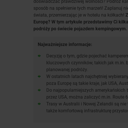
doświadczać prawdziwej wolności? Podróż kam
sposób na spełnienie tych marzeń! Zaplanuj ni
świata, przemierzając je w hotelu na kółkach!
Z
Europę? W tym artykule przedstawimy Ci kilk
podróży po świecie pojazdem kempingowym.
Najważniejsze informacje:
Decyzję o tym, gdzie pojechać kampere
kluczowych czynników, takich jak m.in. 
planowanej podróży.
W ostatnich latach najchętniej wybiera
poza Europę są takie kraje, jak USA, Aus
Do najpopularniejszych amerykańskich 
przez USA, można zaliczyć m.in. Route 6
Trasy w Australii i Nowej Zelandii są ni
także komfortową infrastrukturę przys