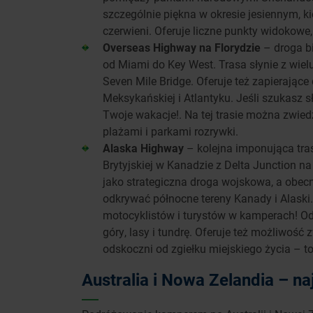
szczególnie piękna w okresie jesiennym, ki
czerwieni. Oferuje liczne punkty widokowe,
Overseas Highway na Florydzie
– droga b
od Miami do Key West. Trasa słynie z wi
Seven Mile Bridge. Oferuje też zapierając
Meksykańskiej i Atlantyku. Jeśli szukasz s
Twoje wakacje!. Na tej trasie można zwied
plażami i parkami rozrywki.
Alaska Highway
– kolejna imponująca tra
Brytyjskiej w Kanadzie z Delta Junction n
jako strategiczna droga wojskowa, a obecn
odkrywać północne tereny Kanady i Alaski.
motocyklistów i turystów w kamperach! Ods
góry, lasy i tundrę. Oferuje też możliwoś
odskoczni od zgiełku miejskiego życia – to
Australia i Nowa Zelandia – 