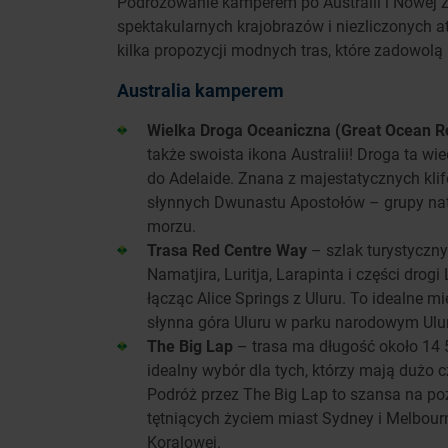
Podróżowanie kamperem po Australii i Nowej Z
spektakularnych krajobrazów i niezliczonych a
kilka propozycji modnych tras, które zadowol
Australia kamperem
Wielka Droga Oceaniczna (Great Ocean R
także swoista ikona Australii! Droga ta w
do Adelaide. Znana z majestatycznych kli
słynnych Dwunastu Apostołów – grupy nat
morzu.
Trasa Red Centre Way
– szlak turystyczny
Namatjira, Luritja, Larapinta i części drog
łącząc Alice Springs z Uluru. To idealne m
słynna góra Uluru w parku narodowym Ulur
The Big Lap
– trasa ma długość około 14 5
idealny wybór dla tych, którzy mają dużo c
Podróż przez The Big Lap to szansa na po
tętniących życiem miast Sydney i Melbour
Koralowej.