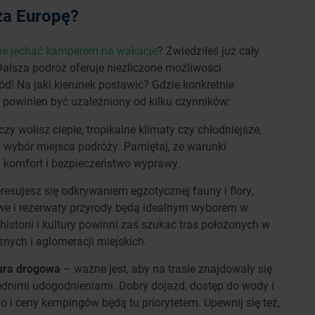
za Europę?
ie jechać kamperem na wakacje
? Zwiedziłeś już cały
 Dalsza podróż oferuje niezliczone możliwości
ód! Na jaki kierunek postawić? Gdzie konkretnie
powinien być uzależniony od kilku czynników:
 czy wolisz ciepłe, tropikalne klimaty czy chłodniejsze,
 wybór miejsca podróży. Pamiętaj, że warunki
komfort i bezpieczeństwo wyprawy.
teresujesz się odkrywaniem egzotycznej fauny i flory,
we i rezerwaty przyrody będą idealnym wyborem w
istorii i kultury powinni zaś szukać tras położonych w
nych i aglomeracji miejskich.
tura drogowa
– ważne jest, aby na trasie znajdowały się
dnimi udogodnieniami. Dobry dojazd, dostęp do wody i
o i ceny kempingów będą tu priorytetem. Upewnij się też,