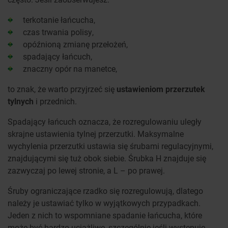
terkotanie łańcucha,
czas trwania polisy,
opóźnioną zmianę przełożeń,
spadający łańcuch,
znaczny opór na manetce,
to znak, że warto przyjrzeć się
ustawieniom przerzutek
tylnych
i przednich.
Spadający łańcuch oznacza, że rozregulowaniu uległy
skrajne ustawienia tylnej przerzutki. Maksymalne
wychylenia przerzutki ustawia się śrubami regulacyjnymi,
znajdującymi się tuż obok siebie. Śrubka H znajduje się
zazwyczaj po lewej stronie, a L – po prawej.
Śruby ograniczające rzadko się rozregulowują, dlatego
należy je ustawiać tylko w wyjątkowych przypadkach.
Jeden z nich to wspomniane spadanie łańcucha, które
może być bardzo uciążliwe, szczególnie jeśli występuje