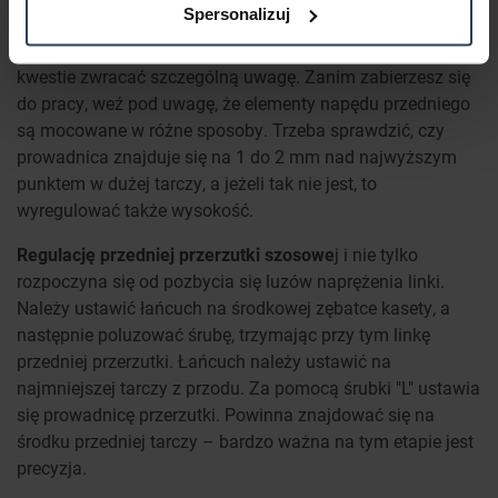
jeśli chodzi o zmieniarkę.
Spersonalizuj
Sprawdź,
jak wyregulować przednią przerzutkę
i na jakie
kwestie zwracać szczególną uwagę. Zanim zabierzesz się
do pracy, weź pod uwagę, że elementy napędu przedniego
są mocowane w różne sposoby. Trzeba sprawdzić, czy
prowadnica znajduje się na 1 do 2 mm nad najwyższym
punktem w dużej tarczy, a jeżeli tak nie jest, to
wyregulować także wysokość.
Regulację przedniej przerzutki szosowe
j i nie tylko
rozpoczyna się od pozbycia się luzów naprężenia linki.
Należy ustawić łańcuch na środkowej zębatce kasety, a
następnie poluzować śrubę, trzymając przy tym linkę
przedniej przerzutki. Łańcuch należy ustawić na
najmniejszej tarczy z przodu. Za pomocą śrubki "L" ustawia
się prowadnicę przerzutki. Powinna znajdować się na
środku przedniej tarczy – bardzo ważna na tym etapie jest
precyzja.