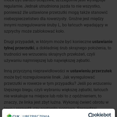
regularnie. Jednak utrudniona jazda to nie wszystko,
ponieważ źle ustawione przerzutki mogą także stanowić
niebezpieczeństwo dla rowerzysty. Groźne jest między
innymi rozregulowanie śruby L, bo łańcuch wpadający w
szprychy może zablokować koło.
Drugi przypadek, w którym może być konieczne
ustawianie
tylnej przerzutki
, a dokładniej śrub skrajnego położenia, to
trudności we wrzuceniu skrajnych przełożeń, czyli
używaniu najmniejszej lub największej zębatki.
Inną przyczyną nieprawidłowości w
ustawieniu przerzutek
może być rozregulowanie linek. Jak wyregulować
przerzutki w rowerze w tym przypadku? Jeśli po wrzuceniu
lżejszego biegu, czyli wybraniu większej zębatki, łańcuch
nie wskakuje na miejsce lub robi to z opóźnieniem, to
znaczy, że linka jest zbyt luźna. Wykonaj ćwierć obrotu w
lewo i sprawdź, czy nastąpiła poprawa. Sprawdzaj
ustawienie na różnych biegach. Śrubą baryłkową obracaj