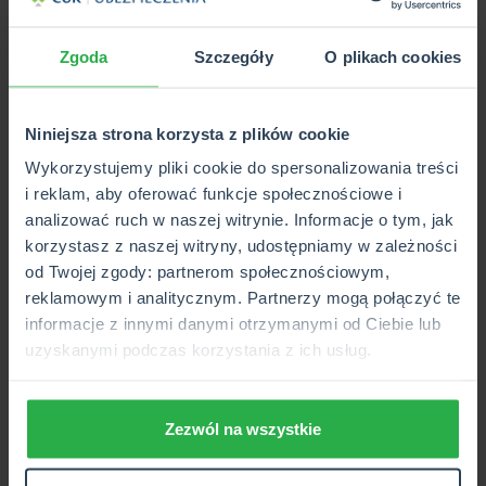
do momentu, w którym zmiana będzie następowała po
jednym kliknięciu.
Zgoda
Szczegóły
O plikach cookies
Zobacz też, jak
wyregulować przerzutki przednie w
rowerze górskim
, szosowym i innych.
Niniejsza strona korzysta z plików cookie
Wykorzystujemy pliki cookie do spersonalizowania treści
ZAMÓW ROZMOWĘ
i reklam, aby oferować funkcje społecznościowe i
Z DORADCĄ
analizować ruch w naszej witrynie. Informacje o tym, jak
korzystasz z naszej witryny, udostępniamy w zależności
od Twojej zgody: partnerom społecznościowym,
Regulacja przedniej przerzutki
reklamowym i analitycznym. Partnerzy mogą połączyć te
informacje z innymi danymi otrzymanymi od Ciebie lub
Przede wszystkim trzeba zwrócić uwagę, że
regulacja
uzyskanymi podczas korzystania z ich usług.
przedniej przerzutki Shimano
(takie są spotykane w
większości rowerów) wygląda nieco inaczej niż ustawienie
napędu tylnego. Zębatki znajdujące się z przodu pełnią
Zezwól na wszystkie
nieco inną funkcję niż tylne. Choć jest ich mniej, to ich
serwisowanie wymaga nieco więcej precyzji, szczególnie