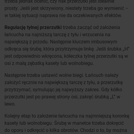
trzeba jednak ocenić, czy hak przerzutki jest idealnie
prosty. Jeśli jest skrzywiony, niestety trzeba go wymienić –
w takiej sytuacji naprawa nie da oczekiwanych efektów.
Regulację tylnej przerzutki
trzeba zacząć od założenia
łańcucha na najniższą tarczę z tyłu i wrzucenia na
największą z przodu. Następnie kluczem imbusowym
odkręca się śrubę, która przytrzymuje linkę. Jeśli śrubka „H”
jest odpowiednio wkręcona, kółeczka tylnej przerzutki są w
osi z małą zębatką kasety lub wolnobiegu.
Następnie trzeba ustawić wolne biegi. Łańcuch należy
założyć ręcznie na największą tarczę z tyłu, a przerzutkę
przytrzymać, symulując jej najwyższy zakres. Gdy kółko
przerzutki jest po prawej strony osi, zakręć śrubką „L” w
lewo.
Kolejny etap to założenie łańcucha na najmniejszą koronkę
kasety lub wolnobiegu. Śrubę w manetce trzeba dokręcić
do oporu i odkręcić o kilka obrotów. Chodzi o to, by można