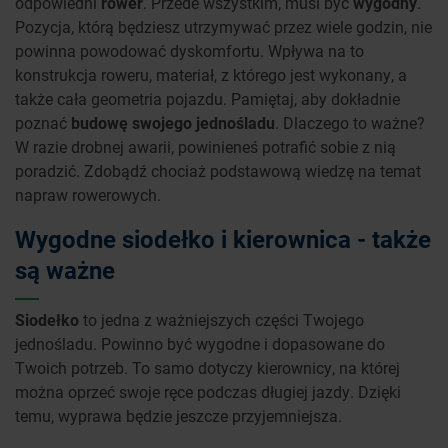
odpowiedni
rower
. Przede wszystkim, musi być
wygodny
.
Pozycja, którą będziesz utrzymywać przez wiele godzin, nie
powinna powodować dyskomfortu. Wpływa na to
konstrukcja roweru, materiał, z którego jest wykonany, a
także cała geometria pojazdu. Pamiętaj, aby dokładnie
poznać
budowę swojego jednośladu
. Dlaczego to ważne?
W razie drobnej awarii, powinieneś potrafić sobie z nią
poradzić. Zdobądź chociaż podstawową wiedzę na temat
napraw rowerowych.
Wygodne siodełko i kierownica - także
są ważne
Siodełko
to jedna z ważniejszych części Twojego
jednośladu. Powinno być wygodne i dopasowane do
Twoich potrzeb. To samo dotyczy kierownicy, na której
można oprzeć swoje ręce podczas długiej jazdy. Dzięki
temu, wyprawa będzie jeszcze przyjemniejsza.