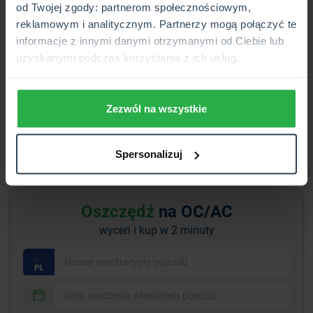
od Twojej zgody: partnerom społecznościowym,
Kup ubezpieczenie w naszej
porównywarce
, na
infolinii
lub
reklamowym i analitycznym. Partnerzy mogą połączyć te
w
placówce CUK Ubezpieczenia
.
informacje z innymi danymi otrzymanymi od Ciebie lub
uzyskanymi podczas korzystania z ich usług.
Oceń artykuł
5.00
(3)
Zezwól na wszystkie
WIARYGODNE ŹRÓDŁO INFORMACJI
Spersonalizuj
Oszczędź
na OC/AC
wyceń i kup w 2 minuty