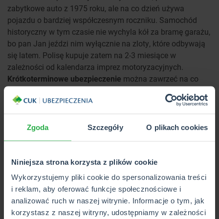
zabytkowe auto z 1975 roku, ale na co dzień używa
pojazdu o bardziej współczesnym roczniku. Samochód
historyczny w tym czasie nie wychyla kół za bramę garażu,
bo pan Jan jeździ nim wyłącznie na zloty, które odbywają
się latem. Polisę kupuje zatem na 2-3 miesiące w
zależności od kalendarza imprez motoryzacyjnych.
Krótkoterminowe ubezpieczenie
można zawrzeć na co
najmniej 30 dni. Polisa samochodu historycznego nie
przedłuża się automatycznie, więc jeśli będziesz chciał
kontynuować ochronę, wystarczy zgłosić taki zamiar przed
jej zakończeniem.
Zgoda
Szczegóły
O plikach cookies
ZNAJDŹ NASZĄ PLACÓWKĘ
Niniejsza strona korzysta z plików cookie
Wykorzystujemy pliki cookie do spersonalizowania treści
Masz pojazd historyczny? Nie masz
i reklam, aby oferować funkcje społecznościowe i
analizować ruch w naszej witrynie. Informacje o tym, jak
OC?
korzystasz z naszej witryny, udostępniamy w zależności