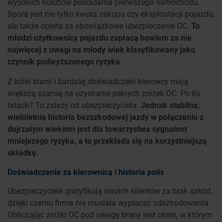
wysokich kosztów posiadania pierwszego samochodu.
Spora jest nie tylko kwota zakupu czy eksploatacji pojazdu,
ale także opłata za obowiązkowe ubezpieczenie OC.
To
młodzi użytkownicy pojazdu zapłacą bowiem za nie
najwięcej z uwagi na młody wiek klasyfikowany jako
czynnik podwyższonego ryzyka.
Z kolei starsi i bardziej doświadczeni kierowcy mają
większą szansę na uzyskanie pełnych zniżek OC. Po ilu
latach? To zależy od ubezpieczyciela.
Jednak stabilna,
wieloletnia historia bezszkodowej jazdy w połączeniu z
dojrzałym wiekiem jest dla towarzystwa sygnałem
mniejszego ryzyka, a to przekłada się na korzystniejszą
składkę.
Doświadczenie za kierownicą i historia polis
Ubezpieczyciele gratyfikują swoich klientów za brak szkód,
dzięki czemu firma nie musiała wypłacać odszkodowania.
Obliczając zniżki OC pod uwagę brany jest okres, w którym