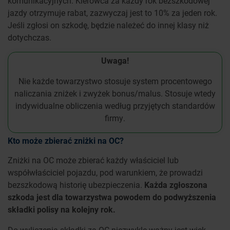
komunikacyjnych. Kierowca za każdy rok bezszkodowej
jazdy otrzymuje rabat, zazwyczaj jest to 10% za jeden rok.
Jeśli zgłosi on szkodę, będzie należeć do innej klasy niż
dotychczas.
Uwaga!
Nie każde towarzystwo stosuje system procentowego
naliczania zniżek i zwyżek bonus/malus. Stosuje wtedy
indywidualne obliczenia według przyjętych standardów
firmy.
Kto może zbierać zniżki na OC?
Zniżki na OC może zbierać każdy właściciel lub
współwłaściciel pojazdu, pod warunkiem, że prowadzi
bezszkodową historię ubezpieczenia.
Każda zgłoszona
szkoda jest dla towarzystwa powodem do podwyższenia
składki polisy na kolejny rok.
Do wyliczenia składki za OC niezwykle ważny jest wiek.