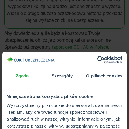
wypadków i kolizji na drodze, jest ono znacznie wyższe.
Właśnie dlatego dłuższa bezszkodowa historia przekłada
się na wyższe zniżki na ubezpieczenie.
Aby dowiedzieć się, ile będzie kosztować Twoje
ubezpieczenie, oblicz je z pomocą kalkulatora online.
Sprawdź też przydatny
raport cen OC i AC w Polsce
.
SPRAWDŹ CENĘ OC/AC
Zgoda
Szczegóły
O plikach cookies
Miejsce zamieszkania, rodzaj pojazdu i inne czynniki
taryfikacyjne
Niniejsza strona korzysta z plików cookie
Na poziom zniżek wpływają również czynniki niezwiązane
Wykorzystujemy pliki cookie do spersonalizowania treści
bezpośrednio z historią szkód. Jednym z nich jest
miejsce
i reklam, aby oferować funkcje społecznościowe i
zamieszkania
. W dużych miastach, gdzie ruch jest
analizować ruch w naszej witrynie. Informacje o tym, jak
intensywniejszy, a liczba kolizji wyższa, składki są
korzystasz z naszej witryny, udostępniamy w zależności
zazwyczaj droższe niż w mniejszych miejscowościach.