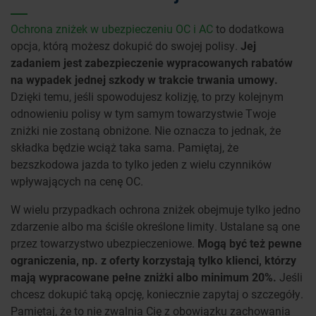
Ochrona zniżek w ubezpieczeniu OC i AC
to dodatkowa
opcja, którą możesz dokupić do swojej polisy.
Jej
zadaniem jest zabezpieczenie wypracowanych rabatów
na wypadek jednej szkody w trakcie trwania umowy.
Dzięki temu, jeśli spowodujesz kolizję, to przy kolejnym
odnowieniu polisy w tym samym towarzystwie Twoje
zniżki nie zostaną obniżone. Nie oznacza to jednak, że
składka będzie wciąż taka sama. Pamiętaj, że
bezszkodowa jazda to tylko jeden z wielu czynników
wpływających na cenę OC.
W wielu przypadkach ochrona zniżek obejmuje tylko jedno
zdarzenie albo ma ściśle określone limity. Ustalane są one
przez towarzystwo ubezpieczeniowe.
Mogą być też pewne
ograniczenia, np. z oferty korzystają tylko klienci, którzy
mają wypracowane pełne zniżki albo minimum 20%.
Jeśli
chcesz dokupić taką opcję, koniecznie zapytaj o szczegóły.
Pamiętaj, że to nie zwalnia Cię z obowiązku zachowania