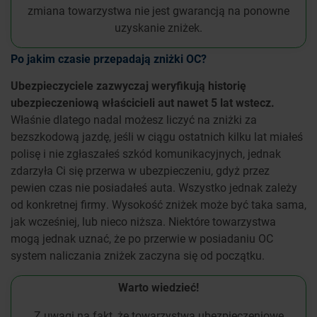
zmiana towarzystwa nie jest gwarancją na ponowne
uzyskanie zniżek.
Po jakim czasie przepadają zniżki OC?
Ubezpieczyciele zazwyczaj weryfikują historię
ubezpieczeniową właścicieli aut nawet 5 lat wstecz.
Właśnie dlatego nadal możesz liczyć na zniżki za
bezszkodową jazdę, jeśli w ciągu ostatnich kilku lat miałeś
polisę i nie zgłaszałeś szkód komunikacyjnych, jednak
zdarzyła Ci się przerwa w ubezpieczeniu, gdyż przez
pewien czas nie posiadałeś auta. Wszystko jednak zależy
od konkretnej firmy. Wysokość zniżek może być taka sama,
jak wcześniej, lub nieco niższa. Niektóre towarzystwa
mogą jednak uznać, że po przerwie w posiadaniu OC
system naliczania zniżek zaczyna się od początku.
Warto wiedzieć!
Z uwagi na fakt, że towarzystwa ubezpieczeniowe