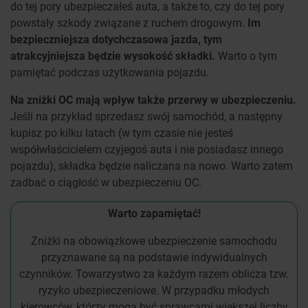
do tej pory ubezpieczałeś auta, a także to, czy do tej pory
powstały szkody związane z ruchem drogowym.
Im
bezpieczniejsza dotychczasowa jazda, tym
atrakcyjniejsza będzie wysokość składki.
Warto o tym
pamiętać podczas użytkowania pojazdu.
Na zniżki OC mają wpływ także przerwy w ubezpieczeniu.
Jeśli na przykład sprzedasz swój samochód, a następny
kupisz po kilku latach (w tym czasie nie jesteś
współwłaścicielem czyjegoś auta i nie posiadasz innego
pojazdu), składka będzie naliczana na nowo. Warto zatem
zadbać o ciągłość w ubezpieczeniu OC.
Warto zapamiętać!
Zniżki na obowiązkowe ubezpieczenie samochodu
przyznawane są na podstawie indywidualnych
czynników. Towarzystwo za każdym razem oblicza tzw.
ryzyko ubezpieczeniowe. W przypadku młodych
kierowców, którzy mogą być sprawcami większej liczby