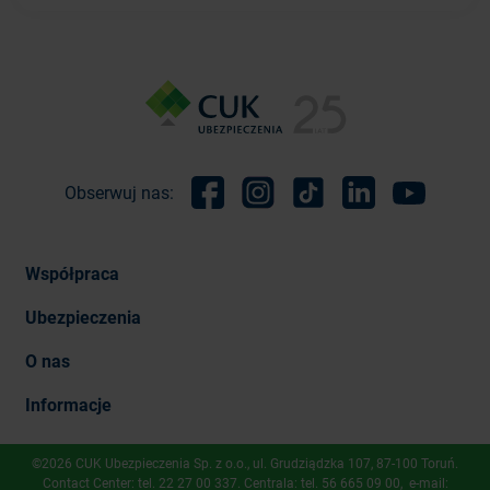
Obserwuj nas:
Facebook
Instagram
TikTok
Linkedin
Youtube
Współpraca
Ubezpieczenia
O nas
Informacje
©2026 CUK Ubezpieczenia Sp. z o.o., ​ul. Grudziądzka 107, 87-100 Toruń.
Contact Center: tel.
22 27 00 337
. Centrala: tel.
56 665 09 00
, e-mail: