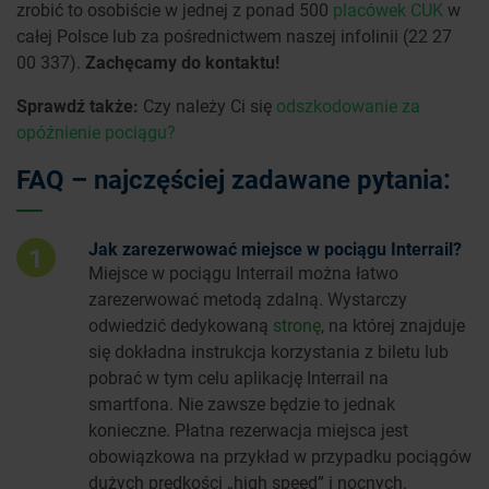
zrobić to osobiście w jednej z ponad 500
placówek CUK
w
całej Polsce lub za pośrednictwem naszej infolinii (22 27
00 337).
Zachęcamy do kontaktu!
Sprawdź także:
Czy należy Ci się
odszkodowanie za
opóźnienie pociągu?
FAQ – najczęściej zadawane pytania:
Jak zarezerwować miejsce w pociągu Interrail?
1
Miejsce w pociągu Interrail można łatwo
zarezerwować metodą zdalną. Wystarczy
odwiedzić dedykowaną
stronę
, na której znajduje
się dokładna instrukcja korzystania z biletu lub
pobrać w tym celu aplikację Interrail na
smartfona. Nie zawsze będzie to jednak
konieczne. Płatna rezerwacja miejsca jest
obowiązkowa na przykład w przypadku pociągów
dużych prędkości „high speed” i nocnych.