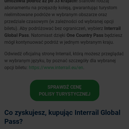
umożliwia podróż aż po 33 krajach!
Stanowi rodzaj
abonamentu na przejazdy koleją, gwarantując turystom
nielimitowane podróże w wybranym obszarze oraz
przedziale czasowym (w zależności od wybranej opcji
biletu). Aby podróżować bez ograniczeń, wybierz
Interrail
Global Pass
. Natomiast dzięki
One Country Pass
będziesz
mógł kontynuować podróż w jednym wybranym kraju.
Odwiedź oficjalną stronę Interrail, którą możesz przeglądać
w wybranym języku, by poznać szczegóły dla wybranej
opcji biletu:
https://www.interrail.eu/en
.
SPRAWDŹ CENĘ
POLISY TURYSTYCZNEJ
Co zyskujesz, kupując Interrail Global
Pass?