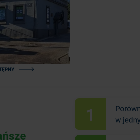
TĘPNY
1
Porówn
w jedn
ańsze