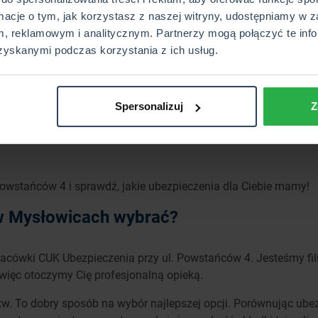
rmacje o tym, jak korzystasz z naszej witryny, udostępniamy w z
, reklamowym i analitycznym. Partnerzy mogą połączyć te info
Wyślij
zyskanymi podczas korzystania z ich usług.
Spersonalizuj
Z
Powstańców 4 i sprawdź, jakie ubezpieczenia dla Ciebie mamy!
 w Mysłowicach wybrać?
 placówki CUK Ubezpieczenia przy ul. Powstańców 4. Jesteśmy fil
więc otoczymy Cię profesjonalną opieką.
w. To dobry sposób na wybór najlepszej opcji. Porównując ube