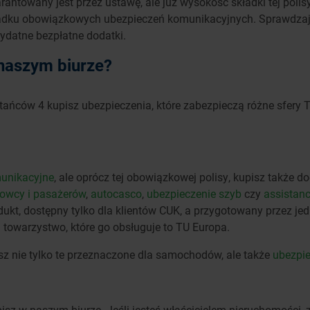
rantowany jest przez ustawę, ale już wysokość składki tej poli
ypadku obowiązkowych ubezpieczeń komunikacyjnych. Sprawdzają
datne bezpłatne dodatki.
 naszym biurze?
ńców 4 kupisz ubezpieczenia, które zabezpieczą różne sfery T
unikacyjne
, ale oprócz tej obowiązkowej polisy, kupisz także 
rowcy i pasażerów
,
autocasco
,
ubezpieczenie szyb
czy
assistan
dukt, dostępny tylko dla klientów CUK, a przygotowany przez je
a towarzystwo, które go obsługuje to TU Europa.
z nie tylko te przeznaczone dla samochodów, ale także
ubezpi
pisz w naszym biurze. Jeśli jesteś właścicielem nieruchomości