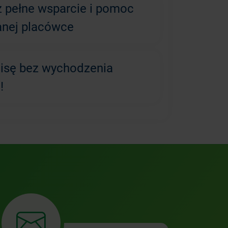
z pełne wsparcie i pomoc
anej placówce
lisę bez wychodzenia
!