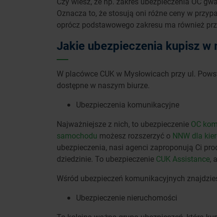
Czy wiesz, że np. zakres ubezpieczenia OC gwa
Oznacza to, że stosują oni różne ceny w prz
oprócz podstawowego zakresu ma również przy
Jakie ubezpieczenia kupisz w
W placówce CUK w Mysłowicach przy ul. Powsta
dostępne w naszym biurze.
Ubezpieczenia komunikacyjne
Najważniejsze z nich, to ubezpieczenie
OC kom
samochodu
możesz rozszerzyć o
NNW dla kie
ubezpieczenia, nasi agenci zaproponują Ci pro
dziedzinie. To ubezpieczenie
CUK Assistance
, 
Wśród ubezpieczeń komunikacyjnych znajdzies
Ubezpieczenie nieruchomości
To kolejna ważna grupa ubezpieczeń, którą ku