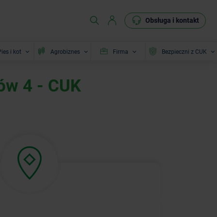
Obsługa i kontakt
ies i kot
Agrobiznes
Firma
Bezpieczni z CUK
ów 4 - CUK