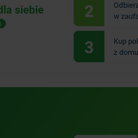
2
Odbier
la siebie
w zauf
Ę
3
Kup po
z domu