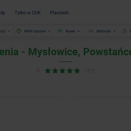
ady
Tylko w CUK
Placówki
róż
NNW szkolne
Rower
Motocykl
P
enia - Mysłowice, Powstańc
5
(11)