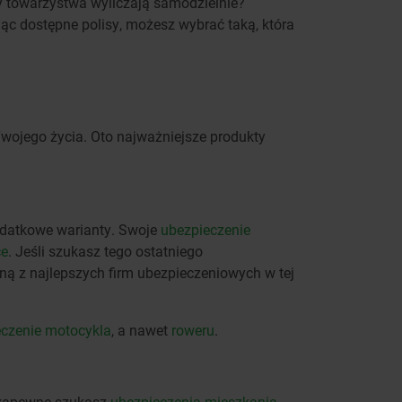
sy towarzystwa wyliczają samodzielnie?
c dostępne polisy, możesz wybrać taką, która
wojego życia. Oto najważniejsze produkty
dodatkowe warianty. Swoje
ubezpieczenie
ce
. Jeśli szukasz tego ostatniego
dną z najlepszych firm ubezpieczeniowych w tej
eczenie motocykla
, a nawet
roweru
.
, zapewne szukasz
ubezpieczenia mieszkania