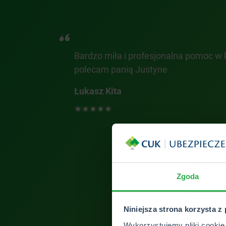
lecam
Bardzo miła i profesjonalna pomoc w 
polecam panią Justyne
Łukasz Kita
Zgoda
ZOBACZ 
Niniejsza strona korzysta z
Wykorzystujemy pliki cookie 