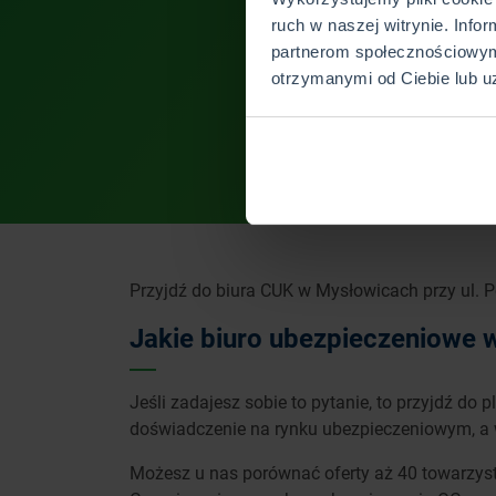
ruch w naszej witrynie. Info
partnerom społecznościowym
otrzymanymi od Ciebie lub u
Przyjdź do biura CUK w Mysłowicach przy ul. 
Jakie biuro ubezpieczeniowe
Jeśli zadajesz sobie to pytanie, to przyjdź do
doświadczenie na rynku ubezpieczeniowym, a 
Możesz u nas porównać oferty aż 40 towarzyst