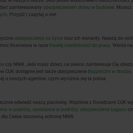
sz być zainteresowany
ubezpieczeniem domu w budowie
. Musisz
ych
. Przyjdź i zapytaj o nie!
asyczne
ubezpieczenia na życie
oraz ich warianty. Należą do nic
moc finansowa w razie
trwałej niezdolności do pracy
. Wśród na
ne
czy NNW. Jeśli masz dzieci, na pewno zainteresuje Cię ubez
tów CUK dostępne jest także ubezpieczenie
Bezpieczni w drodze
,
 u naszych agentów, czym wyróżnia się ta polisa.
niecznie odwiedź naszą placówkę. Wspólnie z Doradcami CUK wy
enia w podróży
,
assistance w podróży
,
ubezpieczenie bagażu
cz
y dla Ciebie stosowną ochronę NNW.