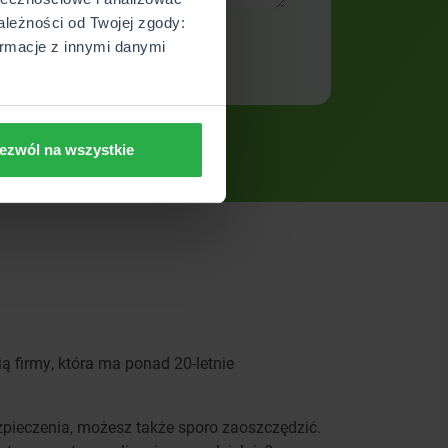
ależności od Twojej zgody:
rmacje z innymi danymi
ezwól na wszystkie
ią firmy, która ma ponad 20-letnie
zpieczenia, możesz także sporo zaoszczędzić.