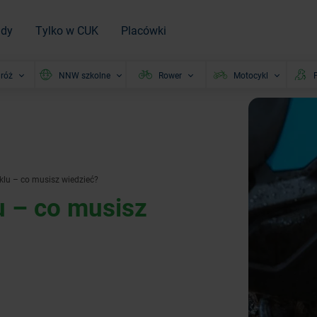
ady
Tylko w CUK
Placówki
róż
NNW szkolne
Rower
Motocykl
P
lu – co musisz wiedzieć?
u – co musisz