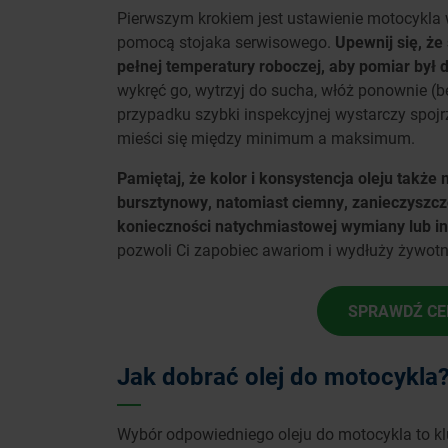
Pierwszym krokiem jest ustawienie motocykla w 
pomocą stojaka serwisowego.
Upewnij się, że 
pełnej temperatury roboczej, aby pomiar był 
wykręć go, wytrzyj do sucha, włóż ponownie (b
przypadku szybki inspekcyjnej wystarczy spojrz
mieści się między minimum a maksimum.
Pamiętaj, że kolor i konsystencja oleju także
bursztynowy, natomiast ciemny, zanieczyszcz
konieczności natychmiastowej wymiany lub in
pozwoli Ci zapobiec awariom i wydłuży żywot
SPRAWDŹ CE
Jak dobrać olej do motocykla
Wybór odpowiedniego oleju do motocykla to klu