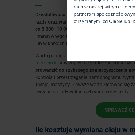
ruch w naszej witrynie. Info
Częstotliwość wymiany oleju w motocyklu zależy
partnerom społecznościowym
jazdy oraz warunki eksploatacji
.
Ogólnie rzec
otrzymanymi od Ciebie lub u
co 5 000–10 000 kilometrów lub raz do roku, je
intensywnego użytkowania motocykla, np. pod
lub w korkach miejskich, zaleca się częstsze 
Warto pamiętać, że wraz z każdą wymianą ol
motocyklu
, aby zapewnić skuteczne smarowani
prowadzić do szybszego zanieczyszczenia no
kontrola i przestrzeganie harmonogramu wymia
Twojej maszyny. Zawsze warto kierować się 
serwisu do indywidualnych warunków jazdy.
SPRAWDŹ CE
Ile kosztuje wymiana oleju w 