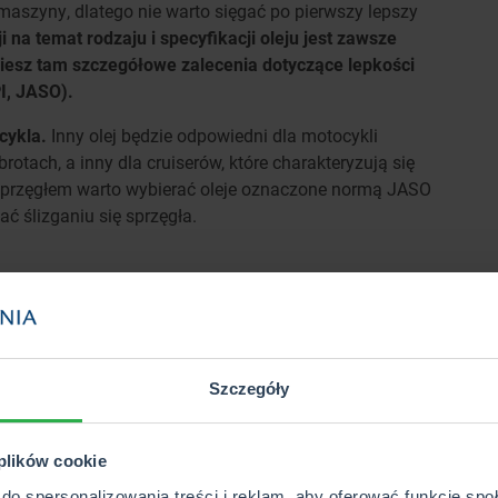
aszyny, dlatego nie warto sięgać po pierwszy lepszy
na temat rodzaju i specyfikacji oleju jest zawsze
ziesz tam szczegółowe zalecenia dotyczące lepkości
I, JASO).
cykla.
Inny olej będzie odpowiedni dla motocykli
rotach, a inny dla cruiserów, które charakteryzują się
 sprzęgłem warto wybierać oleje oznaczone normą JASO
ć ślizganiu się sprzęgła.
u
. Zaufane marki, specjalizujące się w olejach
szą ochronę silnika. Warto zwrócić uwagę, czy olej jest
ybór zależy od wieku motocykla, stylu jazdy oraz
 skonsultować się z mechanikiem lub specjalistą w
Szczegóły
e dopasowany do Twoich potrzeb i specyfikacji
 plików cookie
w motocyklu?
do spersonalizowania treści i reklam, aby oferować funkcje sp