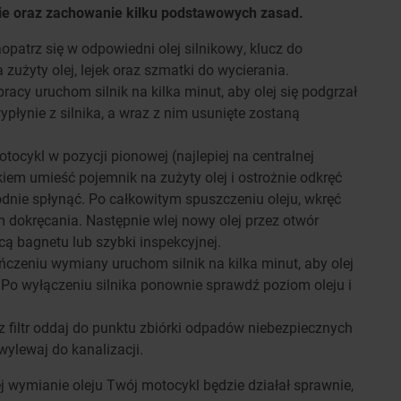
e oraz zachowanie kilku podstawowych zasad.
opatrz się w odpowiedni olej silnikowy, klucz do
zużyty olej, lejek oraz szmatki do wycierania.
acy uruchom silnik na kilka minut, aby olej się podgrzał
wypłynie z silnika, a wraz z nim usunięte zostaną
ocykl w pozycji pionowej (najlepiej na centralnej
kiem umieść pojemnik na zużyty olej i ostrożnie odkręć
dnie spłynąć. Po całkowitym spuszczeniu oleju, wkręć
okręcania. Następnie wlej nowy olej przez otwór
 bagnetu lub szybki inspekcyjnej.
czeniu wymiany uruchom silnik na kilka minut, aby olej
 Po wyłączeniu silnika ponownie sprawdź poziom oleju i
z filtr oddaj do punktu zbiórki odpadów niebezpiecznych
wylewaj do kanalizacji.
j wymianie oleju Twój motocykl będzie działał sprawnie,