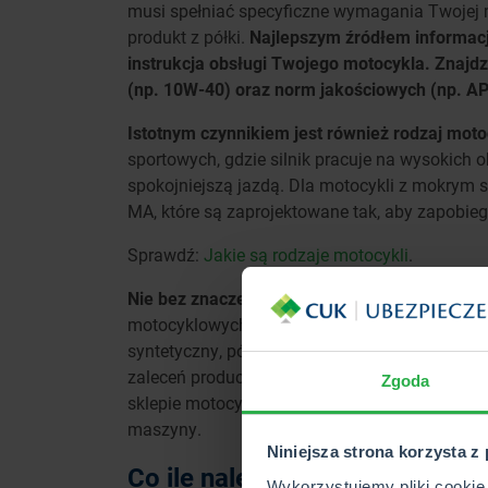
musi spełniać specyficzne wymagania Twojej m
produkt z półki.
Najlepszym źródłem informacji 
instrukcja obsługi Twojego motocykla. Znajd
(np. 10W-40) oraz norm jakościowych (np. AP
Istotnym czynnikiem jest również rodzaj moto
sportowych, gdzie silnik pracuje na wysokich ob
spokojniejszą jazdą. Dla motocykli z mokrym
MA, które są zaprojektowane tak, aby zapobiega
Sprawdź:
Jakie są rodzaje motocykli
.
Nie bez znaczenia jest również producent olej
motocyklowych, gwarantują lepszą jakość i dłuż
syntetyczny, półsyntetyczny czy mineralny – w
zaleceń producenta. W razie wątpliwości warto
Zgoda
sklepie motocyklowym, aby dobrać olej idealni
maszyny.
Niniejsza strona korzysta z
Co ile należy wymieniać olej 
Wykorzystujemy pliki cookie 