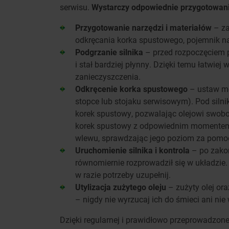
serwisu.
Wystarczy odpowiednie przygotowani
Przygotowanie narzędzi i materiałów
– za
odkręcania korka spustowego, pojemnik na 
Podgrzanie silnika
– przed rozpoczęciem pr
i stał bardziej płynny. Dzięki temu łatwiej 
zanieczyszczenia.
Odkręcenie korka spustowego
– ustaw mot
stopce lub stojaku serwisowym). Pod silni
korek spustowy, pozwalając olejowi swobo
korek spustowy z odpowiednim momentem d
wlewu, sprawdzając jego poziom za pomocą
Uruchomienie silnika i kontrola
– po zakoń
równomiernie rozprowadził się w układzie.
w razie potrzeby uzupełnij.
Utylizacja zużytego oleju
– zużyty olej ora
– nigdy nie wyrzucaj ich do śmieci ani nie 
Dzięki regularnej i prawidłowo przeprowadzone