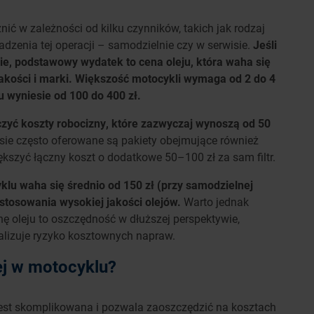
ić w zależności od kilku czynników, takich jak rodzaj
adzenia tej operacji – samodzielnie czy w serwisie.
Jeśli
ie, podstawowy wydatek to cena oleju, która waha się
d jakości i marki. Większość motocykli wymaga od 2 do 4
u wyniesie od 100 do 400 zł.
iczyć koszty robocizny, które zazwyczaj wynoszą od 50
ie często oferowane są pakiety obejmujące również
ększyć łączny koszt o dodatkowe 50–100 zł za sam filtr.
u waha się średnio od 150 zł (przy samodzielnej
stosowania wysokiej jakości olejów.
Warto jednak
ę oleju to oszczędność w dłuższej perspektywie,
alizuje ryzyko kosztownych napraw.
ej w motocyklu?
est skomplikowana i pozwala zaoszczędzić na kosztach