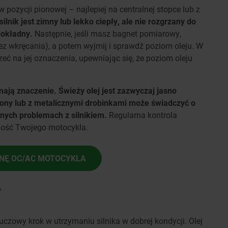
pozycji pionowej – najlepiej na centralnej stopce lub z
silnik jest zimny lub lekko ciepły, ale nie rozgrzany do
dokładny.
Następnie, jeśli masz bagnet pomiarowy,
ez wkręcania), a potem wyjmij i sprawdź poziom oleju. W
eć na jej oznaczenia, upewniając się, że poziom oleju
 mają znaczenie. Świeży olej jest zazwyczaj jasno
ony lub z metalicznymi drobinkami może świadczyć o
nych problemach z silnikiem.
Regularna kontrola
ność Twojego motocykla.
NĘ OC/AC MOTOCYKLA
?
czowy krok w utrzymaniu silnika w dobrej kondycji. Olej