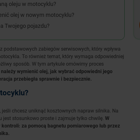
aną oleju w motocyklu?
enić olej w nowym motocyklu?
la Twojego pojazdu?
n z podstawowych zabiegów serwisowych, który wpływa
tocykla. To również temat, który wymaga odpowiedniej
ożliwy sposób. W tym artykule omówimy proces
 należy wymienić olej, jak wybrać odpowiedni jego
racja przebiegła sprawnie i bezpiecznie.
tocyklu?
 jeśli chcesz uniknąć kosztownych napraw silnika. Na
 jest stosunkowo proste i zajmuje tylko chwilę.
W
y kontroli: za pomocą bagnetu pomiarowego lub przez
nika.