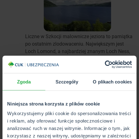
Liczne w Szkocji malownicze jeziora to pamiątka
po ostatnim zlodowaceniu. Największym jest
Loch Lomond, a najbardziej znanym Loch Ness,
w którym mimo badań, potwora dotąd nie
odnaleziono.
Zgoda
Szczegóły
O plikach cookies
Durdle Door
9
Niniejsza strona korzysta z plików cookie
Wykorzystujemy pliki cookie do spersonalizowania treści
i reklam, aby oferować funkcje społecznościowe i
analizować ruch w naszej witrynie. Informacje o tym, jak
korzystasz z naszej witryny, udostępniamy w zależności