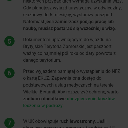
niektórych przypadkach wymaga uzyskania wizy.
Gdy planujesz wyjazd turystyczny, w odwiedziny,
służbowy do 6 miesięcy, wystarczy paszport.
Natomiast
jeśli zamierzasz podjąć pracę lub
naukę, musisz postarać się wcześniej o wizę
.
Dokumentem uprawniającym do wjazdu na
5
Brytyjskie Terytoria Zamorskie jest paszport
ważny co najmniej pół roku od daty powrotu z
danego terytorium.
Przed wyjazdem pamiętaj o wystąpieniu do NFZ
6
o kartę EKUZ. Zapewnia ona dostęp do
podstawowych usług medycznych na terenie
Wielkiej Brytanii. Aby rozszerzyć ochronę, warto
zadbać o dodatkowe
ubezpieczenie kosztów
leczenia w podróży
.
W UK obowiązuje
ruch lewostronny
. Jeśli
7
planujesz przeprawę promową i podróż po UK