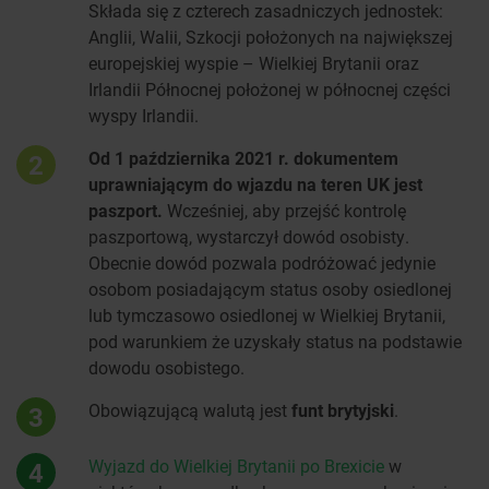
Składa się z czterech zasadniczych jednostek:
Anglii, Walii, Szkocji położonych na największej
europejskiej wyspie – Wielkiej Brytanii oraz
Irlandii Północnej położonej w północnej części
wyspy Irlandii.
Od 1 października 2021 r. dokumentem
2
uprawniającym do wjazdu na teren UK jest
paszport.
Wcześniej, aby przejść kontrolę
paszportową, wystarczył dowód osobisty.
Obecnie dowód pozwala podróżować jedynie
osobom posiadającym status osoby osiedlonej
lub tymczasowo osiedlonej w Wielkiej Brytanii,
pod warunkiem że uzyskały status na podstawie
dowodu osobistego.
Obowiązującą walutą jest
funt brytyjski
.
3
Wyjazd do Wielkiej Brytanii po Brexicie
w
4