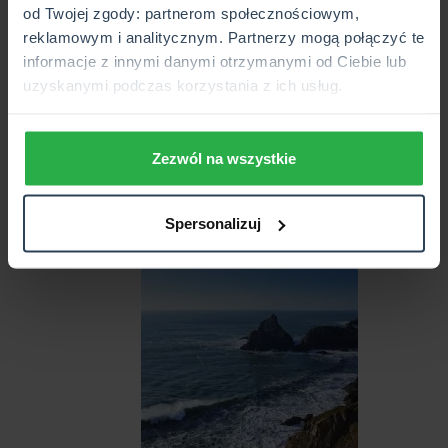
od Twojej zgody: partnerom społecznościowym,
reklamowym i analitycznym. Partnerzy mogą połączyć te
informacje z innymi danymi otrzymanymi od Ciebie lub
Jedna z najpopularniejszych atrakcji
uzyskanymi podczas korzystania z ich usług.
południowego wybrzeża Anglii. Wapienny łuk
przypominający wysunięty z plaży szpon
zatopiony w morzu datuje się na ponad 100 mln
Zezwól na wszystkie
lat.
Spersonalizuj
Kynance Cove
10