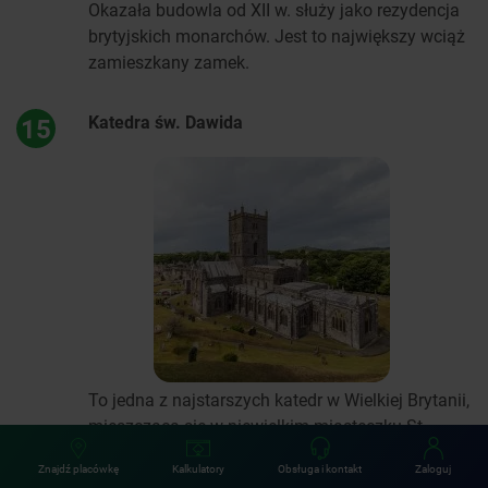
Okazała budowla od XII w. służy jako rezydencja
brytyjskich monarchów. Jest to największy wciąż
zamieszkany zamek.
Katedra św. Dawida
15
To jedna z najstarszych katedr w Wielkiej Brytanii,
mieszcząca się w niewielkim miasteczku St.
David’s w Walii.
Znajdź placówkę
Kalkulatory
Obsługa i kontakt
Zaloguj