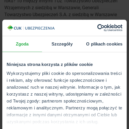
roku? To między innymi TUZ Towarzystwo Ubezpieczeń
Wzajemnych z siedzibą w Warszawie, Generali
Towarzystwo Ubezpieczeń S.A. z siedzibą w Warszawie
czy Powszechny Zakład Ubezpieczeń S.A. z siedzibą w
Warszawie. Lista obejmuje łącznie 8 towarzystw
ubezpieczeniowych.
Zgoda
Szczegóły
O plikach cookies
Jeśli zdecydujesz się na współpracę z CUK Ubezpieczenia,
możesz liczyć na większy komfort. Porównamy dla Ciebie
ofertę wszystkich towarzystw, a w dodatku możesz kupić
Niniejsza strona korzysta z plików cookie
polisę online, w aplikacji, w placówce, a także przez telefon.
Wykorzystujemy pliki cookie do spersonalizowania treści
Wybierzesz też taki wariant, który najbardziej Ci
i reklam, aby oferować funkcje społecznościowe i
odpowiada. Do polisy dla upraw możesz też dokupić
analizować ruch w naszej witrynie. Informacje o tym, jak
ubezpieczenie tuneli foliowych czy też środki do produkcji
korzystasz z naszej witryny, udostępniamy w zależności
roślin. Wystarczy, że wypełnisz formularz, a nasz doradca
od Twojej zgody: partnerom społecznościowym,
skontaktuje się z Tobą.
reklamowym i analitycznym. Partnerzy mogą połączyć te
Ubezpieczenie szklarni w ogrodzie
informacje z innymi danymi otrzymanymi od Ciebie lub
uzyskanymi podczas korzystania z ich usług.
Jeśli postanowiłeś uprawiać owoce i warzywa w swoim