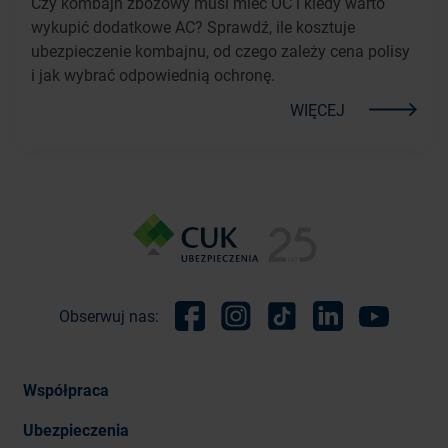
Czy kombajn zbożowy musi mieć OC i kiedy warto
wykupić dodatkowe AC? Sprawdź, ile kosztuje
ubezpieczenie kombajnu, od czego zależy cena polisy
i jak wybrać odpowiednią ochronę.
WIĘCEJ
Obserwuj nas:
Facebook
Instagram
TikTok
Linkedin
Youtube
Współpraca
Ubezpieczenia