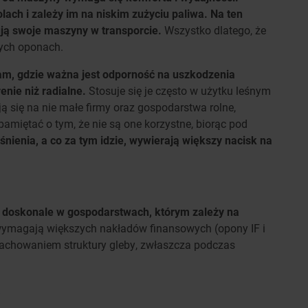
olach i zależy im na niskim zużyciu paliwa. Na ten
ują swoje maszyny w transporcie.
Wszystko dlatego, że
nych oponach.
am, gdzie ważna jest odporność na uszkodzenia
enie niż radialne.
Stosuje się je często w użytku leśnym
ą się na nie małe firmy oraz gospodarstwa rolne,
miętać o tym, że nie są one korzystne, biorąc pod
ienia, a co za tym idzie, wywierają większy nacisk na
ę doskonale w gospodarstwach, którym zależy na
ymagają większych nakładów finansowych (opony IF i
 zachowaniem struktury gleby, zwłaszcza podczas
a