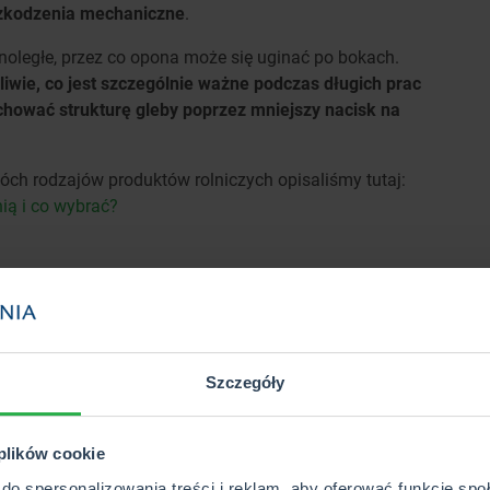
szkodzenia mechaniczne
.
wnoległe, przez co opona może się uginać po bokach.
liwie, co jest szczególnie ważne podczas długich prac
chować strukturę gleby poprzez mniejszy nacisk na
óch rodzajów produktów rolniczych opisaliśmy tutaj:
ią i co wybrać?
salnych opon, stworzyli IF (Improved Flexion) i VF
 sobie zalety zarówno opony do ciągnika radialnej, jak i
any boczne są jeszcze bardziej elastyczne niż w
 i mogą pracować w trudnych warunkach, a do tego
Szczegóły
 co pozwala zmaksymalizować plony.
a
 plików cookie
bezdętkowe.
Te pierwsze składają się niejako z dwóch
do spersonalizowania treści i reklam, aby oferować funkcje sp