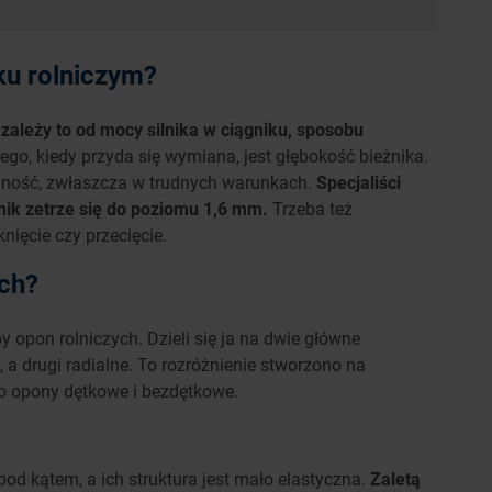
ku rolniczym?
zależy to od mocy silnika w ciągniku, sposobu
ego, kiedy przyda się wymiana, jest głębokość bieżnika.
ilność, zwłaszcza w trudnych warunkach.
Specjaliści
żnik zetrze się do poziomu 1,6 mm.
Trzeba też
nięcie czy przecięcie.
ych?
 opon rolniczych. Dzieli się ja na dwie główne
, a drugi radialne. To rozróżnienie stworzono na
o opony dętkowe i bezdętkowe.
od kątem, a ich struktura jest mało elastyczna.
Zaletą