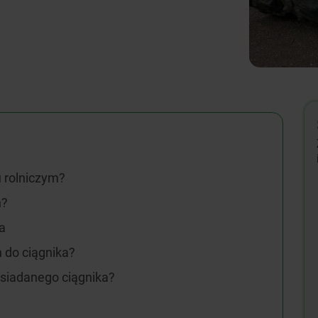
u rolniczym?
h?
a
 do ciągnika?
osiadanego ciągnika?