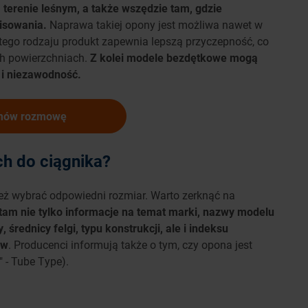
terenie leśnym, a także wszędzie tam, gdzie
wisowania.
Naprawa takiej opony jest możliwa nawet w
 tego rodzaju produkt zapewnia lepszą przyczepność, co
ych powierzchniach.
Z kolei modele bezdętkowe mogą
 i niezawodność.
mów rozmowę
ch do ciągnika?
też wybrać odpowiedni rozmiar. Warto zerknąć na
tam nie tylko informacje na temat marki, nazwy modelu
 średnicy felgi, typu konstrukcji, ale i indeksu
ów
. Producenci informują także o tym, czy opona jest
" - Tube Type).