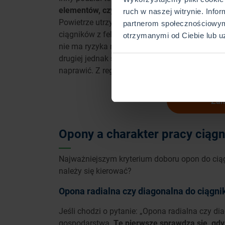
elementów, czyli dętki, wypełnionej powietrz
ruch w naszej witrynie. Info
Powietrze utrzymuje się w środku, ze względu 
partnerom społecznościowym
ciągników z felgą. Ogumienie bezdętkowe jest
otrzymanymi od Ciebie lub u
nie ma ryzyka nagłego spadku ciśnienia, któr
drugiej jednak strony, chociaż opony dętkowe s
naprawić. Z reguły jest tak, że opony diagonal
Za
Opony a charakter pracy ciągn
Najważniejszym kryterium doboru opon do cią
należy się kierować?
Opona radialna czy diagonalna do ciągni
Jeśli chodzi o pytanie: „Opona radialna czy di
gospodarstwa.
Te pierwsze sprawdzą się, gd