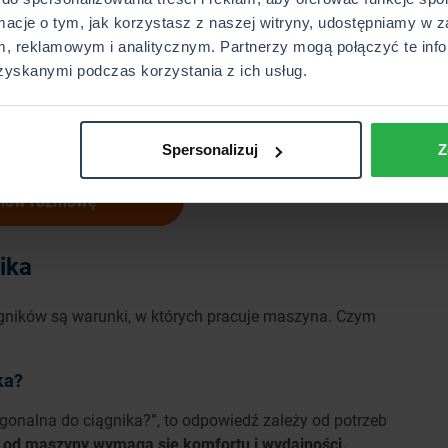
em. Z kolei te drugie, nie mają wewnętrznego elementu.
rmacje o tym, jak korzystasz z naszej witryny, udostępniamy w z
na szczelne połączenie zewnętrznej strony opony do
, reklamowym i analitycznym. Partnerzy mogą połączyć te info
 bardziej wytrzymałe w porównaniu z dętkowym, a także
zyskanymi podczas korzystania z ich usług.
e mogłoby wpływać na bezpieczeństwo podczas jazdy. Z
ą bardziej podatne na przebicia, łatwiej można je
ne są dętkowe, a radialne – bezdętkowe.
Spersonalizuj
Z
mów rozmowę
ika
gników są warunki, w których pracuje maszyna. Czym
ka?
agonalna do ciągnika?”, to odpowiedź zależy od potrzeb
y od maszyny wymaga się komfortu i wydajności.