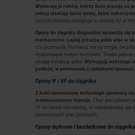
Wybierają je rolnicy, którzy dużo pracują na p
rodzaj stawiają także osoby, które wykorzyst
zużycie bieżnika następuje tu wolniej niż w in
Opony do ciągnika diagonalne sprawdzą się t
mechaniczne. Lepiej poradzą sobie więc w ter
czy przemyśle. Ponieważ nie są drogie, decyduj
dysponujące małym budżetem. Trzeba jednak pa
uwagę kondycję gleby.
Wymagają wyższego ciśn
podłoże, w porównaniu z radialnymi oponami.
Opony IF i VF do ciągnika
Z kolei nowoczesne technologie sprawdzą si
zrównoważonym rozwoju
. Choć początkowo w
VF do tanich nie należą), to odwdzięczają się
intensywnych prac polowych.
Opony dętkowe i bezdętkowe do ciągnik