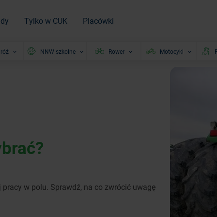
ady
Tylko w CUK
Placówki
róż
NNW szkolne
Rower
Motocykl
P
ybrać?
 pracy w polu. Sprawdź, na co zwrócić uwagę