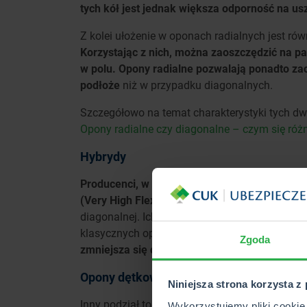
tych kół jest jednak większa odporność na u
Z kolei ułożenie w oponach radialnych jest ró
Korzystając z nich, można zaoszczędzić na pa
w polu. Opony radialne pozwalają ponadto za
podłoże
niż w przypadku diagonalnych.
Szczegółowo na temat charakterystyki tych dw
Opony radialne czy diagonalne – czym się różn
Hybrydy
Producenci, w poszukiwaniu idealnych i uniwer
(Very High Flexion).
To produkty, które łączą w
diagonalnej. Ich budowa polega na tym, że ści
klasycznych oponach.
Dzięki temu są wydajne
Zgoda
zmniejsza się do minimum ugniatanie gleby,
Opony dętkowe i bezdętkowe do ciągnik
Niniejsza strona korzysta z
Inny podział to opony do ciągnika dętkowe i 
Wykorzystujemy pliki cookie 