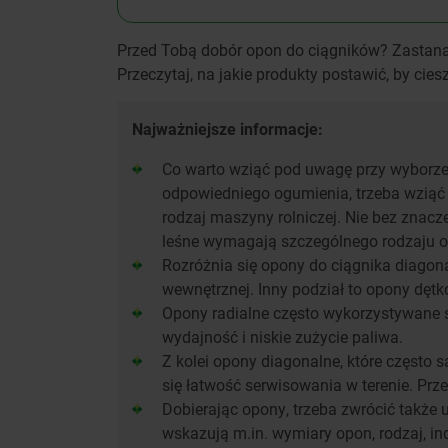
Przed Tobą dobór opon do ciągników? Zastana
Przeczytaj, na jakie produkty postawić, by cie
Najważniejsze informacje:
Co warto wziąć pod uwagę przy wyborze
odpowiedniego ogumienia, trzeba wziąć p
rodzaj maszyny rolniczej. Nie bez znacz
leśne wymagają szczególnego rodzaju 
Rozróżnia się opony do ciągnika diagona
wewnętrznej. Inny podział to opony dęt
Opony radialne często wykorzystywane są
wydajność i niskie zużycie paliwa.
Z kolei opony diagonalne, które często są
się łatwość serwisowania w terenie. Prz
Dobierając opony, trzeba zwrócić także
wskazują m.in. wymiary opon, rodzaj, in