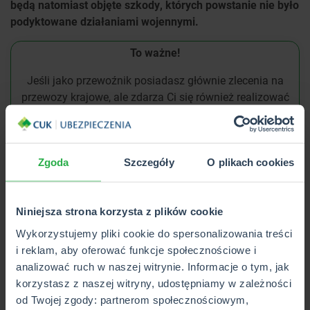
będą natomiast objęte szkody, których powstanie nie było
podyktowane działaniami wojennymi.
To ważne!
Jeśli jako przewoźnik posiadasz głównie zlecenia na
przewozy krajowe, ale zdarza Ci się również realizować
przewozy międzynarodowe, zabezpiecz się, wykupując
ubezpieczenie OCPD zarówno w ruchu krajowym, jak i
międzynarodowym!
Zgoda
Szczegóły
O plikach cookies
Ubezpieczenie OC przewoźnika –
rozszerzenie zakresu ochrony
Niniejsza strona korzysta z plików cookie
Wykorzystujemy pliki cookie do spersonalizowania treści
Kupując ubezpieczenie OCP, warto zwrócić uwagę na
i reklam, aby oferować funkcje społecznościowe i
możliwe rozszerzenia. Za dodatkową opłatą do składki
analizować ruch w naszej witrynie. Informacje o tym, jak
przewoźnik może poszerzyć zakres ochrony. Standardowe
korzystasz z naszej witryny, udostępniamy w zależności
OC przewoźnika drogowego nie obejmuje zwykle żywego
od Twojej zgody: partnerom społecznościowym,
towaru. W CUK można jednak na przykład wykupić