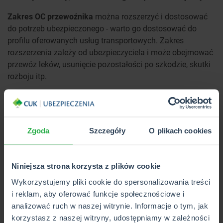
Zakres OC przewoźnika
można rozszerzyć i dostosować
do potrzeb ubezpieczonego - warto go dostosować do
profilu oferowanych usług transportowych. Zakres
rozszerzenia zależy od ubezpieczyciela i może obejmować
przewóz leków, usunięcie pozostałości po szkodzie, skutki
rozboju itp.
Kto powinien skorzystać z
ubezpieczenia OC przewoźnika
drogowego?
Zgoda
Szczegóły
O plikach cookies
OC przewoźnika jest przeznaczone dla wszystkich firm, dla
których
przewóz towarów
jest podstawową działalnością
Niniejsza strona korzysta z plików cookie
zarobkową. Producent wyrobów, który chce je samodzielnie
Wykorzystujemy pliki cookie do spersonalizowania treści
przetransportować, nie może skorzystać z takiego
i reklam, aby oferować funkcje społecznościowe i
ubezpieczenia (dla niego odpowiednie będzie
analizować ruch w naszej witrynie. Informacje o tym, jak
ubezpieczenie CARGO).
korzystasz z naszej witryny, udostępniamy w zależności