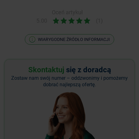
Oceń artykuł
5.00
(1)
WIARYGODNE ŹRÓDŁO INFORMACJI
Skontaktuj
się z doradcą
Zostaw nam swój numer – oddzwonimy i pomożemy
dobrać najlepszą ofertę.