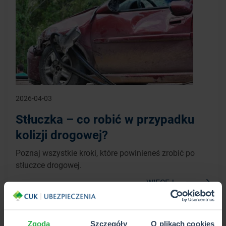
2026-04-03
Stłuczka – co robić w przypadku
kolizji drogowej?
Poznaj wszystkie kroki, które powinieneś zrobić po
stłuczce drogowej.
WIĘCEJ
Zgoda
Szczegóły
O plikach cookies