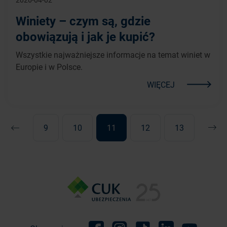
Winiety – czym są, gdzie
obowiązują i jak je kupić?
Wszystkie najważniejsze informacje na temat winiet w
Europie i w Polsce.
WIĘCEJ
9
10
11
12
13
Poprzednia
Nast