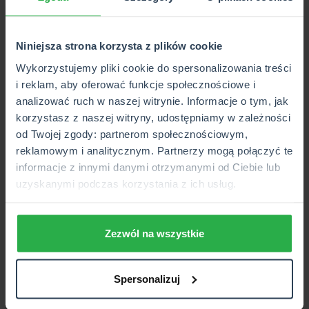
Niniejsza strona korzysta z plików cookie
Wykorzystujemy pliki cookie do spersonalizowania treści
i reklam, aby oferować funkcje społecznościowe i
analizować ruch w naszej witrynie. Informacje o tym, jak
korzystasz z naszej witryny, udostępniamy w zależności
od Twojej zgody: partnerom społecznościowym,
reklamowym i analitycznym. Partnerzy mogą połączyć te
2026-04-03
informacje z innymi danymi otrzymanymi od Ciebie lub
Ile się czeka na dowód
uzyskanymi podczas korzystania z ich usług.
rejestracyjny? Sprawdź terminy,
status i zasady odbioru
Zezwól na wszystkie
Dowiedz się, ile się czeka na dowód rejestracyjny i
jakie są zasady odbioru.
Spersonalizuj
WIĘCEJ