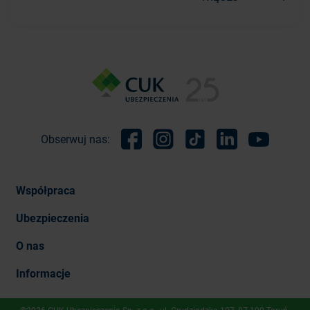
Obserwuj nas:
Facebook
Instagram
TikTok
Linkedin
Youtube
Współpraca
Ubezpieczenia
O nas
Informacje
©2026 CUK Ubezpieczenia Sp. z o.o., ​ul. Grudziądzka 107, 87-100 Toruń.