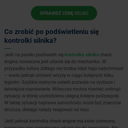
SPRAWDŹ CENĘ OC/AC
Co zrobić po podświetleniu się
kontrolki silnika?
Jeśli na panelu podświetli się
kontrolka silnika
check
engine, konieczne jest udanie się do mechanika. W
przypadku koloru żółtego nie trzeba robić tego natychmiast
– warto jednak umówić wizytę w ciągu kolejnych kilku
tygodni. Szybkie wykrycie usterki pozwala na szybsze i
łatwiejsze naprawienie. Wówczas można również uniknąć
sytuacji, w której uszkodzeniu ulegną kolejne podzespoły.
W takiej sytuacji naprawa samochodu może być znacznie
droższa, dlatego należy reagować od razu.
Jeśli jednak kontrolka check engine ma kolor czerwony,
konieczne jest niezwłoczne udanie się do specjalisty. Nie