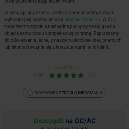
towarzystwem ubezpieczeniowym.
W sytuacji, gdy często jeździsz samochodem, dobrym
wyborem jest postawienie na
ubezpieczenie AC
. W CUK
znajdziesz wszystkie niezbędne polisy pozwalające na
objęcie samochodu kompleksową ochroną. Zapraszamy
do odwiedzenia jednej z naszych placówek stacjonarnych
lub skontaktowania się z konsultantami na infolinii.
Oceń artykuł
5.00
(1)
WIARYGODNE ŹRÓDŁO INFORMACJI
Oszczędź
na OC/AC
wyceń i kup w 2 minuty