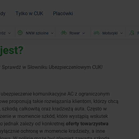
ady
Tylko w CUK
Placówki
róż
NNW szkolne
Rower
Motocykl
P
jest?
C? Sprawdź w Słowniku Ubezpieczeniowym CUK!
o ubezpieczenie komunikacyjne AC z ograniczonym
e proponują takie rozwiązania klientom, którzy chcą
szkodą całkowitą oraz kradzieżą auta. Często w
czenie w momencie szkód, które wystąpią wskutek
o jednak zależy od konkretnej
oferty towarzystwa
 wyłącznie ochronę w momencie kradzieży, a inne
ciową. W polisie może być również zawarta szkoda