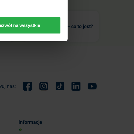
o to
ezwól na wszystkie
Doubezpieczenie – co to jest?
uj nas:
Facebook
Instagram
TikTok
Linkedin
Youtube
Informacje