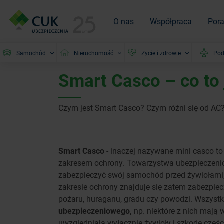
O nas
Współpraca
Por
Samochód
Nieruchomość
Życie i zdrowie
Pod
Smart Casco – co to 
Czym jest Smart Casco? Czym różni się od A
Smart Casco
- inaczej nazywane mini casco t
zakresem ochrony. Towarzystwa ubezpieczeniow
zabezpieczyć swój samochód przed żywiołami, 
zakresie ochrony znajduje się zatem zabezpie
pożaru, huraganu, gradu czy powodzi. Wszystk
ubezpieczeniowego,
np. niektóre z nich mają
uwzględniają wyłącznie żywioły i szkodę częś