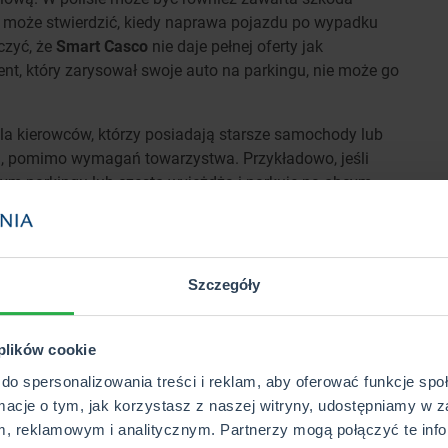
e może stwierdzić, kiedy naprawa pojazdu po wypadku
czyć, że
Smart Casco
nie daje pełnej oferty jak
ent, który zarysował swoje auto na parkingu, nie może go
dla kierowców, którzy posiadają starsze samochody lub
, pomimo wymagań towarzystwa. Przykładowo, jeśli
nym parkingu lub często wyjeżdża i parkuje na obcym
Mini Casco
może być opłacalnym rozwiązaniem.
wnaniu z pełnym Autocasco. Towarzystwa
Szczegóły
ału własnego w czasie likwidacji szkody. Jednak takie
i o niepełną ochronę. Często Mini Casco może dotyczyć
 plików cookie
do spersonalizowania treści i reklam, aby oferować funkcje sp
rmacje o tym, jak korzystasz z naszej witryny, udostępniamy w z
Sprawdź powiązane hasła
, reklamowym i analitycznym. Partnerzy mogą połączyć te info