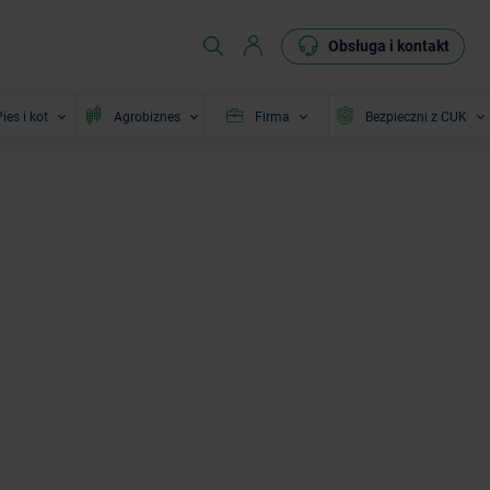
Obsługa i kontakt
ies i kot
Agrobiznes
Firma
Bezpieczni z CUK