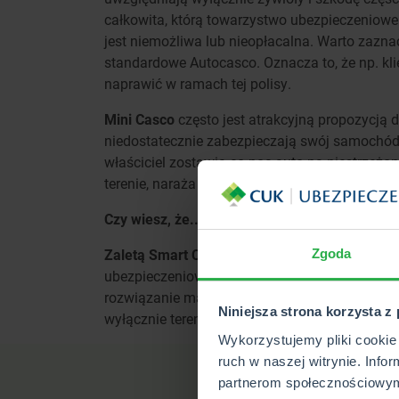
całkowita, którą towarzystwo ubezpieczeniow
jest niemożliwa lub nieopłacalna. Warto zazna
standardowe Autocasco. Oznacza to, że np. kli
naprawić w ramach tej polisy.
Mini Casco
często jest atrakcyjną propozycją 
niedostatecznie zabezpieczają swój samochód
właściciel zostawia co noc auto na niestrzeżo
terenie, naraża je na niebezpieczeństwo. Wtedy
Czy wiesz, że...
Zaletą Smart Casco
jest niższa cena, w poró
Zgoda
ubezpieczeniowe często też nie wymagają udzi
rozwiązanie ma też
wady
i to nie tylko chodz
Niniejsza strona korzysta z
wyłącznie terenu Polski i Europy.
Wykorzystujemy pliki cookie 
ruch w naszej witrynie. Info
partnerom społecznościowym