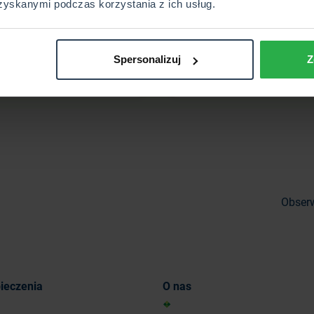
zyskanymi podczas korzystania z ich usług.
Ogólne Warunki
Kradzież z włamaniem – c
Spersonalizuj
Z
zpieczenia (OWU) – czym
jest?
są?
Obserw
ieczenia
O nas