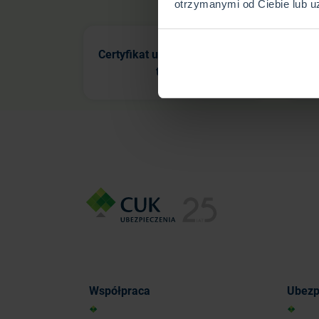
otrzymanymi od Ciebie lub u
Certyfikat ubezpieczenia – co
Ube
to jest?
Współpraca
Ubezp