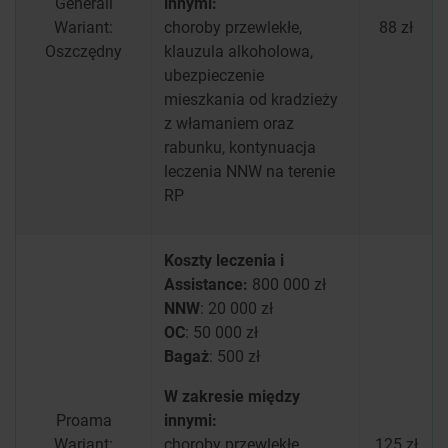
Generali
innymi:
Wariant:
choroby przewlekłe,
88 zł
Oszczędny
klauzula alkoholowa,
ubezpieczenie
mieszkania od kradzieży
z włamaniem oraz
rabunku, kontynuacja
leczenia NNW na terenie
RP
Koszty leczenia i
Assistance:
800 000 zł
NNW
: 20 000 zł
OC
: 50 000 zł
Bagaż
: 500 zł
W zakresie między
Proama
innymi:
Wariant:
choroby przewlekłe,
125 zł