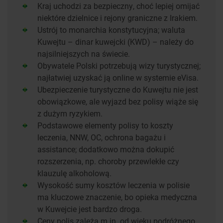
Kraj uchodzi za bezpieczny, choć lepiej omijać
niektóre dzielnice i rejony graniczne z Irakiem.
Ustrój to monarchia konstytucyjna; waluta
Kuwejtu – dinar kuwejcki (KWD) – należy do
najsilniejszych na świecie.
Obywatele Polski potrzebują wizy turystycznej;
najłatwiej uzyskać ją online w systemie eVisa.
Ubezpieczenie turystyczne do Kuwejtu nie jest
obowiązkowe, ale wyjazd bez polisy wiąże się
z dużym ryzykiem.
Podstawowe elementy polisy to koszty
leczenia, NNW, OC, ochrona bagażu i
assistance; dodatkowo można dokupić
rozszerzenia, np. choroby przewlekłe czy
klauzulę alkoholową.
Wysokość sumy kosztów leczenia w polisie
ma kluczowe znaczenie, bo opieka medyczna
w Kuwejcie jest bardzo droga.
Ceny polis zależą m.in. od wieku podróżnego,