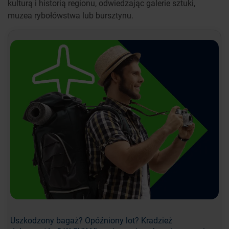
kulturą i historią regionu, odwiedzając galerie sztuki,
muzea rybołówstwa lub bursztynu.
Uszkodzony bagaż? Opóźniony lot? Kradzież