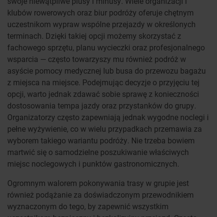
swoje niewątpliwe plusy i minusy. Wiele organizacji i
klubów rowerowych oraz biur podróży oferuje chętnym
uczestnikom wypraw wspólne przejazdy w określonych
terminach. Dzięki takiej opcji możemy skorzystać z
fachowego sprzętu, planu wycieczki oraz profesjonalnego
wsparcia — często towarzyszy mu również podróż w
asyście pomocy medycznej lub busa do przewozu bagażu
z miejsca na miejsce. Podejmując decyzje o przyjęciu tej
opcji, warto jednak zdawać sobie sprawę z konieczności
dostosowania tempa jazdy oraz przystanków do grupy.
Organizatorzy często zapewniają jednak wygodne noclegi i
pełne wyżywienie, co w wielu przypadkach przemawia za
wyborem takiego wariantu podróży. Nie trzeba bowiem
martwić się o samodzielne poszukiwanie właściwych
miejsc noclegowych i punktów gastronomicznych.
Ogromnym walorem pokonywania trasy w grupie jest
również podążanie za doświadczonym przewodnikiem
wyznaczonym do tego, by zapewnić wszystkim