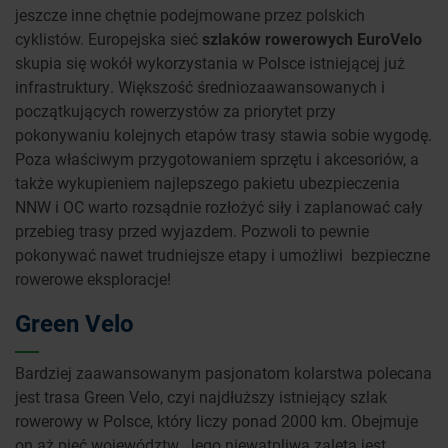
jeszcze inne chętnie podejmowane przez polskich
cyklistów. Europejska sieć
szlaków rowerowych EuroVelo
skupia się wokół wykorzystania w Polsce istniejącej już
infrastruktury. Większość średniozaawansowanych i
początkujących rowerzystów za priorytet przy
pokonywaniu kolejnych etapów trasy stawia sobie wygodę.
Poza właściwym przygotowaniem sprzętu i akcesoriów, a
także wykupieniem najlepszego pakietu ubezpieczenia
NNW i OC warto rozsądnie rozłożyć siły i zaplanować cały
przebieg trasy przed wyjazdem. Pozwoli to pewnie
pokonywać nawet trudniejsze etapy i umożliwi bezpieczne
rowerowe eksploracje!
Green Velo
Bardziej zaawansowanym pasjonatom kolarstwa polecana
jest trasa Green Velo, czyi najdłuższy istniejący szlak
rowerowy w Polsce, który liczy ponad 2000 km. Obejmuje
on aż pięć województw. Jego niewątpliwą zaletą jest