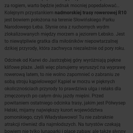
za rogiem, warto będzie jednak mocniej popedałować…
Kolejnym przystankiem
nadmorskiej trasy rowerowej R10
jest bowiem położona na terenie Słowińskiego Parku
Narodowego Łeba. Słynie ona z ruchomych wydm
zlokalizowanych między morzem a jeziorem Łebsko. Jest
to niewątpliwie gratka dla miłośników niepowtarzalnej
dzikiej przyrody, która zachwyca niezależnie od pory roku.
Odcinek od Karwi do Jastrzębiej góry wyróżniają piękne
klifowe plaże. Jeśli więc planujemy wyruszyć na wyprawę
rowerową latem, to nie wolno zapomnieć o zabraniu ze
sobą stroju kąpielowego! Kąpiel w morzu w pięknych
okolicznościach przyrody to prawdziwa ulga i relaks dla
zmęczonych po całym dniu jazdy mięśni. Przed
powitaniem ostatniego odcinka trasy, jakim jest Półwysep
Helski, mijamy największy kurort województwa
pomorskiego, czyli Władysławowo! Tu nie zabraknie
atrakcji również dla najmłodszych. Na turystów czekają
bowiem nie tylko lunaparki i place zabaw, ale także słynny