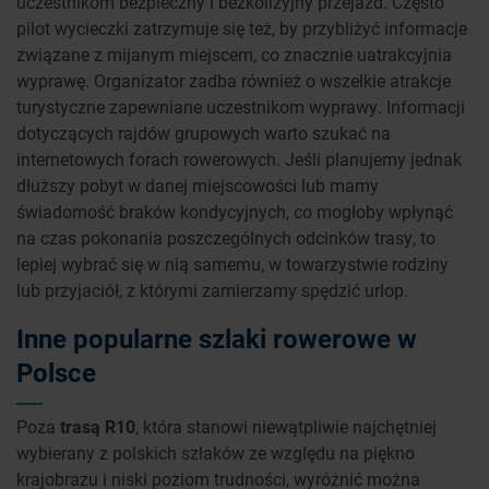
uczestnikom bezpieczny i bezkolizyjny przejazd. Często
pilot wycieczki zatrzymuje się też, by przybliżyć informacje
związane z mijanym miejscem, co znacznie uatrakcyjnia
wyprawę. Organizator zadba również o wszelkie atrakcje
turystyczne zapewniane uczestnikom wyprawy. Informacji
dotyczących rajdów grupowych warto szukać na
internetowych forach rowerowych. Jeśli planujemy jednak
dłuższy pobyt w danej miejscowości lub mamy
świadomość braków kondycyjnych, co mogłoby wpłynąć
na czas pokonania poszczególnych odcinków trasy, to
lepiej wybrać się w nią samemu, w towarzystwie rodziny
lub przyjaciół, z którymi zamierzamy spędzić urlop.
Inne popularne szlaki rowerowe w
Polsce
Poza
trasą R10
, która stanowi niewątpliwie najchętniej
wybierany z polskich szlaków ze względu na piękno
krajobrazu i niski poziom trudności, wyróżnić można