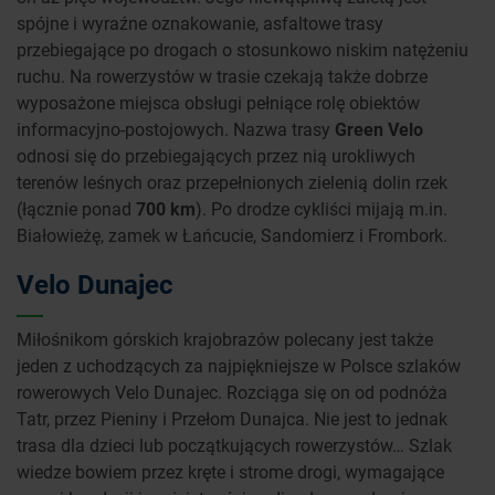
spójne i wyraźne oznakowanie, asfaltowe trasy
przebiegające po drogach o stosunkowo niskim natężeniu
ruchu. Na rowerzystów w trasie czekają także dobrze
wyposażone miejsca obsługi pełniące rolę obiektów
informacyjno-postojowych. Nazwa trasy
Green Velo
odnosi się do przebiegających przez nią urokliwych
terenów leśnych oraz przepełnionych zielenią dolin rzek
(łącznie ponad
700 km
). Po drodze cykliści mijają m.in.
Białowieżę, zamek w Łańcucie, Sandomierz i Frombork.
Velo Dunajec
Miłośnikom górskich krajobrazów polecany jest także
jeden z uchodzących za najpiękniejsze w Polsce szlaków
rowerowych Velo Dunajec. Rozciąga się on od podnóża
Tatr, przez Pieniny i Przełom Dunajca. Nie jest to jednak
trasa dla dzieci lub początkujących rowerzystów… Szlak
wiedze bowiem przez kręte i strome drogi, wymagające