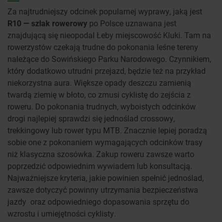
Za najtrudniejszy odcinek popularnej wyprawy, jaką jest
R10 — szlak rowerowy
po Polsce uznawana jest
znajdującą się nieopodal Łeby miejscowość Kluki. Tam na
rowerzystów czekają trudne do pokonania leśne tereny
należące do Sowińskiego Parku Narodowego. Czynnikiem,
który dodatkowo utrudni przejazd, będzie też na przykład
niekorzystna aura. Większe opady deszczu zamienią
twardą ziemię w błoto, co zmusi cyklistę do zejścia z
roweru. Do pokonania trudnych, wyboistych odcinków
drogi najlepiej sprawdzi się jednoślad crossowy,
trekkingowy lub rower typu MTB. Znacznie lepiej poradzą
sobie one z pokonaniem wymagających odcinków trasy
niż klasyczna szosówka. Zakup roweru zawsze warto
poprzedzić odpowiednim wywiadem lub konsultacją.
Najważniejsze kryteria, jakie powinien spełnić jednoślad,
zawsze dotyczyć powinny utrzymania bezpieczeństwa
jazdy oraz odpowiedniego dopasowania sprzętu do
wzrostu i umiejętności cyklisty.