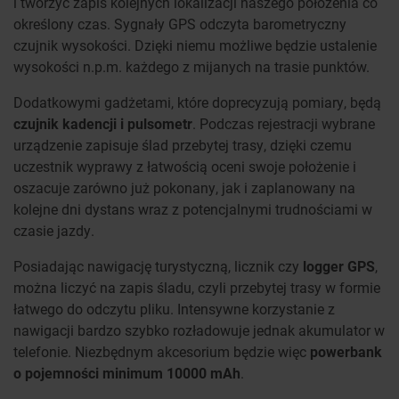
i tworzyć zapis kolejnych lokalizacji naszego położenia co
określony czas. Sygnały GPS odczyta barometryczny
czujnik wysokości. Dzięki niemu możliwe będzie ustalenie
wysokości n.p.m. każdego z mijanych na trasie punktów.
Dodatkowymi gadżetami, które doprecyzują pomiary, będą
czujnik kadencji i pulsometr
. Podczas rejestracji wybrane
urządzenie zapisuje ślad przebytej trasy, dzięki czemu
uczestnik wyprawy z łatwością oceni swoje położenie i
oszacuje zarówno już pokonany, jak i zaplanowany na
kolejne dni dystans wraz z potencjalnymi trudnościami w
czasie jazdy.
Posiadając nawigację turystyczną, licznik czy
logger GPS
,
można liczyć na zapis śladu, czyli przebytej trasy w formie
łatwego do odczytu pliku. Intensywne korzystanie z
nawigacji bardzo szybko rozładowuje jednak akumulator w
telefonie. Niezbędnym akcesorium będzie więc
powerbank
o pojemności minimum 10000 mAh
.