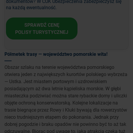
dokumentów? W CUK Ubezpieczenia zabezpieczysz się
na każdą ewentualność.
SPRAWDŹ CENĘ
POLISY TURYSTYCZNEJ
Półmetek trasy — województwo pomorskie wita!
Obszar szlaku na terenie województwa pomorskiego
otwiera jeden z największych kurortów polskiego wybrzeża
— Ustka. Jest miastem portowym i uzdrowiskiem
posiadającym aż dwa letnie kąpieliska morskie. W głębi
miasteczka podziwiać można stare rybackie domy i uliczki
objęte ochroną konserwatorską. Kolejne lokalizacje na
trasie biegnące przez Rowy i Kluki bywają dla rowerzystów
nieco trudniejszym etapem do pokonania. Jednak przy
dobrej pogodzie i braku opadów nie powinno być to aż tak
odczuwalne. Biorąc pod uwagę to, jaka atrakcja czeka tuż