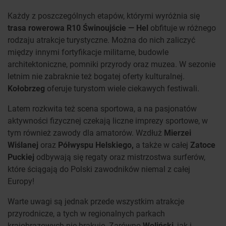
Każdy z poszczególnych etapów, którymi wyróżnia się
trasa rowerowa R10 Świnoujście — Hel
obfituje w różnego
rodzaju atrakcje turystyczne. Można do nich zaliczyć
między innymi fortyfikacje militarne, budowle
architektoniczne, pomniki przyrody oraz muzea. W sezonie
letnim nie zabraknie też bogatej oferty kulturalnej.
Kołobrzeg
oferuje turystom wiele ciekawych festiwali.
Latem rozkwita też scena sportowa, a na pasjonatów
aktywności fizycznej czekają liczne imprezy sportowe, w
tym również zawody dla amatorów. Wzdłuż
Mierzei
Wiślanej
oraz
Półwyspu Helskiego,
a także w całej
Zatoce
Puckiej
odbywają się regaty oraz mistrzostwa surferów,
które ściągają do Polski zawodników niemal z całej
Europy!
Warte uwagi są jednak przede wszystkim atrakcje
przyrodnicze, a tych w regionalnych parkach
krajobrazowych nie brakuje. Zarówno
Woliński
, jak i