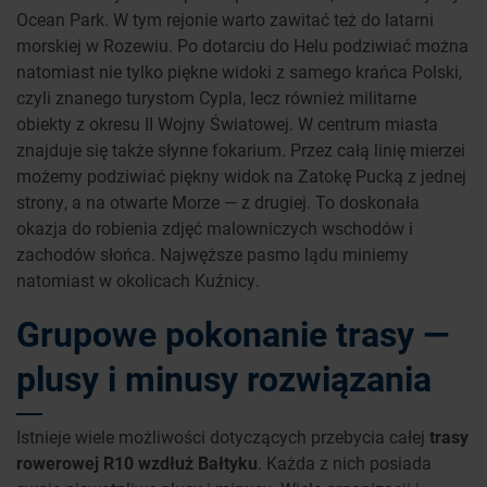
Ocean Park. W tym rejonie warto zawitać też do latarni
morskiej w Rozewiu. Po dotarciu do Helu podziwiać można
natomiast nie tylko piękne widoki z samego krańca Polski,
czyli znanego turystom Cypla, lecz również militarne
obiekty z okresu II Wojny Światowej. W centrum miasta
znajduje się także słynne fokarium. Przez całą linię mierzei
możemy podziwiać piękny widok na Zatokę Pucką z jednej
strony, a na otwarte Morze — z drugiej. To doskonała
okazja do robienia zdjęć malowniczych wschodów i
zachodów słońca. Najwęższe pasmo lądu miniemy
natomiast w okolicach Kuźnicy.
Grupowe pokonanie trasy —
plusy i minusy rozwiązania
Istnieje wiele możliwości dotyczących przebycia całej
trasy
rowerowej R10 wzdłuż Bałtyku
. Każda z nich posiada