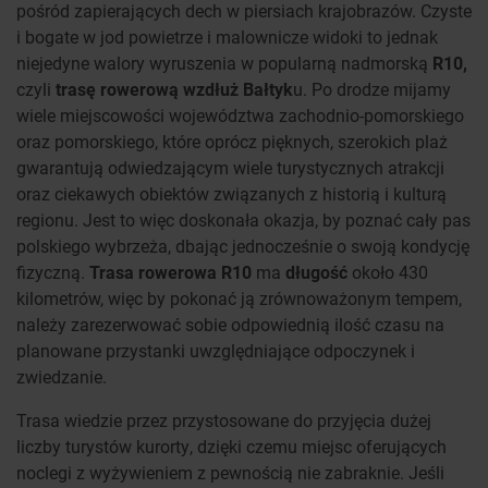
pośród zapierających dech w piersiach krajobrazów. Czyste
i bogate w jod powietrze i malownicze widoki to jednak
niejedyne walory wyruszenia w popularną nadmorską
R10,
czyli
trasę rowerową wzdłuż Bałtyk
u. Po drodze mijamy
wiele miejscowości województwa zachodnio-pomorskiego
oraz pomorskiego, które oprócz pięknych, szerokich plaż
gwarantują odwiedzającym wiele turystycznych atrakcji
oraz ciekawych obiektów związanych z historią i kulturą
regionu. Jest to więc doskonała okazja, by poznać cały pas
polskiego wybrzeża, dbając jednocześnie o swoją kondycję
fizyczną.
Trasa rowerowa R10
ma
długość
około 430
kilometrów, więc by pokonać ją zrównoważonym tempem,
należy zarezerwować sobie odpowiednią ilość czasu na
planowane przystanki uwzględniające odpoczynek i
zwiedzanie.
Trasa wiedzie przez przystosowane do przyjęcia dużej
liczby turystów kurorty, dzięki czemu miejsc oferujących
noclegi z wyżywieniem z pewnością nie zabraknie. Jeśli