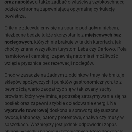
oraz napojów
, a także zadbać o właściwą szybkoschnącą
odzież ochronną zapewniającą optymalną cyrkulację
powietrza.
O ile nie zdecydujemy się na spanie pod gołym niebem,
niezbędne będzie także skorzystanie z
miejscowych baz
noclegowych
, których nie brakuje w takich kurortach, jak
choćby znana wszystkim turystom Łeba czy Darłowo. Pola
namiotowe i campingi zapewnią natomiast możliwość
wzięcia prysznica bez rezerwacji noclegów.
Choć w zasadzie na żadnym z odcinków trasy nie brakuje
sklepów spożywczych i punktów gastronomicznych, to z
pewnością warto zaopatrzyć się w tak zwany suchy
prowiant, który wyeliminuje potrzebę zatrzymywania się na
posiłek oraz zapewni szybkie doładowanie energii. Na
wyprawie rowerowej
doskonale sprawdzą się suszone
owoce, kabanosy, batony proteinowe, chałwa czy musy w
saszetkach. Ważniejszy jest jednak odpowiedni zapas
płynów — wody i napojów izotonicznych, które doskonale