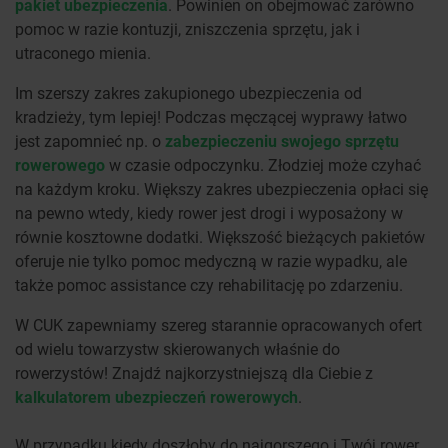
pakiet ubezpieczenia
. Powinien on obejmować zarówno
pomoc w razie kontuzji, zniszczenia sprzętu, jak i
utraconego mienia.
Im szerszy zakres zakupionego ubezpieczenia od
kradzieży, tym lepiej! Podczas męczącej wyprawy łatwo
jest zapomnieć np. o
zabezpieczeniu swojego sprzętu
rowerowego
w czasie odpoczynku. Złodziej może czyhać
na każdym kroku. Większy zakres ubezpieczenia opłaci się
na pewno wtedy, kiedy rower jest drogi i wyposażony w
równie kosztowne dodatki. Większość bieżących pakietów
oferuje nie tylko pomoc medyczną w razie wypadku, ale
także pomoc assistance czy rehabilitację po zdarzeniu.
W CUK zapewniamy szereg starannie opracowanych ofert
od wielu towarzystw skierowanych właśnie do
rowerzystów! Znajdź najkorzystniejszą dla Ciebie z
kalkulatorem ubezpieczeń rowerowych
.
W przypadku kiedy doszłoby do najgorszego i Twój rower