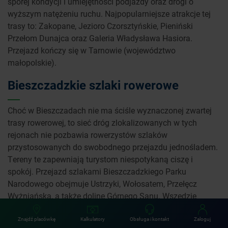
sporej kondycji i umiejętności podjazdy oraz drogi o
wyższym natężeniu ruchu. Najpopularniejsze atrakcje tej
trasy to: Zakopane, Jezioro Czorsztyńskie, Pieniński
Przełom Dunajca oraz Galeria Władysława Hasiora.
Przejazd kończy się w Tarnowie (województwo
małopolskie).
Bieszczadzkie szlaki rowerowe
Choć w Bieszczadach nie ma ściśle wyznaczonej zwartej
trasy rowerowej, to sieć dróg zlokalizowanych w tych
rejonach nie pozbawia rowerzystów szlaków
przystosowanych do swobodnego przejazdu jednośladem.
Tereny te zapewniają turystom niespotykaną ciszę i
spokój. Przejazd szlakami Bieszczadzkiego Parku
Narodowego obejmuje Ustrzyki, Wołosatem, Przełęcz
Wyżniańską, a także dolinę Górnego Sanu. Wszędzie
znajdują się parkingi dla rowerzystów. Najpopularniejsze
szlaki rowerowe odwiedzane przez pasjonatów górskich
Znajdź placówkę
Kalkulatory
Obsługa i kontakt
Zaloguj