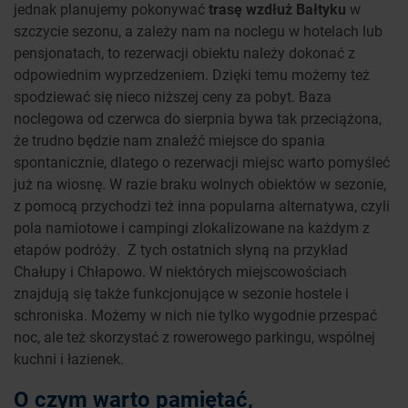
jednak planujemy pokonywać
trasę wzdłuż Bałtyku
w
szczycie sezonu, a zależy nam na noclegu w hotelach lub
pensjonatach, to rezerwacji obiektu należy dokonać z
odpowiednim wyprzedzeniem. Dzięki temu możemy też
spodziewać się nieco niższej ceny za pobyt. Baza
noclegowa od czerwca do sierpnia bywa tak przeciążona,
że trudno będzie nam znaleźć miejsce do spania
spontanicznie, dlatego o rezerwacji miejsc warto pomyśleć
już na wiosnę. W razie braku wolnych obiektów w sezonie,
z pomocą przychodzi też inna popularna alternatywa, czyli
pola namiotowe i campingi zlokalizowane na każdym z
etapów podróży. Z tych ostatnich słyną na przykład
Chałupy i Chłapowo. W niektórych miejscowościach
znajdują się także funkcjonujące w sezonie hostele i
schroniska. Możemy w nich nie tylko wygodnie przespać
noc, ale też skorzystać z rowerowego parkingu, wspólnej
kuchni i łazienek.
O czym warto pamiętać,