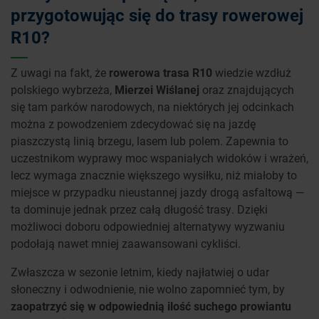
przygotowując się do trasy rowerowej
R10?
Z uwagi na fakt, że
rowerowa trasa R10
wiedzie wzdłuż
polskiego wybrzeża,
Mierzei Wiślanej
oraz znajdujących
się tam parków narodowych, na niektórych jej odcinkach
można z powodzeniem zdecydować się na jazdę
piaszczystą linią brzegu, lasem lub polem. Zapewnia to
uczestnikom wyprawy moc wspaniałych widoków i wrażeń,
lecz wymaga znacznie większego wysiłku, niż miałoby to
miejsce w przypadku nieustannej jazdy drogą asfaltową —
ta dominuje jednak przez całą długość trasy. Dzięki
możliwoci doboru odpowiedniej alternatywy wyzwaniu
podołają nawet mniej zaawansowani cykliści.
Zwłaszcza w sezonie letnim, kiedy najłatwiej o udar
słoneczny i odwodnienie, nie wolno zapomnieć tym, by
zaopatrzyć się w odpowiednią ilość suchego prowiantu