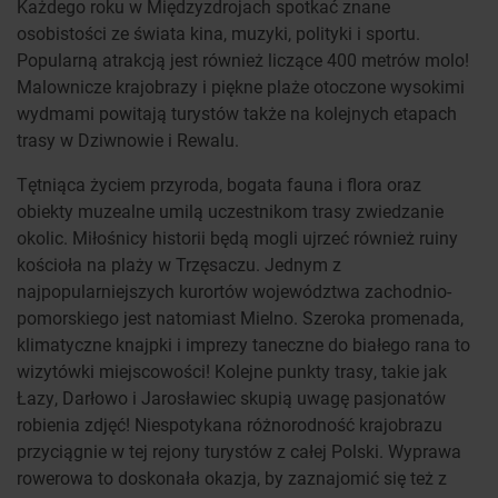
Każdego roku w Międzyzdrojach spotkać znane
osobistości ze świata kina, muzyki, polityki i sportu.
Popularną atrakcją jest również liczące 400 metrów molo!
Malownicze krajobrazy i piękne plaże otoczone wysokimi
wydmami powitają turystów także na kolejnych etapach
trasy w Dziwnowie i Rewalu.
Tętniąca życiem przyroda, bogata fauna i flora oraz
obiekty muzealne umilą uczestnikom trasy zwiedzanie
okolic. Miłośnicy historii będą mogli ujrzeć również ruiny
kościoła na plaży w Trzęsaczu. Jednym z
najpopularniejszych kurortów województwa zachodnio-
pomorskiego jest natomiast Mielno. Szeroka promenada,
klimatyczne knajpki i imprezy taneczne do białego rana to
wizytówki miejscowości! Kolejne punkty trasy, takie jak
Łazy, Darłowo i Jarosławiec skupią uwagę pasjonatów
robienia zdjęć! Niespotykana różnorodność krajobrazu
przyciągnie w tej rejony turystów z całej Polski. Wyprawa
rowerowa to doskonała okazja, by zaznajomić się też z