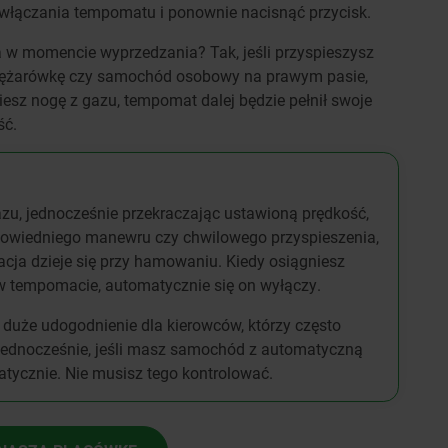
 włączania tempomatu i ponownie nacisnąć przycisk.
 w momencie wyprzedzania? Tak, jeśli przyspieszysz
 ciężarówkę czy samochód osobowy na prawym pasie,
iesz nogę z gazu, tempomat dalej będzie pełnił swoje
ść.
u, jednocześnie przekraczając ustawioną prędkość,
dpowiedniego manewru czy chwilowego przyspieszenia,
acja dzieje się przy hamowaniu. Kiedy osiągniesz
 w tempomacie, automatycznie się on wyłączy.
 duże udogodnienie dla kierowców, którzy często
 Jednocześnie, jeśli masz samochód z automatyczną
atycznie. Nie musisz tego kontrolować.