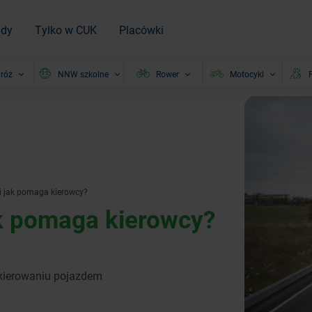
ady
Tylko w CUK
Placówki
róż
NNW szkolne
Rower
Motocykl
P
i jak pomaga kierowcy?
ak pomaga kierowcy?
 kierowaniu pojazdem