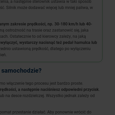
enia, a następnie sterownik ustawia w taki sposób
ść. Silnik może dodawać więcej lub mniej paliwa, w
nym zakresie prędkości, np. 30-180 km/h lub 40-
ną ostrożność na trasie oraz zastanowić się, jaka
ch. Ostatecznie to od kierowcy zależy, na jaką
wyłączyć, wystarczy nacisnąć też pedał hamulca lub
zednio ustawioną prędkość, dlatego po wyłączeniu
ień.
w samochodzie?
mo włączenie tego procesu jest bardzo proste.
rędkości, a następnie naciśniesz odpowiedni przycisk
.
lub na desce rozdzielczej. Wszystko jednak zależy od
mpomat przestanie działać. Aby ponownie wrócić do