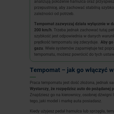
analizują położenie hamulca oraz przyspiesz
przepustnicę, aby zachować stabilną szybko
zależności od potrzeb.
Tempomat zazwyczaj działa wyłącznie w da
200 km/h
. Trzeba jednak zachować tutaj peł
szybkość jest odpowiednia w danych warunka
prędkość tempomatu się zdecyduje.
Aby go 
gazu
. Wiele systemów zapamiętuje też popr
tempomatu, możesz powrócić do tych ustaw
Tempomat – jak go włączyć 
Praca tempomatu jest dość złożona, jednak sa
Wystarczy, że rozpędzisz auto do pożądanej p
Znajdziesz go na kierownicy, osobnej dźwigni 
tego, jaki model i markę auta posiadasz.
Kiedy użyjesz pedał hamulca lub sprzęgła, te