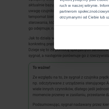
aktualnie bazuje to na przepustnicy elektroni
ruch w naszej witrynie. Info
uwagę czujniki położenia gazu, hamulca oraz 
partnerom społecznościowym
tempomat bierze też pod uwagę inne parametry 
otrzymanymi od Ciebie lub u
sterowania, którą sygnalizuje check engine. T
go odejmuje, nawet jeśli przed Tobą jest do po
Jak to działa w praktyce?
Tempomat w samocho
konkretną prędkość, a następnie sygnał ten jes
Dzieje się to za pomocą specjalnych sensorów 
sygnał, a następnie porównuje go z rzeczywistą
To ważne!
Ze względu na to, że sygnał z czujnika prę
np. odczytywane z urządzenia sterującego 
wiele innych czynników, dlatego jeśli jednos
momencie przerwy w zasilaniu, przestanie d
Podsumowując, sygnał nadawany przez kier