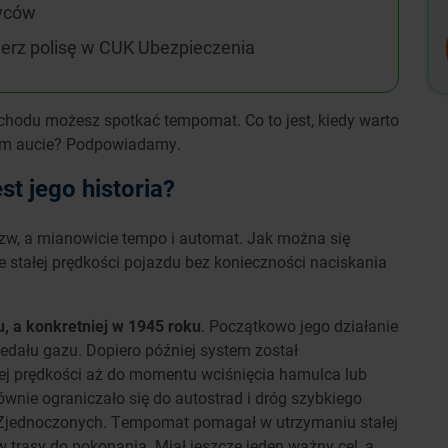
wców
erz polisę w CUK Ubezpieczenia
hodu możesz spotkać tempomat. Co to jest, kiedy warto
oim aucie? Podpowiadamy.
st jego historia?
, a mianowicie tempo i automat. Jak można się
e stałej prędkości pojazdu bez konieczności naciskania
, a konkretniej w 1945 roku
. Początkowo jego działanie
pedału gazu. Dopiero później system został
ej prędkości aż do momentu wciśnięcia hamulca lub
nie ograniczało się do autostrad i dróg szybkiego
h Zjednoczonych. Tempomat pomagał w utrzymaniu stałej
ów trasy do pokonania. Miał jeszcze jeden ważny cel, a