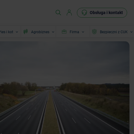
Obsługa i kontakt
ies i kot
Agrobiznes
Firma
Bezpieczni z CUK