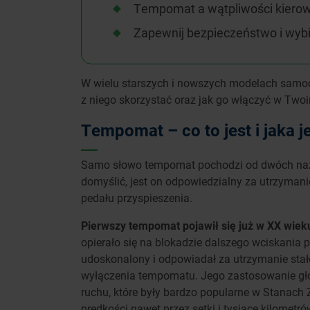
Tempomat a wątpliwości kiero
Zapewnij bezpieczeństwo i wybi
W wielu starszych i nowszych modelach samoc
z niego skorzystać oraz jak go włączyć w Tw
Tempomat – co to jest i jaka je
Samo słowo tempomat pochodzi od dwóch nazw
domyślić, jest on odpowiedzialny za utrzymani
pedału przyspieszenia.
Pierwszy tempomat pojawił się już w XX wieku
opierało się na blokadzie dalszego wciskania 
udoskonalony i odpowiadał za utrzymanie stał
wyłączenia tempomatu. Jego zastosowanie głów
ruchu, które były bardzo popularne w Stanac
prędkości nawet przez setki i tysiące kilometr