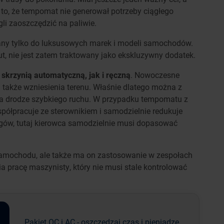
 to, że tempomat nie generował potrzeby ciągłego
i zaoszczędzić na paliwie.
y tylko do luksusowych marek i modeli samochodów.
t, nie jest zatem traktowany jako ekskluzywny dodatek.
krzynią automatyczną, jak i ręczną
. Nowoczesne
 także wzniesienia terenu. Właśnie dlatego można z
 na drodze szybkiego ruchu. W przypadku tempomatu z
półpracuje ze sterownikiem i samodzielnie redukuje
biegów, tutaj kierowca samodzielnie musi dopasować
samochodu, ale także ma on zastosowanie w zespołach
a pracę maszynisty, który nie musi stale kontrolować
Pakiet OC i AC - oszczędzaj czas i pieniądze