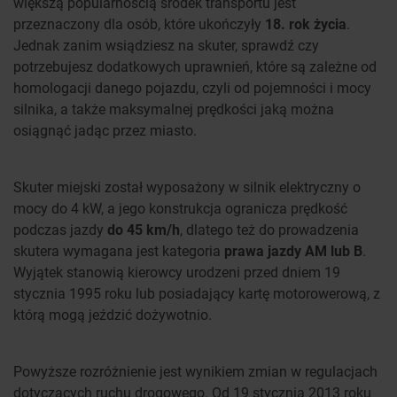
większą popularnością środek transportu jest
przeznaczony dla osób, które ukończyły
18. rok życia
.
Jednak zanim wsiądziesz na skuter, sprawdź czy
potrzebujesz dodatkowych uprawnień, które są zależne od
homologacji danego pojazdu, czyli od pojemności i mocy
silnika, a także maksymalnej prędkości jaką można
osiągnąć jadąc przez miasto.
Skuter miejski został wyposażony w silnik elektryczny o
mocy do 4 kW, a jego konstrukcja ogranicza prędkość
podczas jazdy
do 45 km/h
, dlatego też do prowadzenia
skutera wymagana jest kategoria
prawa jazdy AM lub B
.
Wyjątek stanowią kierowcy urodzeni przed dniem 19
stycznia 1995 roku lub posiadający kartę motorowerową, z
którą mogą jeździć dożywotnio.
Powyższe rozróżnienie jest wynikiem zmian w regulacjach
dotyczących ruchu drogowego. Od 19 stycznia 2013 roku