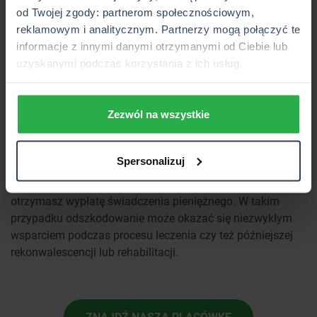
stworzone z myślą o tym, aby chronić Twoje życie i
od Twojej zgody: partnerom społecznościowym,
zdrowie. Nikt z nas nie jest bowiem w stanie przewidzieć
reklamowym i analitycznym. Partnerzy mogą połączyć te
wypadku, jednak warto zabezpieczyć się na taką
informacje z innymi danymi otrzymanymi od Ciebie lub
ewentualność, szczególnie podczas jazdy skuterem po
uzyskanymi podczas korzystania z ich usług.
mieście.
Zezwól na wszystkie
Wyobraźmy sobie następującą sytuację: prowadzisz skuter
miejski i niestety stajesz się uczestnikiem kolizji
- mając ubezpieczenie NNW, uzyskasz odszkodowanie za
Spersonalizuj
uszczerbek na zdrowiu
, jakim jest np. złamana noga.
Posiadając
ubezpieczenie NNW
masz pewność, że
otrzymasz wypłatę świadczenia pieniężnego. W takim
przypadku odszkodowanie może okazać się niezwykłym
wsparciem podczas procesu leczenia czy też późniejszej
rekonwalescencji lub rehabilitacji.
ZNAJDŹ NASZĄ PLACÓWKĘ