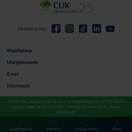
Obserwuj nas:
Facebook
Instagram
TikTok
Linkedin
Youtube
Współpraca
Ubezpieczenia
O nas
Informacje
©2026 CUK Ubezpieczenia Sp. z o.o., ​ul. Grudziądzka 107, 87-100 Toruń.
Contact Center: tel.
22 27 00 337
. Centrala: tel.
56 665 09 00
, e-mail:
cuk@cuk.pl
Znajdź placówkę
Kalkulatory
Obsługa i kontakt
Zaloguj