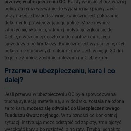
przerwę w ubezpieczeniu OC.
Każdy właściciel bez ważnej
polisy otrzyma wezwanie do wyjaśnienia sprawy. Jeśli
otrzymałeś je bezpodstawnie, konieczne jest pokazanie
dokumentu potwierdzającego polisę. Może również
zdarzyć się sytuacja, w której instytucja zgłosi się do
Ciebie, a wcześniej doszło do demontażu auta, jego
sprzedaży albo kradzieży. Konieczne jest wyjaśnienie, czyli
pokazanie stosownych dokumentów. Jeśli w ciągu 30 dni
tego nie zrobisz, zostanie nałożona na Ciebie kara.
Przerwa w ubezpieczeniu, kara i co
dalej?
Jeśli przerwa w ubezpieczeniu OC była spowodowana
trudną sytuacją materialną, a w dodatku została nałożona
za to kara,
możesz się odwołać do Ubezpieczeniowego
Funduszu Gwarancyjnego
. W zależności od konkretnej
sytuacji instytucja może odstąpić od zapłaty, zmniejszyć
wysokość kary albo rozłożyć ją na raty. Trzeba jednak to