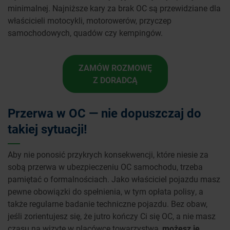
minimalnej. Najniższe kary za brak OC są przewidziane dla
właścicieli motocykli, motorowerów, przyczep
samochodowych, quadów czy kempingów.
ZAMÓW ROZMOWĘ
Z DORADCĄ
Przerwa w OC — nie dopuszczaj do
takiej sytuacji!
Aby nie ponosić przykrych konsekwencji, które niesie za
sobą przerwa w ubezpieczeniu OC samochodu, trzeba
pamiętać o formalnościach. Jako właściciel pojazdu masz
pewne obowiązki do spełnienia, w tym opłata polisy, a
także regularne badanie techniczne pojazdu. Bez obaw,
jeśli zorientujesz się, że jutro kończy Ci się OC, a nie masz
czasu na wizytę w placówce towarzystwa,
możesz je