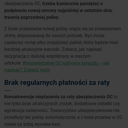
ubezpieczenia OC,
trzeba koniecznie pamiętać o
podpisaniu nowej umowy najpóźniej w ostatnim dniu
trwania poprzedniej polisy.
Z kolei znalezienie nowej polisy wiąże się ze znalezieniem
oferty dopasowanej do swoich potrzeb. Być może
zapłacisz mniej albo znajdziesz pakiet, który będzie miał
bardziej atrakcyjne warunki. Zobacz, jak napisać
rezygnację z dalszej współpracy w naszym
artykule:
Wypowiedzenie OC nabywcy pojazdu — jak
napisać? Zobacz wzór
.
Brak regularnych płatności za raty
Konsekwencje niepłacenia za raty ubezpieczenia OC
to
nie tylko brak atrakcyjnych zniżek, dodatkowe odsetki czy
egzekucja należności. Towarzystwo ubezpieczeniowe nie
przedłuży też polisy automatycznie, a z kolei przerwa w OC
niesie za sobą wysokie kary.