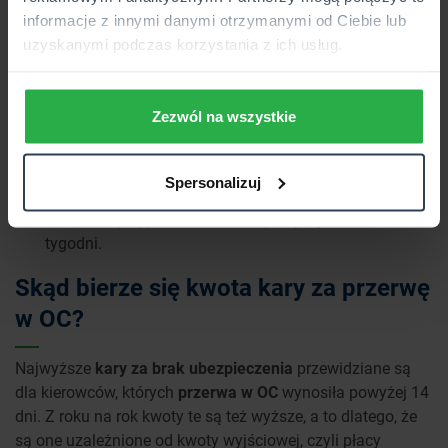
5240 zł w przypadku braku OC od 4 do 14 dni,
informacje z innymi danymi otrzymanymi od Ciebie lub
10 470 zł w przypadku braku OC powyżej dwóch
uzyskanymi podczas korzystania z ich usług.
tygodni.
Nieco mniej zapłacą kierowcy pozostałych pojazdów, a
Zezwól na wszystkie
mianowicie:
230 zł w przypadku braku OC poniżej 3 dni,
Spersonalizuj
580 zł w przypadku braku OC od 4 do 14 dni,
1160 zł w przypadku braku OC powyżej dwóch
tygodni.
Skąd bierze się kwota kary za przerwę
w OC?
Najwyższe
kary za brak ubezpieczenia
przewidziane są
dla kierowców, których
przerwa w OC
wynosiła powyżej 14
dni. Z roku na rok kwoty te są też wyższe, a to dlatego, że
są one uzależnione od kwoty wyjściowej, czyli płacy