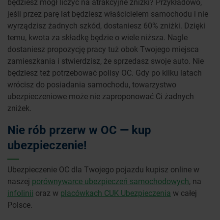
będziesz mógł liczyć na atrakcyjne zniżki? Przykładowo,
jeśli przez parę lat będziesz właścicielem samochodu i nie
wyrządzisz żadnych szkód, dostaniesz 60% zniżki. Dzięki
temu, kwota za składkę będzie o wiele niższa. Nagle
dostaniesz propozycję pracy tuż obok Twojego miejsca
zamieszkania i stwierdzisz, że sprzedasz swoje auto. Nie
będziesz też potrzebować polisy OC. Gdy po kilku latach
wrócisz do posiadania samochodu, towarzystwo
ubezpieczeniowe może nie zaproponować Ci żadnych
zniżek.
Nie rób przerw w OC — kup
ubezpieczenie!
Ubezpieczenie OC dla Twojego pojazdu kupisz online w
naszej
porównywarce ubezpieczeń samochodowych
, na
infolinii
oraz w
placówkach CUK Ubezpieczenia
w całej
Polsce.