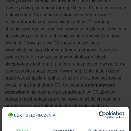
a o wysokości składki wznowionego ubezpieczenia
towarzystwo pisemnie informuje klienta. Robi to w terminie
maksymalnie 14 dni przed zakończeniem umowy OC.
Takie automatyczne wznowienie polisy OC pomaga
ubezpieczonemu w zminimalizowaniu ryzyka niespełnienia
obowiązku posiadania ubezpieczenia odpowiedzialności
cywilnej. Obowiązkowe OC można oczywiście
wypowiedzieć przed końcem trwania umowy. Trzeba to
zrobić
pisemnie
(w szczególnych okolicznościach
akceptowany jest mail) u agenta ubezpieczeniowego lub w
towarzystwie ubezpieczeniowym najpóźniej jeden dzień
przed wygaśnięciem polisy. Wiąże się to z koniecznością
wyszukania innej oferty OC. Co ważne,
automatyczne
wznowienie
nie działa w przypadku polisy OC zbywcy
pojazdu mechanicznego, więc nowy właściciel musi sam
zatroszczyć się o zakup nowego ubezpieczenia po
zakończeniu tej umowy.
Czy wiesz, że…