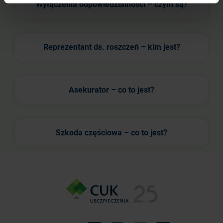
Wyłączenia odpowiedzialności – czym są?
Reprezentant ds. roszczeń – kim jest?
Asekurator – co to jest?
Szkoda częściowa – co to jest?