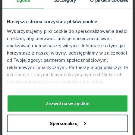
Zgoda
Szczegóły
O plikach cookies
Wychodząc naprzeciw właścicielom pojazdów
mechanicznych, którzy przez przypadek wykupią OC w
nowym towarzystwie, nie wypowiadając poprzedniej polisy,
Niniejsza strona korzysta z plików cookie
w 2012 r. wprowadzono nowelizację ustawy o
Wykorzystujemy pliki cookie do spersonalizowania treści
ubezpieczeniach obowiązkowych. Dzięki niej w sytuacji,
i reklam, aby oferować funkcje społecznościowe i
gdy kupiona zostanie polisa OC w nowym towarzystwie, a
analizować ruch w naszej witrynie. Informacje o tym, jak
ta obowiązująca w poprzednim zostanie automatycznie
korzystasz z naszej witryny, udostępniamy w zależności
wznowiona, nie trzeba opłacać składek za obie polisy.
od Twojej zgody: partnerom społecznościowym,
Przedstawienie dowodu zakupu nowego ubezpieczenia
reklamowym i analitycznym. Partnerzy mogą połączyć te
uprawnia do opłacenia tylko części kwoty za polisę
informacje z innymi danymi otrzymanymi od Ciebie lub
wznowioną - od rozpoczęcia jej trwania do momenty
uzyskanymi podczas korzystania z ich usług.
wypowiedzenia.
Zezwól na wszystkie
Sprawdź powiązane hasła
Spersonalizuj