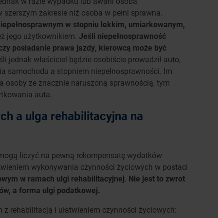
Jednak w razie wypadku lub awarii osoba
szerszym zakresie niż osoba w pełni sprawna.
niepełnosprawnym w stopniu lekkim, umiarkowanym,
też jego użytkownikiem.
Jeśli niepełnosprawność
czy posiadanie prawa jazdy, kierowcą może być
śli jednak właściciel będzie osobiście prowadził auto,
nia samochodu a stopniem niepełnosprawności. Im
la osoby ze znacznie naruszoną sprawnością, tym
tkowania auta.
h a ulga rehabilitacyjna na
 mogą liczyć na pewną rekompensatę wydatków
łatwieniem wykonywania czynności życiowych w postaci
owym w ramach ulgi rehabilitacyjnej
.
Nie jest to zwrot
w, a forma ulgi podatkowej.
z rehabilitacją i ułatwieniem czynności życiowych: