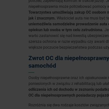
potrzeb, zapewniają komfort w trakcie jazdy. 
niepełnosprawna może potrzebować pomocy w 
Towarzystwa umożliwiają zakup OC osobom 
jak i znacznym.
Właściciel auta nie musi być 
uniemożliwia samodzielne prowadzenie auta 
opiekun lub osoba w tym celu zatrudniona.
Je
warto zastanowić się nad kwestią ubezpiecze
szersza ochrona w razie wypadku czy awarii d
większe poczucie bezpieczeństwa podczas uży
Zwrot OC dla niepełnosprawnyc
samochód
Osoby niepełnosprawne oraz ich opiekunowie
poniesionych w związku z rehabilitacją lub u
odliczenia ich od dochodu w zeznaniu podatk
OC dla niepełnosprawnych posiadaczy pojazdó
Rozróżnia się dwa rodzaje kosztów związanych 