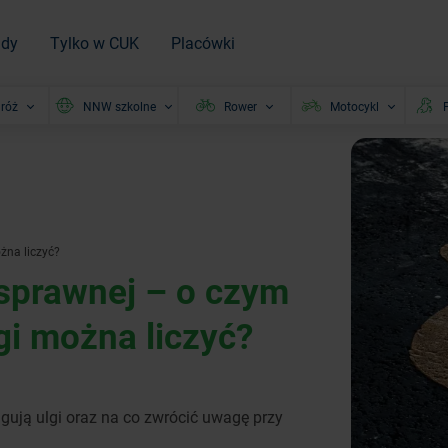
ady
Tylko w CUK
Placówki
róż
NNW szkolne
Rower
Motocykl
P
żna liczyć?
sprawnej – o czym
lgi można liczyć?
gują ulgi oraz na co zwrócić uwagę przy