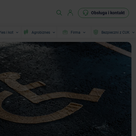
Obsługa i kontakt
ies i kot
Agrobiznes
Firma
Bezpieczni z CUK