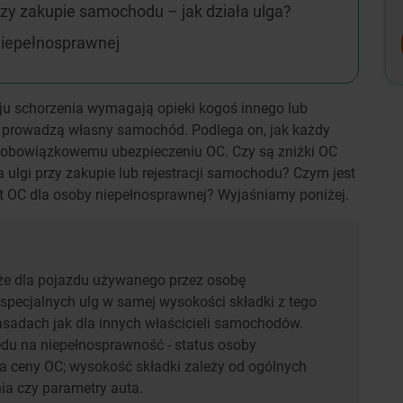
rzy zakupie samochodu – jak działa ulga?
niepełnosprawnej
ju schorzenia wymagają opieki kogoś innego lub
 i prowadzą własny samochód. Podlega on, jak każdy
 obowiązkowemu ubezpieczeniu OC. Czy są zniżki OC
 ulgi przy zakupie lub rejestracji samochodu? Czym jest
t OC dla osoby niepełnosprawnej? Wyjaśniamy poniżej.
że dla pojazdu używanego przez osobę
specjalnych ulg w samej wysokości składki z tego
zasadach jak dla innych właścicieli samochodów.
du na niepełnosprawność - status osoby
a ceny OC; wysokość składki zależy od ogólnych
nia czy parametry auta.