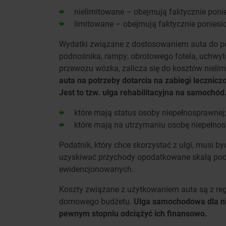
nielimitowane – obejmują faktycznie ponie
limitowane – obejmują faktycznie poniesi
Wydatki związane z dostosowaniem auta do po
podnośnika, rampy, obrotowego fotela, uchwy
przewozu wózka, zalicza się do kosztów nieli
auta na potrzeby dotarcia na zabiegi lecznicz
Jest to tzw. ulga rehabilitacyjna na samochód
które mają status osoby niepełnosprawnej;
które mają na utrzymaniu osobę niepełno
Podatnik, który chce skorzystać z ulgi, musi b
uzyskiwać przychody opodatkowane skalą pod
ewidencjonowanych.
Koszty związane z użytkowaniem auta są z re
domowego budżetu.
Ulga samochodowa dla n
pewnym stopniu odciążyć ich finansowo.