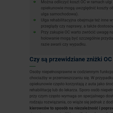
Można odliczyć koszt OC w ramach ulgi r
opiekunowie mogą uwzględnić koszty o
ulga samochodowa).
Ulga rehabilitacyjna obejmuje też inne 
przeglądy czy naprawy, a także dostoso
Przy zakupie OC warto zwrócić uwagę n
holowanie mogą być szczególnie przyda
razie awarii czy wypadku.
Czy są przewidziane zniżki O
Osoby niepełnosprawne w codziennym funkcjon
chociażby w przemieszczaniu się. W przypadk
opiekunowie często korzystają z auta jako śro
rehabilitację lub do lekarza. Sporo osób niep
przy czym często wymaga on specjalnego dost
rodzaju rozwiązania, co wiąże się jednak z d
kierowców to sposób na niezależność i popraw