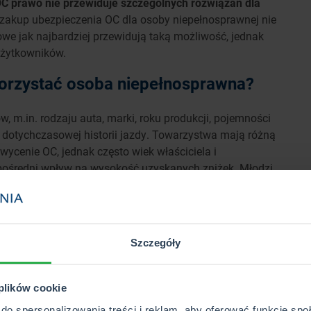
OC prawo nie przewiduje szczególnych rozwiązań dla
akup ubezpieczenia OC dla osoby niepełnosprawnej nie
e jak najbardziej przewidują taką możliwość, jednak
użytkowników.
korzystać osoba niepełnosprawna?
, m.in. rodzaju auta, marki, roku produkcji, pojemności
egu dotychczasowej historii jazdy. Towarzystwa mają różną
wycenie OC, jednak często wiek właściciela i
pośredni wpływ na wysokość uzyskanych zniżek. Młodzi
 są zwyżkami. Często praktykowanym sposobem na
ko współwłaściciela pojazdu osoby doświadczonej,
 one na wysokość polisy.
Na tej samej zasadzie można
siadaczy aut. Można więc np. dopisać do dowodu
Szczegóły
cko do samochodu rodzica, aby mogło już zacząć
 plików cookie
nka lub inną, bliską osobę. Należy jednak pamiętać, że
do spersonalizowania treści i reklam, aby oferować funkcje sp