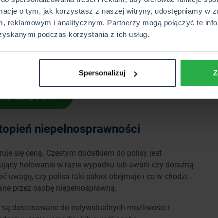
współwłaścicieli, utrata zniżek dotyczy wszystkich
rmacje o tym, jak korzystasz z naszej witryny, udostępniamy w z
, reklamowym i analitycznym. Partnerzy mogą połączyć te info
zyskanymi podczas korzystania z ich usług.
Spersonalizuj
Z
DŹ CENĘ OC/AC
topień niepełnosprawności
uje się ceną. Częstym dodatkiem do polisy jest
jący holowanie w razie wypadku lub awarii czy doraźną
ć uwagę, czy polisa taki pakiet obejmuje i co w chodzi
wane przez osobę niepełnosprawną.
są dostosowane do indywidualnych możliwości i