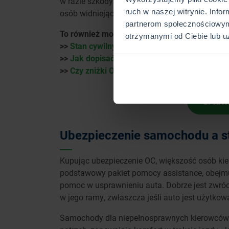
w razie szkody spowodowanej przez jednego ze 
ruch w naszej witrynie. Info
osób widniejących w dowodzie rejestracyjnym.
partnerom społecznościowym
To również może Cię zainteresować:
otrzymanymi od Ciebie lub u
>>
Stan cywilny a zniżki w OC
>>
Jak dopisać współwłaściciela do auta?
>>
Czy zniżki OC przechodzą na AC?
SPRAW
Ubezpieczenie samochodu a s
Kupując ubezpieczenie OC, większość osób kier
podstawowy pakiet pomocy assistance, obejmu
pomoc w usprawnieniu auta. Dobrze jest zwróci
w jego ramy, zwłaszcza jeśli auto jest użytko
Samochody dla niepełnosprawnych kierowców 