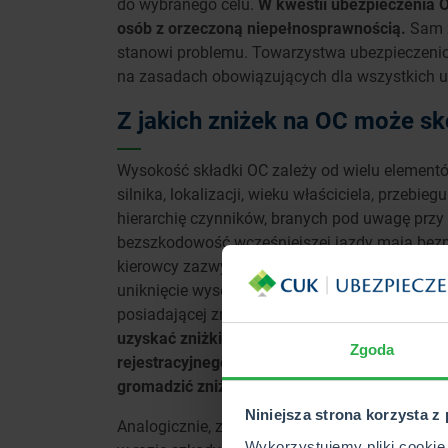
do wybranego celu.
W kwestii ubezpieczenia 
osób z orzeczoną niepełnosprawnością.
Sam z
stanowi problemu. Towarzystwa ubezpieczeniow
na zasadach obowiązujących dla wszystkich 
Z jakich zniżek na OC może s
Wysokość składki OC zależy od wielu elementów
silnika, lokalizacji, wieku właściciela, przebi
hierarchię czynników, branych pod uwagę przy 
bezszkodowość wcześniejszej jazdy mają bez
kierowcy zazwyczaj do 26. roku życia objęci
uniknięcie wysokich składek jest dopisanie ja
posiadającej zniżki. Znacząco przekładają się
uzyskać zniżki OC dla niepełnosprawnych po
Zgoda
rejestracyjnego rodzica lub odwrotnie – dzie
gromadzić zniżki.
Niniejsza strona korzysta z
Analogicznie, zniżki można przenieść na małżo
Wykorzystujemy pliki cookie 