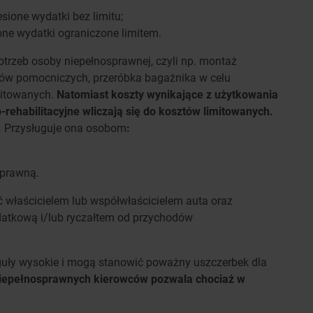
sione wydatki bez limitu;
one wydatki ograniczone limitem.
trzeb osoby niepełnosprawnej, czyli np. montaż
tów pomocniczych, przeróbka bagażnika w celu
mitowanych.
Natomiast koszty wynikające z użytkowania
o-rehabilitacyjne wliczają się do kosztów limitowanych.
.
Przysługuje ona osobom
:
sprawną.
yć właścicielem lub współwłaścicielem auta oraz
atkową i/lub ryczałtem od przychodów
guły wysokie i mogą stanowić poważny uszczerbek dla
iepełnosprawnych kierowców pozwala chociaż w