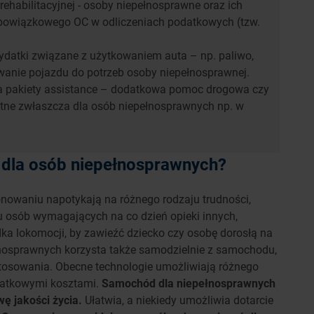
ehabilitacyjnej - osoby niepełnosprawne oraz ich
bowiązkowego OC w odliczeniach podatkowych (tzw.
wydatki związane z użytkowaniem auta – np. paliwo,
wanie pojazdu do potrzeb osoby niepełnosprawnej.
a pakiety assistance – dodatkowa pomoc drogowa czy
tne zwłaszcza dla osób niepełnosprawnych np. w
C dla osób niepełnosprawnych?
owaniu napotykają na różnego rodzaju trudności,
u osób wymagających na co dzień opieki innych,
dka lokomocji, by zawieźć dziecko czy osobę dorosłą na
ełnosprawnych korzysta także samodzielnie z samochodu,
osowania. Obecne technologie umożliwiają różnego
odatkowymi kosztami.
Samochód dla niepełnosprawnych
ę jakości życia.
Ułatwia, a niekiedy umożliwia dotarcie