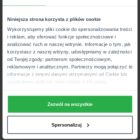
tekście ubezpieczenia. A czym kierować się, kupując
ubezpieczenie sprzętu do wspinaczki wysokogórskiej w
Niniejsza strona korzysta z plików cookie
ramach polisy mieszkaniowej oraz turystycznej?
Wykorzystujemy pliki cookie do spersonalizowania treści
Zakres ubezpieczenia
i reklam, aby oferować funkcje społecznościowe i
analizować ruch w naszej witrynie. Informacje o tym, jak
Przede wszystkim przeczytaj Ogólne Warunki
korzystasz z naszej witryny, udostępniamy w zależności
Ubezpieczenia, czyli OWU i
dowiedz się, czy wybrane
od Twojej zgody: partnerom społecznościowym,
ubezpieczenie (czy to w ramach polisy podróżnej, czy
reklamowym i analitycznym. Partnerzy mogą połączyć te
mieszkaniowej) obejmuje ochroną sprzęt do wspinaczki
informacje z innymi danymi otrzymanymi od Ciebie lub
wysokogórskiej
. Taki zapis powinien być precyzyjnie
uzyskanymi podczas korzystania z ich usług.
określony.
Wysokość sumy ubezpieczenia
Zezwól na wszystkie
Kolejna kwestia to suma ubezpieczenia.
Towarzystwo
będzie odpowiadać za Twój ekwipunek sportowy do
wysokości sumy ubezpieczenia. Musisz więc dobrać taką
Spersonalizuj
kwotę, która będzie odpowiadać wartości sprzętu.
Pamiętaj, że wraz z wysokością sumy ubezpieczenia,