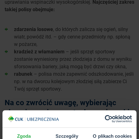
uprawiania wspinaczki wysokogórskiej.
Najczęściej zakres
takiej polisy obejmuje:
zdarzenia losowe
, do których zalicza się ogień, silny
wiatr, powódź itd. – gdy cenne przedmioty np. spłoną
w pożarze,
kradzież z włamaniem
– jeśli sprzęt sportowy
zostanie wyniesiony przez złodzieja z domu w wyniku
sforsowania bariery, jaką mogą być drzwi czy okna,
rabunek
– polisa może zapewnić odszkodowanie, jeśli
np. w na dworcu kolejowym złodziej siłą zabierze Ci
Twój sprzęt sportowy.
Na co zwrócić uwagę, wybierając
ubezpieczenie sprzętu do wspinaczki
wysokogórskiej?
Zgoda
Szczegóły
O plikach cookies
Wiesz już, jaką ochronę zapewniają oba opisywane w tym