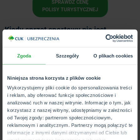
SPRAWDŹ CENĘ
POLISY TURYSTYCZNEJ
Kiedy sprzęt sportowy nie jest
chroniony polisą?
Pomimo szerokiej ochrony, którą zapewnia
Zgoda
Szczegóły
O plikach cookies
ubezpieczenie sprzętu sportowego, istnieją sytuacje, w
których polisa nie obejmuje szkód, a Ty możesz nie
otrzymać odszkodowania
.
Niniejsza strona korzysta z plików cookie
Wykorzystujemy pliki cookie do spersonalizowania treści
Do najważniejszych wyłączeń odpowiedzialności należy
i reklam, aby oferować funkcje społecznościowe i
zaliczyć sytuacje, w których szkoda została spowodowana
analizować ruch w naszej witrynie. Informacje o tym, jak
umyślnie przez ubezpieczonego lub osoby, z którymi
korzystasz z naszej witryny, udostępniamy w zależności
mieszka, albo wynikała z rażącego niedbalstwa. Ponadto,
od Twojej zgody: partnerom społecznościowym,
polisa nie chroni sprzętu, który został uszkodzony wskutek
reklamowym i analitycznym. Partnerzy mogą połączyć te
uczestnictwa w rozruchach, zamieszkach, strajkach czy
informacje z innymi danymi otrzymanymi od Ciebie lub
aktach terroru.