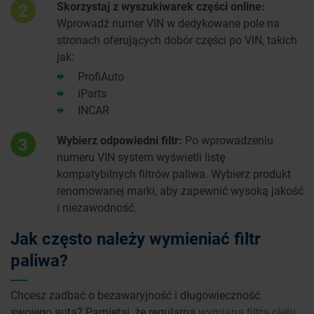
Skorzystaj z wyszukiwarek części online:
2
Wprowadź numer VIN w dedykowane pole na
stronach oferujących dobór części po VIN, takich
jak:
ProfiAuto
iParts
INCAR
Wybierz odpowiedni filtr:
Po wprowadzeniu
3
numeru VIN system wyświetli listę
kompatybilnych filtrów paliwa. Wybierz produkt
renomowanej marki, aby zapewnić wysoką jakość
i niezawodność.
Jak często należy wymieniać filtr
paliwa?
Chcesz zadbać o bezawaryjność i długowieczność
swojego auta? Pamiętaj, że regularna
wymiana filtra oleju