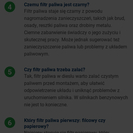
Czemu filtr paliwa jest czarny?
4
Filtr paliwa staje się czarny z powodu
nagromadzenia zanieczyszczeń, takich jak brud,
osady, resztki paliwa oraz drobiny metalu.
Ciemne zabarwienie świadczy o jego zużyciu i
skutecznej pracy. Może jednak sugerować też
zanieczyszczenie paliwa lub problemy z układem
paliwowym.
Czy filtr paliwa trzeba zalać?
5
Tak, filtr paliwa w dieslu warto zalać czystym
paliwem przed montażem, aby ułatwić
odpowietrzenie układu i uniknąć problemów z
uruchomieniem silnika. W silnikach benzynowych
nie jest to konieczne.
Który filtr paliwa pierwszy: filcowy czy
6
papierowy?
Najpierw stosuje się filtr papierowy, który