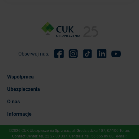
Obserwuj nas:
Facebook
Instagram
TikTok
Linkedin
Youtube
Współpraca
Ubezpieczenia
O nas
Informacje
©2026 CUK Ubezpieczenia Sp. z o.o., ​ul. Grudziądzka 107, 87-100 Toruń.
Contact Center: tel.
22 27 00 337
. Centrala: tel.
56 665 09 00
, e-mail: