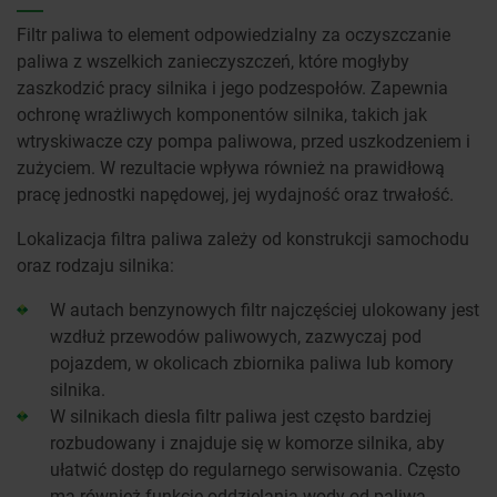
Filtr paliwa to element odpowiedzialny za oczyszczanie
paliwa z wszelkich zanieczyszczeń, które mogłyby
zaszkodzić pracy silnika i jego podzespołów. Zapewnia
ochronę wrażliwych komponentów silnika, takich jak
wtryskiwacze czy pompa paliwowa, przed uszkodzeniem i
zużyciem. W rezultacie wpływa również na prawidłową
pracę jednostki napędowej, jej wydajność oraz trwałość.
Lokalizacja filtra paliwa zależy od konstrukcji samochodu
oraz rodzaju silnika:
W autach benzynowych filtr najczęściej ulokowany jest
wzdłuż przewodów paliwowych, zazwyczaj pod
pojazdem, w okolicach zbiornika paliwa lub komory
silnika.
W silnikach diesla filtr paliwa jest często bardziej
rozbudowany i znajduje się w komorze silnika, aby
ułatwić dostęp do regularnego serwisowania. Często
ma również funkcję oddzielania wody od paliwa.