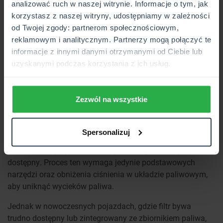
analizować ruch w naszej witrynie. Informacje o tym, jak
paliwa powoduje, że silnik pracuje mniej efektywnie.
korzystasz z naszej witryny, udostępniamy w zależności
Gaśnięcie silnika podczas jazdy
– filtr może być tak
od Twojej zgody: partnerom społecznościowym,
zapchany, że paliwo przestaje docierać do układu.
reklamowym i analitycznym. Partnerzy mogą połączyć te
Kontrolka Check Engine na desce rozdzielczej
–
informacje z innymi danymi otrzymanymi od Ciebie lub
komputer może zarejestrować problem z układem
uzyskanymi podczas korzystania z ich usług.
paliwowym i wyświetlić błąd.
Czy filtr paliwa można wymienić
samemu?
Zezwól na wszystkie
Wymiana filtra paliwa obiektywnie nie jest trudna, dlatego z
Spersonalizuj
powodzeniem można przeprowadzić ją samodzielnie,
zwłaszcza w przypadku starszych aut, gdzie filtr jest łatwo
dostępny. Proces ten wymaga jedynie podstawowych
narzędzi oraz obniżenia ciśnienia w układzie paliwowym,
aby uniknąć wycieków paliwa.
Jednak w nowoczesnych pojazdach, gdzie filtr bywa
trudno dostępny lub zintegrowany ze zbiornikiem paliwa,