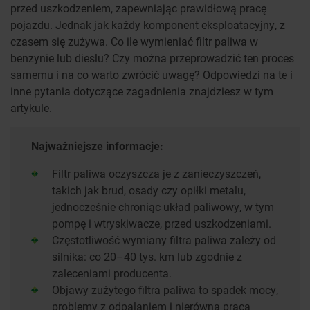
przed uszkodzeniem, zapewniając prawidłową pracę
pojazdu. Jednak jak każdy komponent eksploatacyjny, z
czasem się zużywa. Co ile wymieniać filtr paliwa w
benzynie lub dieslu? Czy można przeprowadzić ten proces
samemu i na co warto zwrócić uwagę? Odpowiedzi na te i
inne pytania dotyczące zagadnienia znajdziesz w tym
artykule.
Najważniejsze informacje:
Filtr paliwa oczyszcza je z zanieczyszczeń,
takich jak brud, osady czy opiłki metalu,
jednocześnie chroniąc układ paliwowy, w tym
pompę i wtryskiwacze, przed uszkodzeniami.
Częstotliwość wymiany filtra paliwa zależy od
silnika: co 20–40 tys. km lub zgodnie z
zaleceniami producenta.
Objawy zużytego filtra paliwa to spadek mocy,
problemy z odpalaniem i nierówna praca