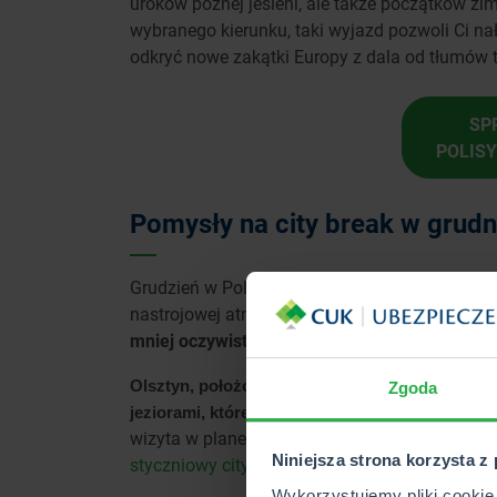
uroków późnej jesieni, ale także początków zi
wybranego kierunku, taki wyjazd pozwoli Ci n
odkryć nowe zakątki Europy z dala od tłumów 
SP
POLIS
Pomysły na city break w grudn
Grudzień w Polsce to czas, kiedy miasta nabi
nastrojowej atmosferze.
Jeśli planujesz city 
mniej oczywiste kierunki, które oferują niez
Olsztyn, położony w sercu Warmii i Mazur, za
Zgoda
jeziorami, które w grudniu często pokrywają s
wizyta w planetarium mogą być ciekawym uroz
Niniejsza strona korzysta z
styczniowy city break.
Wykorzystujemy pliki cookie 