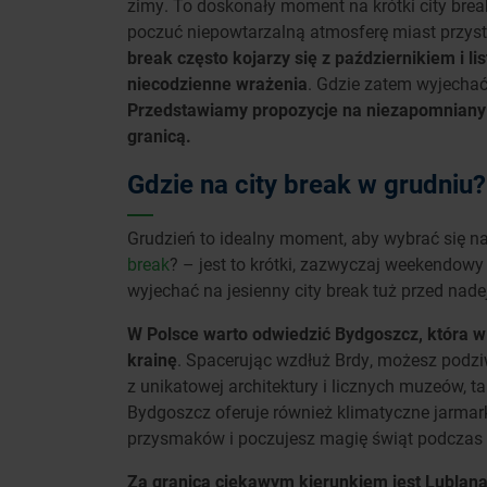
zimy. To doskonały moment na krótki city bre
poczuć niepowtarzalną atmosferę miast przys
break często kojarzy się z październikiem i l
niecodzienne wrażenia
. Gdzie zatem wyjechać
Przedstawiamy propozycje na niezapomniany 
granicą.
Gdzie na city break w grudniu?
Grudzień to idealny moment, aby wybrać się na
break
? – jest to krótki, zazwyczaj weekendowy
wyjechać na jesienny city break tuż przed nade
W Polsce warto odwiedzić Bydgoszcz, która w
krainę
. Spacerując wzdłuż Brdy, możesz podziw
z unikatowej architektury i licznych muzeów, 
Bydgoszcz oferuje również klimatyczne jarmar
przysmaków i poczujesz magię świąt podczas s
Za granicą ciekawym kierunkiem jest Lublana, 