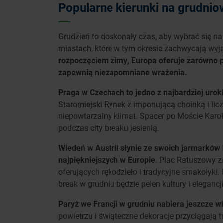
Popularne kierunki na grudnio
Grudzień to doskonały czas, aby wybrać się na
miastach, które w tym okresie zachwycają wy
rozpoczęciem zimy, Europa oferuje zarówno po
zapewnią niezapomniane wrażenia.
Praga w Czechach to jedno z najbardziej urok
Staromiejski Rynek z imponującą choinką i li
niepowtarzalny klimat. Spacer po Moście Kar
podczas city breaku jesienią.
Wiedeń w Austrii słynie ze swoich jarmarków 
najpiękniejszych w Europie
. Plac Ratuszowy z
oferujących rękodzieło i tradycyjne smakołyki.
break w grudniu będzie pełen kultury i elegancji
Paryż we Francji w grudniu nabiera jeszcze w
powietrzu i świąteczne dekoracje przyciągają 