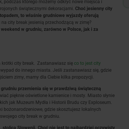
ak, podczas którego możemy odkryć nowe miejsca i
trojonych świątecznymi dekoracjami.
Choć jesienny city
istopadem, to właśnie grudniowe wyjazdy oferują
 na city break jesienią przechodzącą w zimę?
weekend w grudniu, zarówno w Polsce, jak i za
 krótki city break. Zastanawiasz się
co to jest city
 wypad do innego miasta. Jeśli zastanawiasz się, gdzie
jściem zimy, mamy dla Ciebie kilka propozycji.
 grudniu przemienia się w prawdziwą świąteczną
iać pięknie oświetlone kamienice i mosty. Miasto słynie
takich jak Muzeum Mydła i Historii Brudu czy Exploseum.
ki bożonarodzeniowe, gdzie skosztujesz lokalnych
wojego city break w grudniu.
stolica Słowenii. Choć nie jest to najbardziej oczywisty