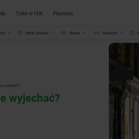
ady
Tylko w CUK
Placówki
róż
NNW szkolne
Rower
Motocykl
P
ie wyjechać?
ie wyjechać?