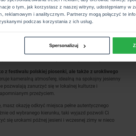
 Górami Świętokrzyskimi oferuje nie tylko atrakcje
rmacje o tym, jak korzystasz z naszej witryny, udostępniamy w z
ch czy rezerwat Kadzielnia, ale również możliwość
, reklamowym i analitycznym. Partnerzy mogą połączyć te info
etrzu.
W grudniu organizowane są tu liczne jarmarki i
zyskanymi podczas korzystania z ich usług.
egionu.
awym wyborem będzie Zamość, nazywany "Perłą
sta został wpisany na listę UNESCO. Grudniowa aura
Spersonalizuj
Z
 iluminacje podkreślają jego wyjątkowy charakter.Jeśli
w październiku
– to miasto jest idealnym rozwiązaniem.
o z festiwalu polskiej piosenki, ale także z urokliwego
eruje kameralną atmosferę, idealną na spokojny jesienny
e pozwalają zanurzyć się w lokalnej kulturze i
iezapomnianym przeżyciem.
e, masz okazję odkryć miejsca pełne autentycznego
eżnie od wybranego kierunku, taki wyjazd pozwoli Ci
ć się urokami późnej jesieni i wczesnej zimy w nieco