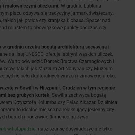
 i malowniczymi uliczkami.
W grudniu Lublana
alnym placu odbywa się tradycyjny jarmark świąteczny.
takich jak potica czy kranjska klobasa. Spacer nad
 nad miastem to obowiązkowe punkty podczas city
o w grudniu urzeka bogatą architekturą secesyjną i
ane na listę UNESCO, oferuje labirynt wąskich uliczek,
ołów. Warto odwiedzić Domek Bractwa Czarnogłowych i
h muzeów, takich jak Muzeum Art Nouveau czy Muzeum
dze będzie pełen kulturalnych wrażeń i zimowego uroku.
wizytę w Sewilli w Hiszpanii. Grudzień w tym regionie
rami bez grubych kurtek
. Sewilla zachwyca bogatą
obowcem Krzysztofa Kolumba czy Pałac Alkazar. Dzielnica
omami to idealne miejsce na relaksujący jesienny city
ych barach i podziwiać flamenco na żywo.
reak w listopadzie
masz szansę doświadczyć nie tylko