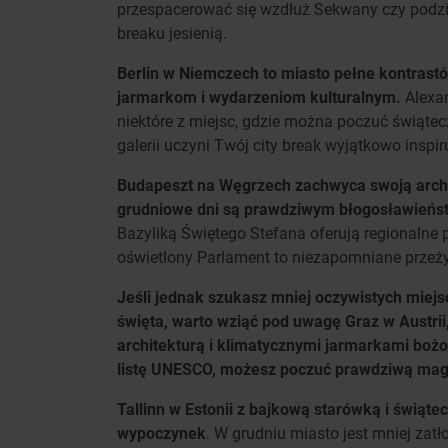
przespacerować się wzdłuż Sekwany czy podziw
breaku jesienią.
Berlin w Niemczech to miasto pełne kontrastów
jarmarkom i wydarzeniom kulturalnym.
Alexan
niektóre z miejsc, gdzie można poczuć świąte
galerii uczyni Twój city break wyjątkowo inspi
Budapeszt na Węgrzech zachwyca swoją archit
grudniowe dni są prawdziwym błogosławień
Bazyliką Świętego Stefana oferują regionalne 
oświetlony Parlament to niezapomniane przeży
Jeśli jednak szukasz mniej oczywistych miej
święta, warto wziąć pod uwagę Graz w Austri
architekturą i klimatycznymi jarmarkami boż
listę UNESCO, możesz poczuć prawdziwą magi
Tallinn w Estonii z bajkową starówką i świąt
wypoczynek
. W grudniu miasto jest mniej zat