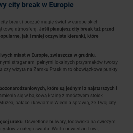
wy city break w Europie
 city break i poczuć magię świąt w europejskich
jątkową atmosferą.
Jeśli planujesz city break tuż przed
pularne, jak i mniej oczywiste kierunki, które
liwych miast w Europie, zwłaszcza w grudniu
.
cznymi straganami pełnymi lokalnych przysmaków tworzy
ola czy wizyta na Zamku Praskim to obowiązkowe punkty
bożonarodzeniowych, które są jednymi z najstarszych i
amienia się w bajkową krainę z mnóstwem stoisk
 Muzea, pałace i kawiarnie Wiednia sprawią, że Twój city
.
ięcej uroku
. Oświetlone bulwary, lodowiska na świeżym
turystów z całego świata. Warto odwiedzić Luwr,