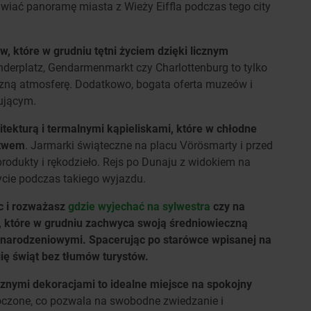
iać panoramę miasta z Wieży Eiffla podczas tego city
, które w grudniu tętni życiem dzięki licznym
derplatz, Gendarmenmarkt czy Charlottenburg to tylko
czną atmosferę. Dodatkowo, bogata oferta muzeów i
rującym.
ekturą i termalnymi kąpieliskami, które w chłodne
stwem
. Jarmarki świąteczne na placu Vörösmarty i przed
produkty i rękodzieło. Rejs po Dunaju z widokiem na
cie podczas takiego wyjazdu.
sc i rozważasz
gdzie wyjechać na sylwestra
czy na
i, które w grudniu zachwyca swoją średniowieczną
onarodzeniowymi. Spacerując po starówce wpisanej na
ę świąt bez tłumów turystów.
ecznymi dekoracjami to idealne miejsce na spokojny
łoczone, co pozwala na swobodne zwiedzanie i