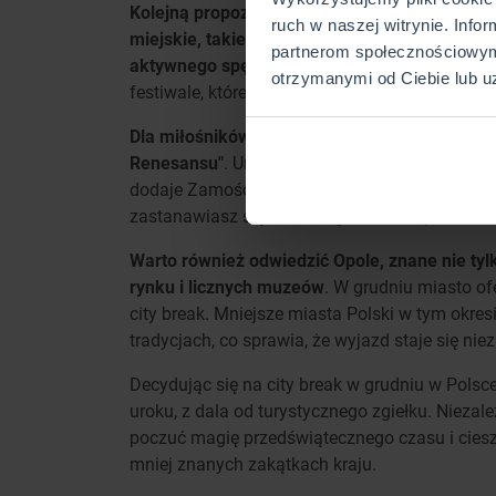
Kolejną propozycją są Kielce. Miasto otoczone
ruch w naszej witrynie. Info
miejskie, takie jak Pałac Biskupów Krakowski
partnerom społecznościowym
aktywnego spędzenia czasu na świeżym powi
otrzymanymi od Ciebie lub u
festiwale, które podkreślają lokalny charakter r
Dla miłośników historii i architektury ciek
Renesansu"
.
Unikalny układ urbanistyczny mia
dodaje Zamościowi tajemniczości, a świąteczne
zastanawiasz się również
gdzie na city break 
Warto również odwiedzić Opole, znane nie tylk
rynku i licznych muzeów
. W grudniu miasto of
city break. Mniejsze miasta Polski w tym okresi
tradycjach, co sprawia, że wyjazd staje się n
Decydując się na city break w grudniu w Polsc
uroku, z dala od turystycznego zgiełku. Niezal
poczuć magię przedświątecznego czasu i cieszy
mniej znanych zakątkach kraju.