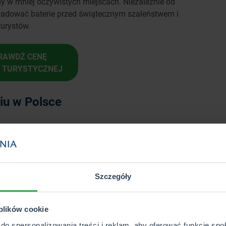
my w mniej oczywistych miejscach. Niezależnie od
aładować baterie przed świątecznym szaleństwem i
turystów.
RAWDŹ CENĘ
Y TURYSTYCZNEJ
iu w Polsce
erają wyjątkowego uroku dzięki świątecznym dekoracjom i
break tuż przed rozpoczęciem zimy, warto rozważyć
apomniane wrażenia bez tłumów turystów.
chwyca malowniczym Starym Miastem oraz licznymi
Szczegóły
Spacer po zabytkowych uliczkach i
ię pierwszym lodem
.
maiceniem bez względu na to czy to grudniowy czy
 plików cookie
do spersonalizowania treści i reklam, aby oferować funkcje sp