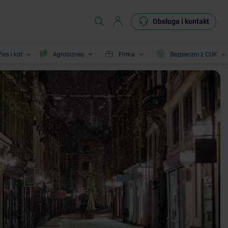
Obsługa i kontakt
ies i kot
Agrobiznes
Firma
Bezpieczni z CUK