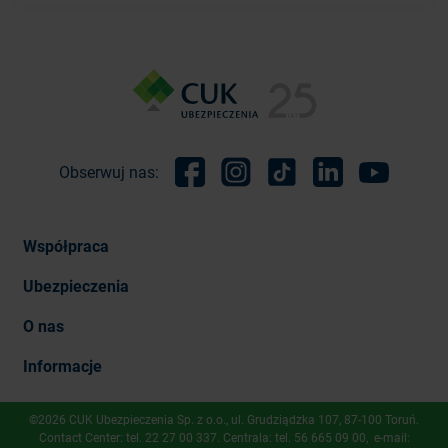
Obserwuj nas:
Facebook
Instagram
TikTok
Linkedin
Youtube
Współpraca
Ubezpieczenia
O nas
Informacje
©2026 CUK Ubezpieczenia Sp. z o.o., ​ul. Grudziądzka 107, 87-100 Toruń.
Contact Center: tel.
22 27 00 337
. Centrala: tel.
56 665 09 00
, e-mail: