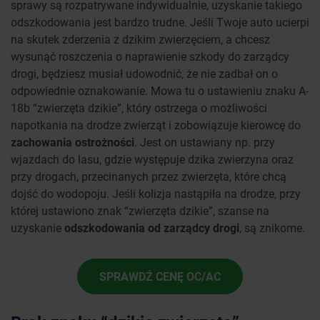
sprawy są rozpatrywane indywidualnie, uzyskanie takiego
odszkodowania jest bardzo trudne. Jeśli Twoje auto ucierpi
na skutek zderzenia z dzikim zwierzęciem, a chcesz
wysunąć roszczenia o naprawienie szkody do zarządcy
drogi, będziesz musiał udowodnić, że nie zadbał on o
odpowiednie oznakowanie. Mowa tu o ustawieniu znaku A-
18b “zwierzęta dzikie”, który ostrzega o możliwości
napotkania na drodze zwierząt i zobowiązuje kierowcę do
zachowania ostrożności
. Jest on ustawiany np. przy
wjazdach do lasu, gdzie występuje dzika zwierzyna oraz
przy drogach, przecinanych przez zwierzęta, które chcą
dojść do wodopoju. Jeśli kolizja nastąpiła na drodze, przy
której ustawiono znak “zwierzęta dzikie”, szanse na
uzyskanie
odszkodowania od zarządcy drogi
, są znikome.
SPRAWDŹ CENĘ OC/AC