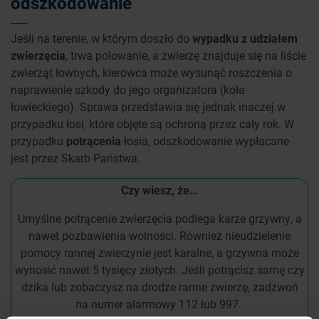
odszkodowanie
Jeśli na terenie, w którym doszło do
wypadku z udziałem
zwierzęcia
, trwa polowanie, a zwierzę znajduje się na liście
zwierząt łownych, kierowca może wysunąć roszczenia o
naprawienie szkody do jego organizatora (koła
łowieckiego). Sprawa przedstawia się jednak inaczej w
przypadku łosi, które objęte są ochroną przez cały rok. W
przypadku
potrącenia
łosia, odszkodowanie wypłacane
jest przez Skarb Państwa.
Czy wiesz, że…
Umyślne potrącenie zwierzęcia podlega karze grzywny, a
nawet pozbawienia wolności. Również nieudzielenie
pomocy rannej zwierzynie jest karalne, a grzywna może
wynosić nawet 5 tysięcy złotych. Jeśli potrącisz sarnę czy
dzika lub zobaczysz na drodze ranne zwierzę, zadzwoń
na numer alarmowy 112 lub 997.