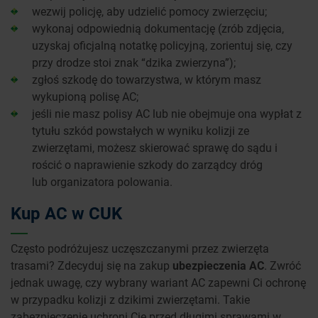
wezwij policję, aby udzielić pomocy zwierzęciu;
wykonaj odpowiednią dokumentację (zrób zdjęcia,
uzyskaj oficjalną notatkę policyjną, zorientuj się, czy
przy drodze stoi znak “dzika zwierzyna”);
zgłoś szkodę do towarzystwa, w którym masz
wykupioną polisę AC;
jeśli nie masz polisy AC lub nie obejmuje ona wypłat z
tytułu szkód powstałych w wyniku kolizji ze
zwierzętami, możesz skierować sprawę do sądu i
rościć o naprawienie szkody do zarządcy dróg
lub organizatora polowania.
Kup AC w CUK
Często podróżujesz uczęszczanymi przez zwierzęta
trasami? Zdecyduj się na zakup
ubezpieczenia AC
. Zwróć
jednak uwagę, czy wybrany wariant AC zapewni Ci ochronę
w przypadku kolizji z dzikimi zwierzętami. Takie
zabezpieczenie uchroni Cię przed długimi sprawami w