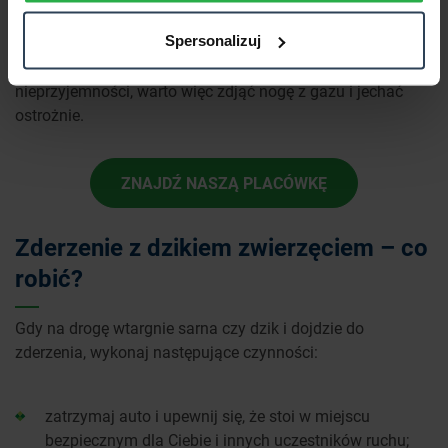
drodze nieodpowiedzialnie (np. jechał zbyt szybko).
Spersonalizuj
Zarówno ubezpieczyciel, jak i sąd najpewniej rozpatrzy
taką sprawę na niekorzyść kierowcy. Aby uniknąć
nieprzyjemności, warto więc zdjąć nogę z gazu i jechać
ostrożnie.
ZNAJDŹ NASZĄ PLACÓWKĘ
Zderzenie z dzikiem zwierzęciem – co
robić?
Gdy na drogę wtargnie sarna czy dzik i dojdzie do
zderzenia, wykonaj następujące czynności:
zatrzymaj auto i upewnij się, że stoi w miejscu
bezpiecznym dla Ciebie i innych uczestników ruchu;