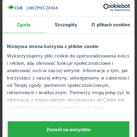
Oficjalne oświadczenie zderzenia z
dzikim zwierzęciem
Zgoda
Szczegóły
O plikach cookies
Jeśli chcesz uzyskać odszkodowanie po zderzeniu z
dzikiem, sarną czy innym zwierzęciem, zadbaj o staranną
Niniejsza strona korzysta z plików cookie
dokumentację. Wezwany przez Ciebie na miejsce wypadku
policjant w pierwszej kolejności, jeśli zajdzie taka potrzeba,
Wykorzystujemy pliki cookie do spersonalizowania treści
zadba o udzielenie pomocy rannemu zwierzęciu. Następnie
i reklam, aby oferować funkcje społecznościowe i
sporządzi stosowną notatkę. Warto sporządzić również
analizować ruch w naszej witrynie. Informacje o tym, jak
dokładną dokumentację w postaci zdjęć
uszkodzeń auta
korzystasz z naszej witryny, udostępniamy w zależności
oraz miejsca wypadku. Przedstawienie takich dowodów
od Twojej zgody: partnerom społecznościowym,
zwiększy Twoje szanse na uzyskanie odszkodowania.
reklamowym i analitycznym. Partnerzy mogą połączyć te
informacje z innymi danymi otrzymanymi od Ciebie lub
Zawsze jedź ostrożnie
uzyskanymi podczas korzystania z ich usług.
W każdym przypadku dochodzenia odszkodowania
związanego z potrąceniem dzikiego zwierzęcia, kierowca
Zezwól na wszystkie
może nie otrzymać pieniędzy, jeśli zachowywał się na