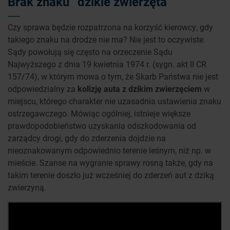
Brak znaku “dzikie zwierzęta”
Czy sprawa będzie rozpatrzona na korzyść kierowcy, gdy
takiego znaku na drodze nie ma? Nie jest to oczywiste.
Sądy powołują się często na orzeczenie Sądu
Najwyższego z dnia 19 kwietnia 1974 r. (sygn. akt II CR
157/74), w którym mowa o tym, że Skarb Państwa nie jest
odpowiedzialny za
kolizję auta z dzikim zwierzęciem
w
miejscu, którego charakter nie uzasadnia ustawienia znaku
ostrzegawczego. Mówiąc ogólniej, istnieje większe
prawdopodobieństwo uzyskania odszkodowania od
zarządcy drogi, gdy do zderzenia dojdzie na
nieoznakowanym odpowiednio terenie leśnym, niż np. w
mieście. Szanse na wygranie sprawy rosną także, gdy na
takim terenie doszło już wcześniej do zderzeń aut z dziką
zwierzyną.