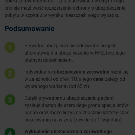
opieki zdrowotnej w ok. 1200 placówkach w całym kraju.
Istnieje możliwość rozszerzenia ochrony o ubezpieczenie
pobytu w szpitalu w wyniku nieszczęśliwego wypadku.
Podsumowanie
Prywatne ubezpieczenie zdrowotne nie jest
1
alternatywą dla ubezpieczenia w NFZ, lecz jego
płatnym dopełnieniem.
Indywidualne
ubezpieczenie zdrowotne
różni się
2
w zależności od ofert TU, a jego
cena
zależy od
wybranego wariantu (od 65 zł).
Dzięki prywatnemu ubezpieczeniu pacjent
3
zyskuje dostęp do szerokiego grona specjalistów i
badań oraz może liczyć na znacznie krótszy czas
oczekiwania na wizytę (zwykle do 1 tygodnia).
Wykupienie ubezpieczenia zdrowotnego
4