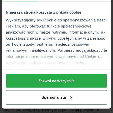
Niniejsza strona korzysta z plików cookie
Warto również wspomnieć o tym, że w
ramach
Wykorzystujemy pliki cookie do spersonalizowania treści
ubezpieczenia zdrowotnego w NFZ nie wykonasz
i reklam, aby oferować funkcje społecznościowe i
specjalistycznych badań bez skierowania
. Oznacza to, że
analizować ruch w naszej witrynie. Informacje o tym, jak
w celu wykonania rezonansu magnetycznego lub
korzystasz z naszej witryny, udostępniamy w zależności
tomografii komputerowej musisz najpierw ustawić się w
od Twojej zgody: partnerom społecznościowym,
kolejce po skierowanie, a następnie umówić się na samo
reklamowym i analitycznym. Partnerzy mogą połączyć te
badanie i cierpliwie czekać na wyznaczony termin.
informacje z innymi danymi otrzymanymi od Ciebie lub
Wykupienie ubezpieczenia zdrowotnego
w jednym z
uzyskanymi podczas korzystania z ich usług.
towarzystw to więc nie tylko sposób na skrócenie czasu
oczekiwania, lecz także dostęp do specjalistów bez
skierowania.
Zezwól na wszystkie
NFZ ogranicza też dostęp do niektórych badań.
Przykładowo, w ramach NFZ kobiety mogą wykonywać
cytologię raz na 1-2 lata. Nie mówiąc już o tym, że
Spersonalizuj
niektórzy lekarze niechętnie wypisują skierowania bez
nagłej potrzeby, a tym samym ograniczają pacjentom