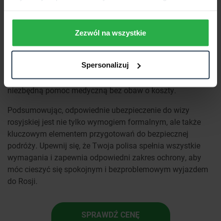
Posiadanie ubezpieczenia zdrowotnego to nie tylko
wymóg formalny, ale przede wszystkim gwarancja
bezpieczeństwa
. Koszty leczenia za granicą mogą być
Zezwól na wszystkie
bardzo wysokie, a brak odpowiedniej polisy może
prowadzić do poważnych problemów finansowych.
Spersonalizuj
Dodatkowo, ubezpieczenie zdrowotne zapewnia spokój i
komfort psychiczny, wiedząc, że w razie potrzeby uzyskasz
niezbędną pomoc medyczną bez obaw o koszty.
Podsumowując, odpowiednie ubezpieczenie do wizy
rosyjskiej jest nie tylko wymogiem formalnym, ale także
kluczowym elementem przygotowań do bezpiecznej
podróży. Upewnij się, że Twoja polisa spełnia wszystkie
wymagania i zapewnia odpowiedni zakres ochrony, aby
móc cieszyć się spokojnym i bezproblemowym wyjazdem
do Rosji.
SPRAWDŹ CENĘ