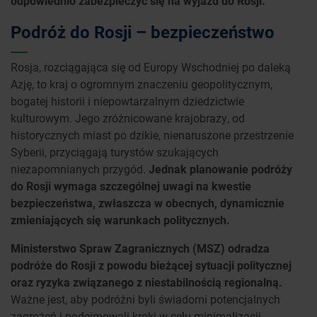
odpowiednio zabezpieczyć się na wyjazd do Rosji.
Podróż do Rosji – bezpieczeństwo
Rosja, rozciągająca się od Europy Wschodniej po daleką
Azję, to kraj o ogromnym znaczeniu geopolitycznym,
bogatej historii i niepowtarzalnym dziedzictwie
kulturowym. Jego zróżnicowane krajobrazy, od
historycznych miast po dzikie, nienaruszone przestrzenie
Syberii, przyciągają turystów szukających
niezapomnianych przygód.
Jednak planowanie podróży
do Rosji wymaga szczególnej uwagi na kwestie
bezpieczeństwa, zwłaszcza w obecnych, dynamicznie
zmieniających się warunkach politycznych.
Ministerstwo Spraw Zagranicznych (MSZ) odradza
podróże do Rosji z powodu bieżącej sytuacji politycznej
oraz ryzyka związanego z niestabilnością regionalną.
Ważne jest, aby podróżni byli świadomi potencjalnych
zagrożeń i podejmowali kroki w celu minimalizacji