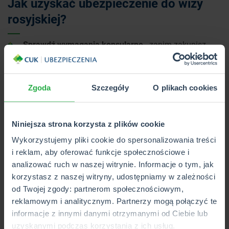
Jak uzyskać ubezpieczenie do wizy
rosyjskiej?
Sprawdź wymagania konsularne
- zanim zakupisz
polisę, zapoznaj się z aktualnymi wymaganiami
konsularnymi na stronie ambasady Rosji. Wymagania
te mogą się zmieniać, więc ważne jest, aby mieć
Zgoda
Szczegóły
O plikach cookies
aktualne informacje.
Wybierz odpowiednie towarzystwo ubezpieczeniowe
-
jak wspomniano wcześniej, nie wszystkie TU oferują
Niniejsza strona korzysta z plików cookie
ubezpieczenia obejmujące Rosję. Warto zwrócić się do
Wykorzystujemy pliki cookie do spersonalizowania treści
firm takich jak Ergo Hestia czy Allianz, które mają
i reklam, aby oferować funkcje społecznościowe i
doświadczenie w tego typu ubezpieczeniach.
analizować ruch w naszej witrynie. Informacje o tym, jak
Potwierdzenie ubezpieczenia -
po zakupie polisy,
korzystasz z naszej witryny, udostępniamy w zależności
otrzymasz dokument potwierdzający jej zawarcie.
od Twojej zgody: partnerom społecznościowym,
Dokument ten będzie potrzebny przy składaniu
reklamowym i analitycznym. Partnerzy mogą połączyć te
wniosku wizowego, więc upewnij się, że masz jego
informacje z innymi danymi otrzymanymi od Ciebie lub
kopię w formacie akceptowanym przez konsulat.
uzyskanymi podczas korzystania z ich usług.