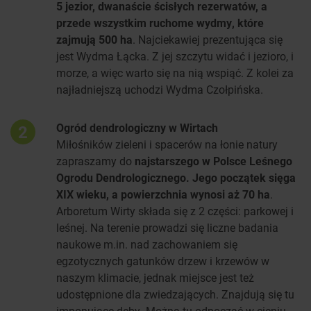
5 jezior, dwanaście ścisłych rezerwatów, a
przede wszystkim ruchome wydmy, które
zajmują 500 ha
. Najciekawiej prezentująca się
jest Wydma Łącka. Z jej szczytu widać i jezioro, i
morze, a więc warto się na nią wspiąć. Z kolei za
najładniejszą uchodzi Wydma Czołpińska.
Ogród dendrologiczny w Wirtach
2
Miłośników zieleni i spacerów na łonie natury
zapraszamy do
najstarszego w Polsce Leśnego
Ogrodu Dendrologicznego. Jego początek sięga
XIX wieku, a powierzchnia wynosi aż 70 ha
.
Arboretum Wirty składa się z 2 części: parkowej i
leśnej. Na terenie prowadzi się liczne badania
naukowe m.in. nad zachowaniem się
egzotycznych gatunków drzew i krzewów w
naszym klimacie, jednak miejsce jest też
udostępnione dla zwiedzających. Znajdują się tu
imponujące dęby. Można tu odpocząć w cieniu