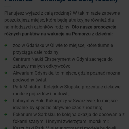
Planujesz wyjazd z całą rodziną? W takim razie zapewne
poszukujesz miejsc, które będą atrakcyjne również dla
najmłodszych członków rodziny.
Oto nasze propozycje
różnych punktów na wakacje na Pomorzu z dziećmi:
zoo w Gdańsku w Oliwie to miejsce, które tłumnie
przyciąga całe rodziny;
Centrum Nauki Eksperyment w Gdyni zachęca do
zabawy małych odkrywców;
Akwarium Gdyńskie, to miejsce, gdzie poznać można
podwodny świat;
Park Miniatur i Kolejek w Słupsku prezentuje ciekawe
modele pojazdów i budowli;
Labirynt w Polu Kukurydzy w Swarzewie, to miejsce
idealne, by spędzić aktywnie czas z rodziną;
Fokarium w Sarbsku, to kolejna okazja do obcowania z
fokami szarymi i innymi zwierzętami morskimi;
Kaszubski Park Miniatur gromadzi modele budowli