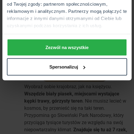
od Twojej zgody: partnerom społecznościowym,
Słowiński Park Narodowy
1
reklamowym i analitycznym. Partnerzy mogą połączyć te
informacje z innymi danymi otrzymanymi od Ciebie lub
uzyskanymi podczas korzystania z ich usług.
Zezwól na wszystkie
Spersonalizuj
Wyobraź sobie krajobraz, jak na księżycu.
Wszędzie biały piasek, miejscami wystające
kępki trawy, górzysty teren
. Nie musisz lecieć w
kosmos, by przenieść się na taki teren.
Przypomina go Słowiński Park Narodowy, który
przyciąga tysiące turystów ze względu na swój
niepowtarzalny klimat.
Znajduje się tu aż 7 rzek,