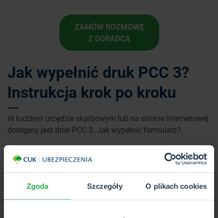
ZAMÓW ROZMOWĘ
Z DORADCĄ
Jak wypełnić druk PCC 3?
Instrukcja krok po kroku
W każdym urzędzie skarbowym lub na stronie internetowej
dostępny jest druk PCC-3. Jak wypełnić formularz?
Pierwszymi ważnymi informacjami są
PESEL
oraz
data
dokonania czynności
. Te są związane z umową kupna-
sprzedaży, a nie chwilą wypełniania druku.
Zgoda
Szczegóły
O plikach cookies
Część A. Miejsce i cel składania deklaracji
Tutaj konieczne są dane konkretnego Urzędu Skarbowego