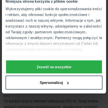
Niniejsza strona korzysta z plików cookie
oraz zaznaczenie, jaki jest cel złożenia deklaracji.
Wykorzystujemy pliki cookie do spersonalizowania treści
Część B. Dane podatnika
i reklam, aby oferować funkcje społecznościowe i
analizować ruch w naszej witrynie. Informacje o tym, jak
Wymagane jest podanie imienia i nazwiska, daty urodzenia
korzystasz z naszej witryny, udostępniamy w zależności
oraz adresu zamieszkania.
od Twojej zgody: partnerom społecznościowym,
Część C. Przedmiot opodatkowania i treść czynności
reklamowym i analitycznym. Partnerzy mogą połączyć te
cywilnoprawnej
informacje z innymi danymi otrzymanymi od Ciebie lub
uzyskanymi podczas korzystania z ich usług.
Do wyboru jest kilka przedmiotów opodatkowania, w
zależności od spisanej umowy czy też orzeczenia sądu. Do
tego trzeba zaznaczyć miejsce położenia lub działania
Zezwól na wszystkie
prawa majątkowego, a także dokonania czynności
cywilnoprawnej — w Polsce, czy poza krajem.
Spersonalizuj
Część D. Obliczenie należnego podatku od czynności
cywilnoprawnych, z wyjątkiem umowy spółki
To bardzo ważny element deklaracji PCC-3. Tutaj trzeba
wpisać podstawę opodatkowania, stawkę oraz wartość