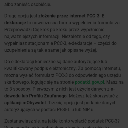
albo zanieść osobiście.
Drugą opcją jest
złożenie przez internet PCC-3
.
E-
deklaracje
to nowoczesna forma wypełnienia formularza.
Przeprowadzi Cię krok po kroku przez wypełnienie
najważniejszych informacji. Niezależnie od tego, czy
wypełniasz stacjonarnie PCC-3, e-deklaracje – części do
uzupełnienia są takie same jak opisane wyżej.
Do e-deklaracji konieczne są dane autoryzujące lub
kwalifikowany podpis elektroniczny. Za pomocą internetu,
można wysłać formularz PCC-3 do odpowiedniego urzędu
skarbowego, logując się na stronie
podatki.gov.pl
. Masz na
to 3 sposoby. Pierwszym z nich jest użycie danych z
e-
dowodu lub Profilu Zaufanego
. Możesz też skorzystać z
aplikacji mObywatel
. Trzecią opcją jest podanie danych
autoryzujących w postaci PESEL-u lub NIP-u.
Zastanawiasz się, na jakie konto wpłacić podatek PCC-3?
W przypadku aktu notarialnego kwotę trzeba uiścić u