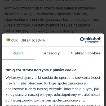
Domowe czworonogi to często nasi najlepsi przyjaciele!
Nic więc dziwnego, że chcemy zapewnić im troskę,
odpowiednie warunki do życia oraz kompleksową pomoc
w razie choroby. Niestety niektóre rasy są naturalnie
obciążone ryzykiem występowania pewnych schorzeń, a
dodatkowo każdemu pupilowi może przydarzyć się groźny
w skutkach wypadek. Warto wiedzieć, że w razie
wystąpienia takich zdarzeń może przydać się
ubezpieczenie zwierząt domowych
. Stanowi ono często
Zgoda
Szczegóły
O plikach cookies
dodatek do polisy mieszkaniowej. Zapewni na przykład
pokrycie kosztów:
Niniejsza strona korzysta z plików cookie
leczenia zwierzęcia zgodnie z zakresem podanym w
Wykorzystujemy pliki cookie do spersonalizowania treści
OWU,
i reklam, aby oferować funkcje społecznościowe i
transportu pupila do lecznicy i pobytu w klinice,
analizować ruch w naszej witrynie. Informacje o tym, jak
ewentualnego uśpienia.
korzystasz z naszej witryny, udostępniamy w zależności
Ubezpieczenie gabinetu
od Twojej zgody: partnerom społecznościowym,
reklamowym i analitycznym. Partnerzy mogą połączyć te