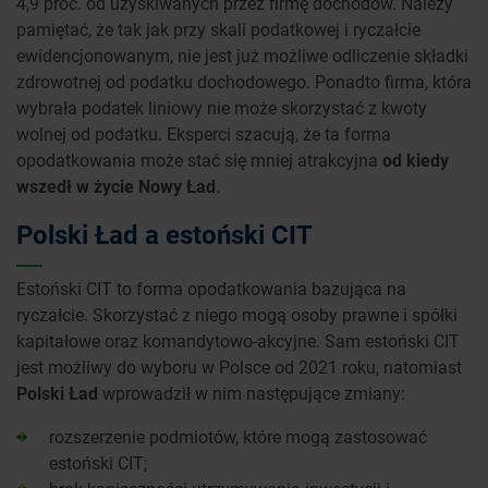
4,9 proc. od uzyskiwanych przez firmę dochodów. Należy
pamiętać, że tak jak przy skali podatkowej i ryczałcie
ewidencjonowanym, nie jest już możliwe odliczenie składki
zdrowotnej od podatku dochodowego. Ponadto firma, która
wybrała podatek liniowy nie może skorzystać z kwoty
wolnej od podatku. Eksperci szacują, że ta forma
opodatkowania może stać się mniej atrakcyjna
od kiedy
wszedł w życie Nowy Ład
.
Polski Ład a estoński CIT
Estoński CIT to forma opodatkowania bazująca na
ryczałcie. Skorzystać z niego mogą osoby prawne i spółki
kapitałowe oraz komandytowo-akcyjne. Sam estoński CIT
jest możliwy do wyboru w Polsce od 2021 roku, natomiast
Polski Ład
wprowadził w nim następujące zmiany:
rozszerzenie podmiotów, które mogą zastosować
estoński CIT;