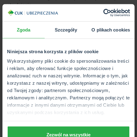
zatrudnienie.
Polski Ład – ulga dla pracującego
seniora
Zgoda
Szczegóły
O plikach cookies
Zmiany podatkowe Polskiego Ładu
dotyczą również osób,
które pomimo osiągnięcia wieku emerytalnego nadal
Niniejsza strona korzysta z plików cookie
wykonują pracę zarobkową i nie pobierają emerytury.
Wykorzystujemy pliki cookie do spersonalizowania treści
Dokładnie tacy podatnicy mają prawo do skorzystania z
i reklam, aby oferować funkcje społecznościowe i
ulgi dla pracującego seniora. Działa ona podobnie jak PIT-0
analizować ruch w naszej witrynie. Informacje o tym, jak
dla młodych. W związku z tym, pracownicy przed 25.
korzystasz z naszej witryny, udostępniamy w zależności
rokiem życia lub tacy, którzy osiągnęli wiek emerytalny nie
od Twojej zgody: partnerom społecznościowym,
zapłacą podatku dochodowego za zarobki do kwoty
reklamowym i analitycznym. Partnerzy mogą połączyć te
85 528 zł. Warto wiedzieć, że w tym przypadku reformy
informacje z innymi danymi otrzymanymi od Ciebie lub
Polskiego Ładu nie podniosły progu przy PIT-0. Seniorzy,
uzyskanymi podczas korzystania z ich usług.
którzy chcą skorzystać z tej ulgi powinni złożyć stosowne
oświadczenie pracodawcy. Ustawodawca nie przewidział
urzędowego formularza.
Zezwól na wszystkie