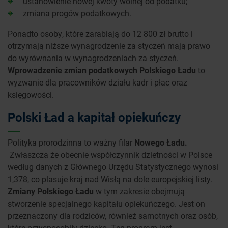
ustanowienie nowej kwoty wolnej od podatku;
zmiana progów podatkowych.
Ponadto osoby, które zarabiają do 12 800 zł brutto i
otrzymają niższe wynagrodzenie za styczeń mają prawo
do wyrównania w wynagrodzeniach za styczeń.
Wprowadzenie zmian podatkowych Polskiego Ładu
to
wyzwanie dla pracowników działu kadr i płac oraz
księgowości.
Polski Ład a kapitał opiekuńczy
Polityka prorodzinna to ważny filar
Nowego Ładu.
Zwłaszcza że obecnie współczynnik dzietności w Polsce
według danych z Głównego Urzędu Statystycznego wynosi
1,378, co plasuje kraj nad Wisłą na dole europejskiej listy.
Zmiany Polskiego Ładu
w tym zakresie obejmują
stworzenie specjalnego kapitału opiekuńczego. Jest on
przeznaczony dla rodziców, również samotnych oraz osób,
które przysposobiły dziecko. Ten program jest