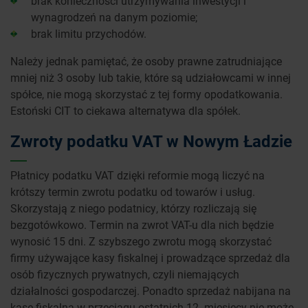
brak konieczności utrzymywania inwestycji i
wynagrodzeń na danym poziomie;
brak limitu przychodów.
Należy jednak pamiętać, że osoby prawne zatrudniające
mniej niż 3 osoby lub takie, które są udziałowcami w innej
spółce, nie mogą skorzystać z tej formy opodatkowania.
Estoński CIT to ciekawa alternatywa dla spółek.
Zwroty podatku VAT w Nowym Ładzie
Płatnicy podatku VAT dzięki reformie mogą liczyć na
krótszy termin zwrotu podatku od towarów i usług.
Skorzystają z niego podatnicy, którzy rozliczają się
bezgotówkowo. Termin na zwrot VAT-u dla nich będzie
wynosić 15 dni. Z szybszego zwrotu mogą skorzystać
firmy używające kasy fiskalnej i prowadzące sprzedaż dla
osób fizycznych prywatnych, czyli niemających
działalności gospodarczej. Ponadto sprzedaż nabijana na
kasę fiskalną w przeciągu ostatnich 12. miesięcy nie może