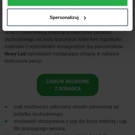
Polski Ład – a naliczanie wynagrodzeń
dla pracowników
Spersonalizuj
Wraz z modyfikacją dotyczącą naliczania podatku
dochodowego od osób fizycznych wiele firm napotkało
trudności z wyliczeniem wynagrodzeń dla pracowników.
Nowy Ład
wprowadził następujące zmiany w zakresie
rozliczania pensji:
ZAMÓW ROZMOWĘ
Z DORADCĄ
brak możliwości odliczenia składki zdrowotnej od
podatku dochodowego;
możliwość skorzystania z ulgi dla klasy średniej i ulgi
dla pracującego seniora;