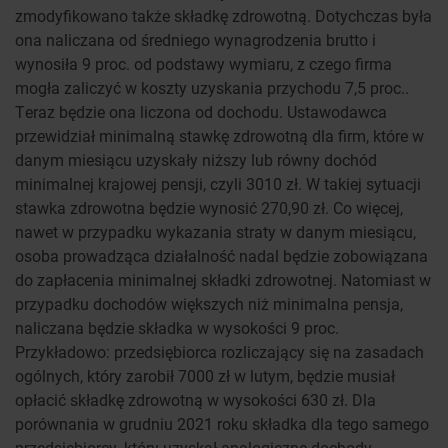
zmodyfikowano także składkę zdrowotną. Dotychczas była
ona naliczana od średniego wynagrodzenia brutto i
wynosiła 9 proc. od podstawy wymiaru, z czego firma
mogła zaliczyć w koszty uzyskania przychodu 7,5 proc..
Teraz będzie ona liczona od dochodu. Ustawodawca
przewidział minimalną stawkę zdrowotną dla firm, które w
danym miesiącu uzyskały niższy lub równy dochód
minimalnej krajowej pensji, czyli 3010 zł. W takiej sytuacji
stawka zdrowotna będzie wynosić 270,90 zł. Co więcej,
nawet w przypadku wykazania straty w danym miesiącu,
osoba prowadząca działalność nadal będzie zobowiązana
do zapłacenia minimalnej składki zdrowotnej. Natomiast w
przypadku dochodów większych niż minimalna pensja,
naliczana będzie składka w wysokości 9 proc.
Przykładowo: przedsiębiorca rozliczający się na zasadach
ogólnych, który zarobił 7000 zł w lutym, będzie musiał
opłacić składkę zdrowotną w wysokości 630 zł. Dla
porównania w grudniu 2021 roku składka dla tego samego
przedsiębiorcy, który uzyskał analogiczne dochody